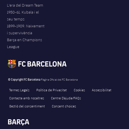
L'era del Dream Team
1950-61. Kubala i el
seu temps
1899-1909. Naixement
i supervivència
Barça en Champions
League
© Copyright FC Barcelona
Pàgina Oficial del FC Barcelona
Termes Legals
Política de Privacitat
Cookies
Accessibilitat
Contacta amb nosaltres
Centre D’ajuda/FAQs
Gestió del consentiment
Consent choices
FORÇA BARÇA
1,290
label.aria.fire
Força Barça
label.aria.forcabarca