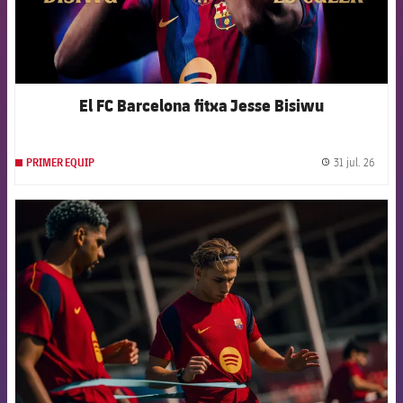
El FC Barcelona fitxa Jesse Bisiwu
31 jul. 26
PRIMER EQUIP
label.
FCB Barcelona badge