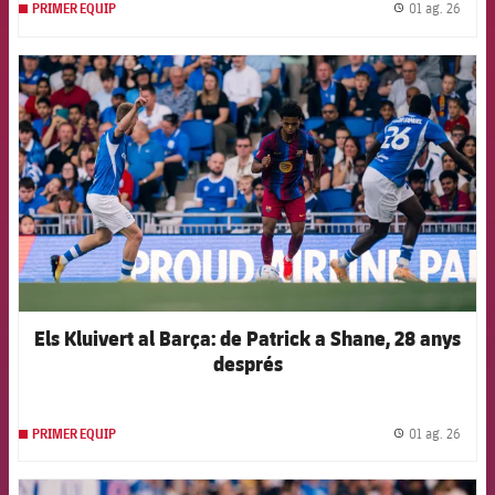
01 ag. 26
PRIMER EQUIP
label.
FCB Barcelona badge
Els Kluivert al Barça: de Patrick a Shane, 28 anys
després
01 ag. 26
PRIMER EQUIP
label.
FCB Barcelona badge