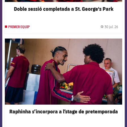
Doble sessió completada a St. George's Park
30 jul. 26
PRIMER EQUIP
label.
FCB Barcelona badge
Raphinha s’incorpora a l’stage de pretemporada