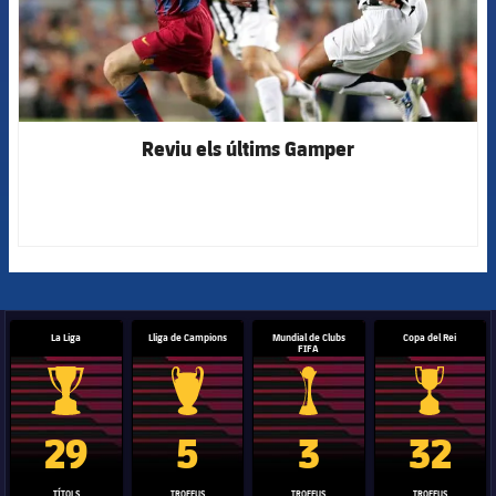
Reviu els últims Gamper
La Liga
Lliga de Campions
Mundial de Clubs
Copa del Rei
FIFA
Trofeu de la Liga
Trofeu de la Lliga de Campions
Trofeu del Mundial de Clubs
Copa del 
29
5
3
32
TÍTOLS
TROFEUS
TROFEUS
TROFEUS