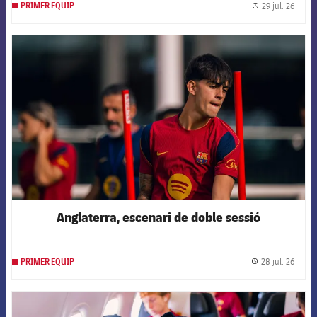
29 jul. 26
PRIMER EQUIP
label.
FCB Barcelona badge
Anglaterra, escenari de doble sessió
28 jul. 26
PRIMER EQUIP
label.
FCB Barcelona badge