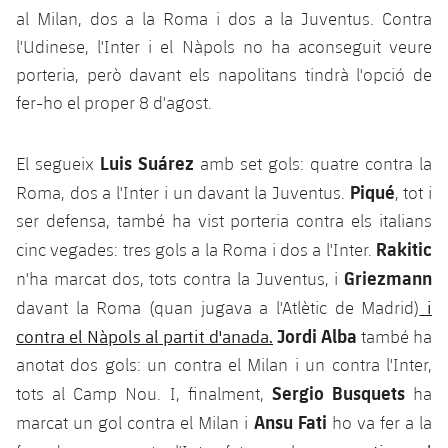
Jugadors
Classificació
al Milan, dos a la Roma i dos a la Juventus. Contra
Juvenil
Notícies
Atletisme
plusicon
més
l'Udinese, l'Inter i el Nàpols no ha aconseguit veure
Fotos
Infantil
porteria, però davant els napolitans tindrà l'opció de
Actualitat
Bàsquet en cadira de rodes
plusicon
més
fer-ho el proper 8 d'agost.
Història
Aleví
Masculí
Actualitat
Hockey gel
plusicon
més
Luis Suárez
Palmarès
El segueix
amb set gols: quatre contra la
Femení
Piqué
Roma, dos a l'Inter i un davant la Juventus.
, tot i
Jugadors
Actualitat
Hoquei herba
plusicon
més
ser defensa, també ha vist porteria contra els italians
Agenda
Calendari
Rakitic
cinc vegades: tres gols a la Roma i dos a l'Inter.
Jugadors
Notícies
Patinatge artístic
plusicon
més
Griezmann
n'ha marcat dos, tots contra la Juventus, i
Resultats
Calendari
Hockey Herba Masculí
i
davant la Roma (quan jugava a l'Atlètic de Madrid)
Escola de Patinatge
Actualitat
Jordi Alba
contra el Nàpols al partit d'anada.
també ha
Classificació
Resultats
Hockey Herba Femení
Plantilla
anotat dos gols: un contra el Milan i un contra l'Inter,
Rugby
plusicon
més
Sergio Busquets
tots al Camp Nou. I, finalment,
ha
Classificació
Agenda
Actualitat
Ansu Fati
Voleibol
marcat un gol contra el Milan i
ho va fer a la
plusicon
més