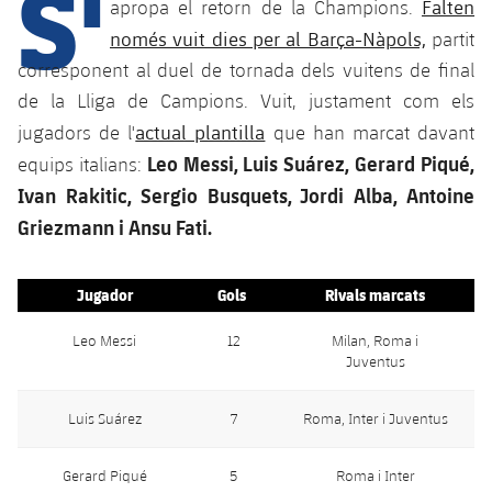
S'
Calendari
Falten
apropa el retorn de la Champions.
Campus Estiu
Base
només vuit dies per al Barça-Nàpols,
partit
SUB13
SUB13 B
Entrades
Barça Atlètic
corresponent al duel de tornada dels vuitens de final
plusicon
més
PLUSICON
MÉS
SUB12
de la Lliga de Campions. Vuit, justament com els
SUB12 C
Gameday Shows
Junior
Primer Equip
Instal·lacions
actual plantilla
jugadors de l'
que han marcat davant
plusicon
més
SUB11 A
SUB11 C
Leo Messi, Luis Suárez, Gerard Piqué,
equips italians:
Resultats
Cadet A
Actualitat
Barça Atlètic
Spotify Camp Nou
Ivan Rakitic, Sergio Busquets, Jordi Alba, Antoine
plusicon
més
SUB11 B
Classificacions
Griezmann i Ansu Fati.
Cadet B
Calendari
Actualitat
Palau Blaugrana
Base
plusicon
més
SUB10 A
Jugadors
Infantil A
Entrades
Jugador
Gols
Rivals marcats
Calendari
Estadi Johan Cruyff
Actualitat
SUB10 B
PLUSICON
MÉS
Fotos
Infantil B
Leo Messi
12
Milan, Roma i
Resultats
Resultats
Juvenil
Juventus
Barça Cafe
Primer equip
SUB9 A
plusicon
més
plusicon
més
Història
Mini
Classificació
Classificació
Cadet A
Luis Suárez
7
Roma, Inter i Juventus
Ciutat Esportiva
Actualitat
SUB9 B
Barça Atlètic
plusicon
més
Serveis
Palmarès
plusicon
més
Jugadors
Jugadors
Cadet B
Gerard Piqué
5
Roma i Inter
Calendari
SUB8 A
La Masia
Actualitat
Base