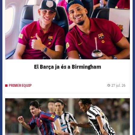
El Barça ja és a Birmingham
27 jul. 26
PRIMER EQUIP
label.
FCB Barcelona badge