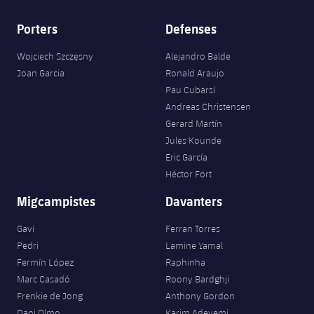
Porters
Defenses
Wojciech Szczęsny
Alejandro Balde
Joan Garcia
Ronald Araujo
Pau Cubarsí
Andreas Christensen
Gerard Martín
Jules Kounde
Eric García
Héctor Fort
Migcampistes
Davanters
Gavi
Ferran Torres
Pedri
Lamine Yamal
Fermín López
Raphinha
Marc Casadó
Roony Bardghji
Frenkie de Jong
Anthony Gordon
Dani Olmo
Karim Adeyemi