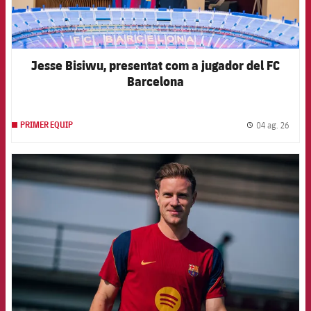
Jesse Bisiwu, presentat com a jugador del FC
Barcelona
04 ag. 26
PRIMER EQUIP
label.
FCB Barcelona badge