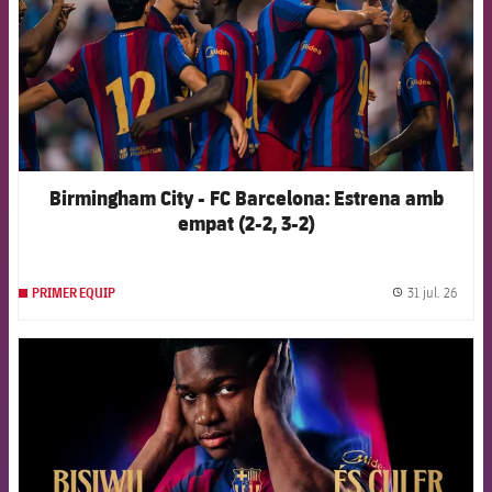
Birmingham City - FC Barcelona: Estrena amb
empat (2-2, 3-2)
31 jul. 26
PRIMER EQUIP
label.
FCB Barcelona badge