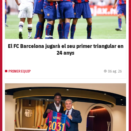
El FC Barcelona jugarà el seu primer triangular en
24 anys
06 ag. 26
PRIMER EQUIP
label.
FCB Barcelona badge