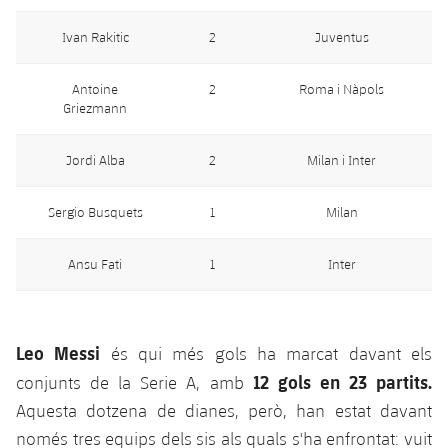
plusicon
més
Serveis Mèdics
Acreditacions
Fotos
Fotos
Infantil A
Ivan Rakitic
2
Juventus
Entrades
SUB8 B
Calendari
Campus Verano
Actualitat
Accessibilitat
Història
Instal·lacions
Infantil B
Resultats
Antoine
2
Roma i Nàpols
Resultats
Juvenil
Griezmann
PLUSICON
MÉS
Palmarès
Classificació
Jugadors
Cadet
Primer equip
Jordi Alba
2
Milan i Inter
plusicon
més
Jugadors
Classificació
Infantil
Actualitat
Barça Atlètic
Sergio Busquets
1
Milan
plusicon
més
Fotos
Aleví
Calendari
Actualitat
Ansu Fati
1
Inter
Base
plusicon
més
Palmarès
Entrades
Calendari
Campus Estiu
Actualitat
Història
Leo Messi
és qui més gols ha marcat davant els
Resultats
Resultats
Barça C
12 gols en 23 partits.
conjunts de la Serie A, amb
PLUSICON
MÉS
Classificació
Aquesta dotzena de dianes, però, han estat davant
Jugadors
Junior
Informació general
plusicon
més
només tres equips dels sis als quals s'ha enfrontat: vuit