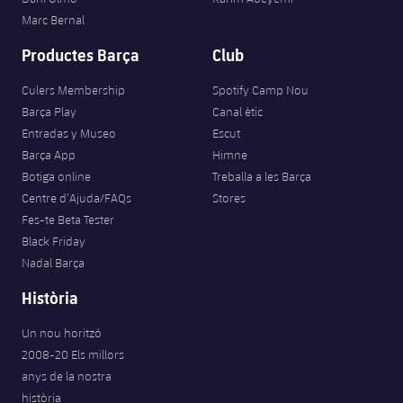
Marc Bernal
Productes Barça
Club
Culers Membership
Spotify Camp Nou
Barça Play
Canal ètic
Entradas y Museo
Escut
Barça App
Himne
Botiga online
Treballa a les Barça
Centre d’Ajuda/FAQs
Stores
Fes-te Beta Tester
Black Friday
Nadal Barça
Història
Un nou horitzó
2008-20 Els millors
anys de la nostra
història