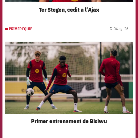
Ter Stegen, cedit a l’Ajax
04 ag. 26
PRIMER EQUIP
label.
FCB Barcelona badge
Primer entrenament de Bisiwu