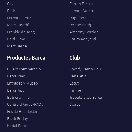
Gavi
Ferran Torres
Pedri
Lamine Yamal
Fermín López
Raphinha
Marc Casadó
Roony Bardghji
Frenkie de Jong
Anthony Gordon
Dani Olmo
Karim Adeyemi
Marc Bernal
Productes Barça
Club
Culers Membership
Spotify Camp Nou
Barça Play
Canal ètic
Entradas y Museo
Escut
Barça App
Himne
Botiga online
Treballa a les Barça
Centre d’Ajuda/FAQs
Stores
Fes-te Beta Tester
Black Friday
Nadal Barça