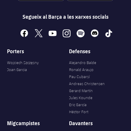
Segueix al Barça a les xarxes socials
facebook
x
youtube
instagram
spotify
discord
tiktok
Porters
Defenses
Wojciech Szczęsny
Alejandro Balde
Joan Garcia
Ronald Araujo
Pau Cubarsí
Andreas Christensen
Gerard Martín
Jules Kounde
Eric García
Héctor Fort
Migcampistes
Davanters