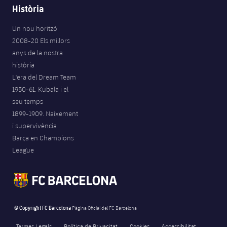
Història
Un nou horitzó
2008-20 Els millors
anys de la nostra
història
L'era del Dream Team
1950-61. Kubala i el
seu temps
1899-1909. Naixement
i supervivència
Barça en Champions
League
© Copyright FC Barcelona
Pàgina Oficial del FC Barcelona
Termes Legals
Política de Privacitat
Cookies
Accessibilitat