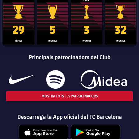
Trofeu de la Liga
Trofeu de la Lliga de Campions
Trofeu del Mundial de Clubs
Copa del 
29
5
3
32
TÍTOLS
TROFEUS
TROFEUS
TROFEUS
Principals patrocinadors del Club
MOSTRA TOTS ELS PATROCINADORS
Descarrega la App oficial del FC Barcelona