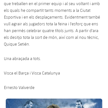
plusicon
més
Serveis Mèdics
que treballen en el primer equip i al seu voltant i amb
Acreditacions
Fotos
Fotos
Infantil A
Entrades
SUB8 B
els quals he compartit tants moments a la Ciutat
Calendari
Campus Verano
Actualitat
Accessibilitat
Història
Esportiva i en els desplaçaments. Evidentment també
Instal·lacions
Infantil B
Resultats
Resultats
vull agrair als jugadors tota la feina i l'esforç que ens
Juvenil
PLUSICON
MÉS
Palmarès
han permès celebrar quatre títols junts. A partir d'ara
Classificació
Jugadors
Cadet
els desitjo tota la sort de món, així com al nou tècnic,
Primer equip
plusicon
més
Quique Setién.
Jugadors
Classificació
Infantil
Actualitat
Barça Atlètic
plusicon
més
Fotos
Una abraçada a tots.
Aleví
Calendari
Actualitat
Base
plusicon
més
Palmarès
Visca el Barça i Visca Catalunya
Entrades
Calendari
Campus Estiu
Actualitat
Història
Resultats
Ernesto Valverde
Resultats
Barça C
PLUSICON
MÉS
Classificació
Jugadors
FC Barcelona club badge
Junior
Informació general
plusicon
més