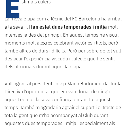
E
Calendari
stimats culers,
Campus Estiu
Base
SUB13
SUB13 B
Entrades
Barça Atlètic
La meva etapa com a tècnic del FC Barcelona ha arribat
plusicon
més
PLUSICON
MÉS
SUB12
Han estat dues temporades i mitja
a la seva fi.
molt
SUB12 C
Gameday Shows
Junior
Primer Equip
Instal·lacions
intenses ja des del principi. En aquest temps he viscut
plusicon
més
SUB11 A
SUB11 C
moments molt alegres celebrant victòries i títols, però
Resultats
Cadet A
Actualitat
Barça Atlètic
Spotify Camp Nou
també altres de durs i difícils. Però per sobre de tot vull
plusicon
més
SUB11 B
Classificacions
destacar l'experiència viscuda i l'afecte que he sentit
Cadet B
Calendari
Actualitat
Palau Blaugrana
Base
dels aficionats durant aquesta etapa.
plusicon
més
SUB10 A
Jugadors
Infantil A
Entrades
Calendari
Estadi Johan Cruyff
Actualitat
SUB10 B
Vull agrair al president Josep Maria Bartomeu i la Junta
PLUSICON
MÉS
Fotos
Infantil B
Resultats
Directiva l'oportunitat que em van donar de dirigir
Resultats
Juvenil
Barça Cafe
Primer equip
SUB9 A
plusicon
més
aquest equip i la seva confiança durant tot aquest
plusicon
més
Història
Mini
Classificació
Classificació
temps. També m'agradaria agrair el suport i el tracte de
Cadet A
Ciutat Esportiva
Actualitat
SUB9 B
Barça Atlètic
plusicon
més
Serveis
Palmarès
tota la gent que m'ha acompanyat al Club durant
plusicon
més
Jugadors
Jugadors
Cadet B
aquestes dues temporades i mitja i especialment als
Calendari
SUB8 A
La Masia
Actualitat
Base