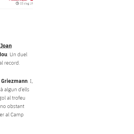
Data de publicació
03 d’ag. 19
 Joan
Nou
. Un duel
l record.
i
Griezmann
. I,
à algun d’ells
l al trofeu
 no obstant
per al Camp