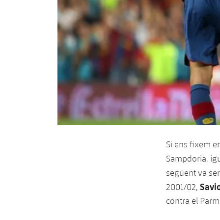
Si ens fixem en
Sampdoria, igu
següent va ser
Savi
2001/02,
contra el Parm