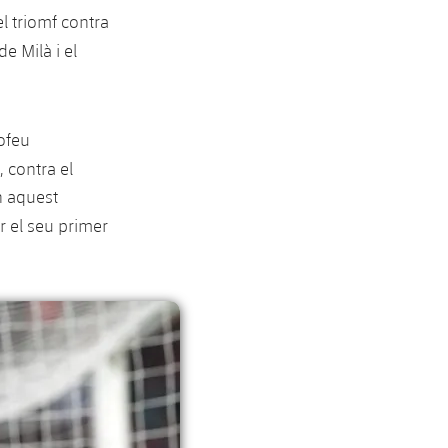
l triomf contra
e Milà i el
ofeu
, contra el
n aquest
 el seu primer