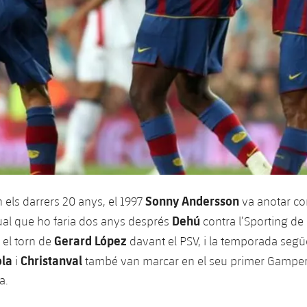
Sonny Andersson
 els darrers 20 anys, el 1997
va anotar con
Dehú
al que ho faria dos anys després
contra l’Sporting de 
Gerard López
 el torn de
davant el PSV, i la temporada següe
ola
Christanval
i
també van marcar en el seu primer Gamper 
a.