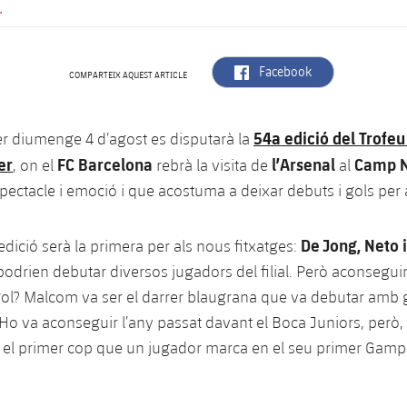
.
label.aria.facebook
Facebook
COMPARTEIX AQUEST ARTICLE
54a edició del Trofeu
er diumenge 4 d’agost es disputarà la
er
FC Barcelona
l’Arsenal
Camp 
, on el
rebrà la visita de
al
ectacle i emoció i que acostuma a deixar debuts i gols per a
De Jong
,
Neto
dició serà la primera per als nous fitxatges:
odrien debutar diversos jugadors del filial. Però aconseguir
l? Malcom va ser el darrer blaugrana que va debutar amb go
o va aconseguir l’any passat davant el Boca Juniors, però,
r el primer cop que un jugador marca en el seu primer Gam