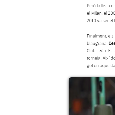
Però la llista n
el Milan, el 20
2010 va ser el
Finalment, els
Ce
blaugrana:
Club León. Es t
torneig. Així d
gol en aquest