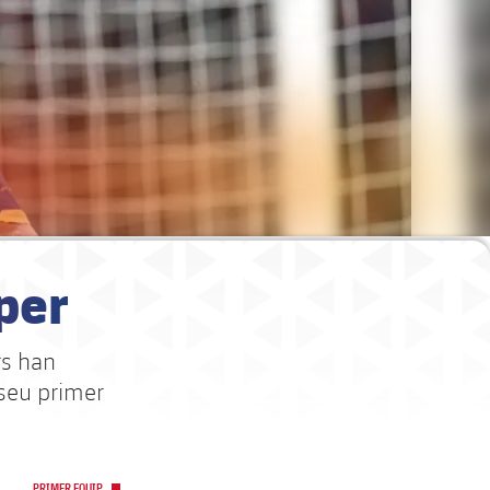
per
rs han
 seu primer
PRIMER EQUIP