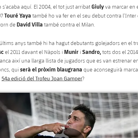
Giuly
o s’acaba aquí. El 2004, el tot just arribat
va marcar en e
Touré Yaya
07
també ho va fer en el seu debut contra l’Inter d
David Villa
 torn de
també contra el Milan.
 últims anys també hi ha hagut debutants golejadors en el tr
sc
Munir
Sandro,
el 2011 davant el Nàpols i
i
tots dos el 2014
anca així una llarga llista de jugadors que es van estrenar e
serà el pròxim blaugrana
oncs, qui
que aconseguirà marcar
54a edició del Trofeu Joan Gamper
a
?