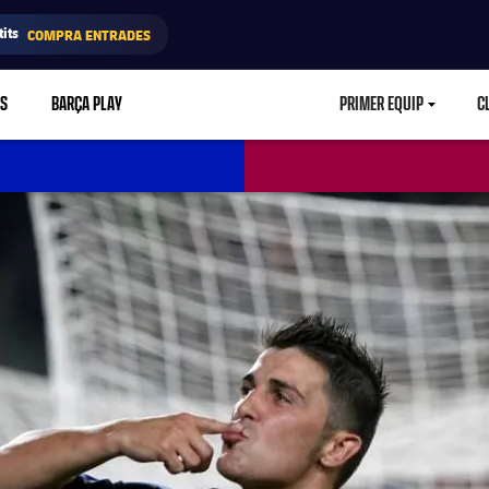
its
COMPRA ENTRADES
RS
BARÇA PLAY
PRIMER EQUIP
C
LABEL.ARIA.CA