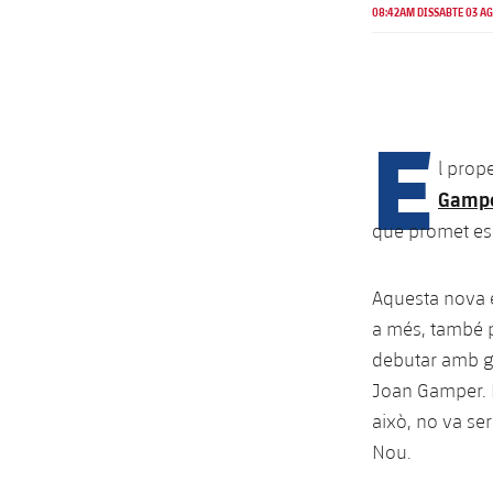
08:42AM DISSABTE 03 AG
E
l prop
Gamp
que promet esp
Aquesta nova e
a més, també p
debutar amb go
Joan Gamper. H
això, no va se
Nou.