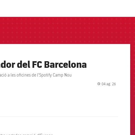
ador del FC Barcelona
tació a les oficines de l’Spotify Camp Nou
04 ag. 26
label.share.