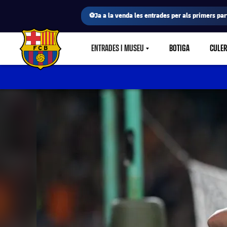
⚽Ja a la venda les entrades per als primers part
ENTRADES I MUSEU
BOTIGA
CULE
LABEL.SHARE.CARETDOWN
FC Barcelona club badge