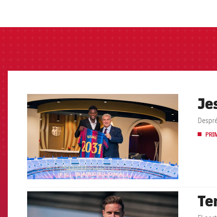
label.aria.barcelon
Je
FCB Barcelona badge
Despré
PRI
Ter
FCB Barcelona badge