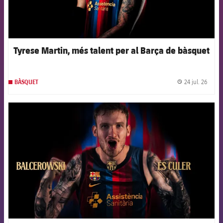
Tyrese Martin, més talent per al Barça de bàsquet
24 jul. 26
BÀSQUET
label.
FCB Barcelona badge