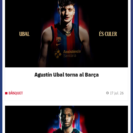
FCB Barcelona badge
Agustín Ubal torna al Barça
17 jul. 26
BÀSQUET
label.
FCB Barcelona badge