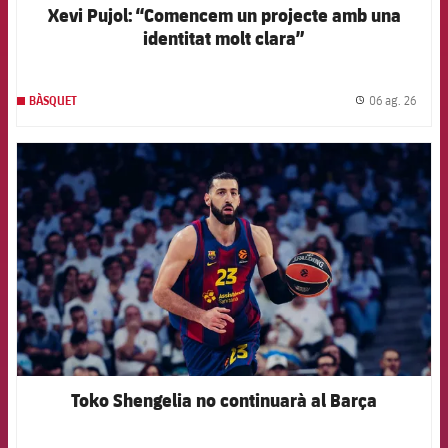
Xevi Pujol: “Comencem un projecte amb una
identitat molt clara”
06 ag. 26
BÀSQUET
label.
FCB Barcelona badge
Toko Shengelia no continuarà al Barça