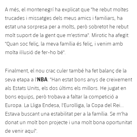
plusicon
més
Serveis Mèdics
Acreditacions
Fotos
Fotos
A més, el montenegrí ha explicat que "he rebut moltes
Infantil A
Entrades
SUB8 B
Calendari
Campus Verano
Actualitat
trucades i missatges dels meus amics i familiars, ha
Accessibilitat
Història
Instal·lacions
Infantil B
estat una sorpresa per a molts, però sobretot he rebut
Resultats
Resultats
Juvenil
molt suport de la gent que m'estima". Mirotic ha afegit:
PLUSICON
MÉS
Palmarès
Classificació
"Quan soc feliç, la meva família és feliç, i venim amb
Jugadors
Cadet
Primer equip
plusicon
més
molta il·lusió de fer-ho bé".
Jugadors
Classificació
Infantil
Actualitat
Barça Atlètic
plusicon
més
Finalment, el nou crac culer també ha fet balanç de la
Fotos
Aleví
NBA
seva etapa a l'
: "Han estat bons anys de creixement
Calendari
Actualitat
Base
plusicon
més
als Estats Units, els dos últims els millors. He jugat en
Palmarès
Entrades
bons equips, però trobava a faltar la competició a
Calendari
Campus Estiu
Actualitat
Història
Europa. La Lliga Endesa, l'Eurolliga, la Copa del Rei...
Resultats
Resultats
Estava buscant una estabilitat per a la família. Se m'ha
Barça C
PLUSICON
MÉS
donat un molt bon projecte i una molt bona oportunitat
Classificació
Jugadors
Junior
Informació general
de venir aquí".
plusicon
més