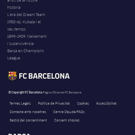
anys de la nostra
història
L'era del Dream Team
1950-61. Kubala i el
seu temps
1899-1909. Naixement
i supervivència
Barça en Champions
League
© Copyright FC Barcelona
Pàgina Oficial del FC Barcelona
Termes Legals
Política de Privacitat
Cookies
Accessibilitat
Contacta amb nosaltres
Centre D’ajuda/FAQs
Gestió del consentiment
Consent choices
FORÇA BARÇA