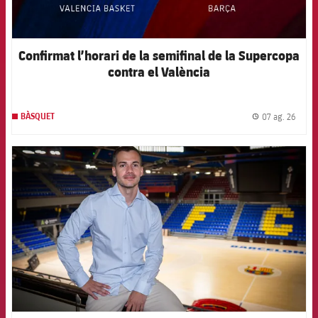
Confirmat l’horari de la semifinal de la Supercopa
contra el València
07 ag. 26
BÀSQUET
label.
FCB Barcelona badge