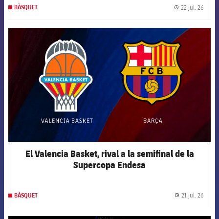
22 jul. 26
BÀSQUET
label.
FCB Barcelona badge
El Valencia Basket, rival a la semifinal de la
Supercopa Endesa
21 jul. 26
BÀSQUET
label.