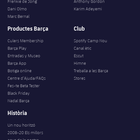
Frenkie de Jong
Anthony Gordon
Dani Olmo
Karim Adeyemi
Marc Bernal
Productes Barça
Club
Culers Membership
Spotify Camp Nou
Barça Play
Canal ètic
Entradas y Museo
Escut
Barça App
Himne
Botiga online
Treballa a les Barça
Centre d’Ajuda/FAQs
Stores
Fes-te Beta Tester
Black Friday
Nadal Barça
Història
Un nou horitzó
2008-20 Els millors