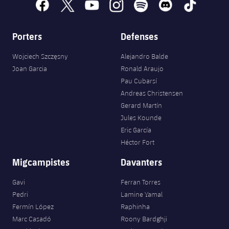
facebook
x
youtube
instagram
spotify
discord
tiktok
Porters
Defenses
Wojciech Szczęsny
Alejandro Balde
Joan Garcia
Ronald Araujo
Pau Cubarsí
Andreas Christensen
Gerard Martín
Jules Kounde
Eric García
Héctor Fort
Migcampistes
Davanters
Gavi
Ferran Torres
Pedri
Lamine Yamal
Fermín López
Raphinha
Marc Casadó
Roony Bardghji