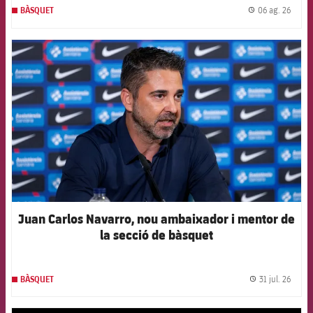
06 ag. 26
BÀSQUET
label.
FCB Barcelona badge
Juan Carlos Navarro, nou ambaixador i mentor de
la secció de bàsquet
31 jul. 26
BÀSQUET
label.