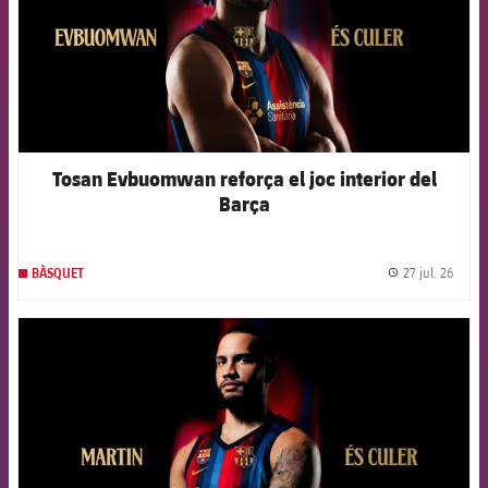
Tosan Evbuomwan reforça el joc interior del
Barça
27 jul. 26
BÀSQUET
label.
FCB Barcelona badge