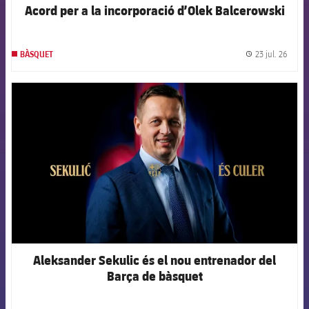
Acord per a la incorporació d’Olek Balcerowski
23 jul. 26
BÀSQUET
label.
FCB Barcelona badge
Aleksander Sekulic és el nou entrenador del
Barça de bàsquet