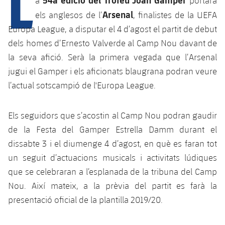
L
a
portarà
Calendari
Campus Estiu
Base
Arsenal
els anglesos de l’
, finalistes de la UEFA
SUB13
SUB13 B
Entrades
Europa League, a disputar el 4 d’agost el partit de debut
Barça Atlètic
plusicon
més
PLUSICON
MÉS
dels homes d’Ernesto Valverde al Camp Nou davant de
SUB12
SUB12 C
Gameday Shows
Junior
la seva afició. Serà la primera vegada que l’Arsenal
Primer Equip
Instal·lacions
plusicon
més
SUB11 A
jugui el Gamper i els aficionats blaugrana podran veure
SUB11 C
Resultats
Cadet A
Actualitat
l’actual sotscampió de l'Europa League.
Barça Atlètic
Spotify Camp Nou
plusicon
més
SUB11 B
Classificacions
Cadet B
Calendari
Actualitat
Palau Blaugrana
Base
Els seguidors que s’acostin al Camp Nou podran gaudir
plusicon
més
SUB10 A
Jugadors
de la Festa del Gamper Estrella Damm durant el
Infantil A
Entrades
Calendari
Estadi Johan Cruyff
Actualitat
dissabte 3 i el diumenge 4 d’agost, en què es faran tot
SUB10 B
PLUSICON
MÉS
Fotos
Infantil B
un seguit d’actuacions musicals i activitats lúdiques
Resultats
Resultats
Juvenil
Barça Cafe
Primer equip
SUB9 A
que se celebraran a l’esplanada de la tribuna del Camp
plusicon
més
plusicon
més
Història
Mini
Classificació
Nou. Així mateix, a la prèvia del partit es farà la
Classificació
Cadet A
Ciutat Esportiva
Actualitat
SUB9 B
Barça Atlètic
presentació oficial de la plantilla 2019/20.
plusicon
més
Serveis
Palmarès
plusicon
més
Jugadors
Jugadors
Cadet B
Calendari
SUB8 A
La Masia
Actualitat
Base