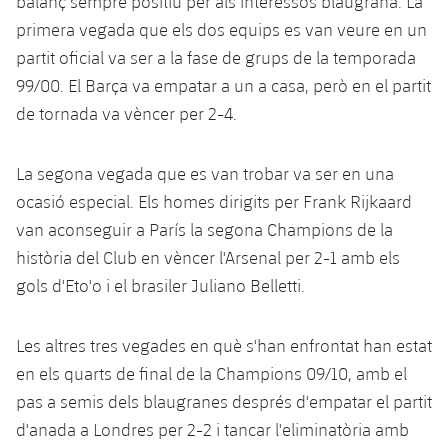
balanç sempre positiu per als interessos blaugrana. La
Jugadors
Classificació
Juvenil
primera vegada que els dos equips es van veure en un
Notícies
Atletisme
plusicon
més
partit oficial va ser a la fase de grups de la temporada
Fotos
Infantil
99/00. El Barça va empatar a un a casa, però en el partit
Actualitat
Bàsquet en cadira de rodes
plusicon
més
Història
de tornada va vèncer per 2-4.
Aleví
Masculí
Actualitat
Hockey gel
plusicon
més
Palmarès
La segona vegada que es van trobar va ser en una
Femení
Jugadors
Actualitat
ocasió especial. Els homes dirigits per Frank Rijkaard
Hoquei herba
plusicon
més
van aconseguir a París la segona Champions de la
Agenda
Calendari
Jugadors
Notícies
història del Club en vèncer l'Arsenal per 2-1 amb els
Patinatge artístic
plusicon
més
gols d'Eto'o i el brasiler Juliano Belletti.
Resultats
Calendari
Hockey Herba Masculí
Escola de Patinatge
Actualitat
Classificació
Les altres tres vegades en què s'han enfrontat han estat
Resultats
Hockey Herba Femení
Plantilla
Rugby
plusicon
més
en els quarts de final de la Champions 09/10, amb el
Classificació
pas a semis dels blaugranes després d'empatar el partit
Agenda
Actualitat
Voleibol
plusicon
més
d'anada a Londres per 2-2 i tancar l'eliminatòria amb