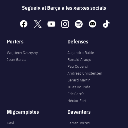
Segueix al Barça a les xarxes socials
facebook
x
youtube
instagram
spotify
discord
tiktok
Porters
Defenses
Wojciech Szczęsny
Alejandro Balde
Joan Garcia
Ronald Araujo
Pau Cubarsí
Andreas Christensen
Gerard Martín
Jules Kounde
Eric García
Héctor Fort
Migcampistes
Davanters
Gavi
Ferran Torres