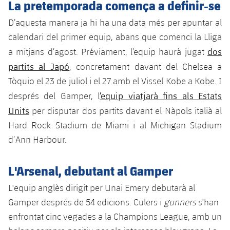
La pretemporada comença a definir-se
plusicon
més
Serveis Mèdics
Acreditacions
Fotos
Fotos
Infantil A
Entrades
SUB8 B
D’aquesta manera ja hi ha una data més per apuntar al
Calendari
Campus Verano
Actualitat
Accessibilitat
Història
Instal·lacions
calendari del primer equip, abans que comenci la Lliga
Infantil B
Resultats
Resultats
dos
a mitjans d’agost. Prèviament, l’equip haurà jugat
Juvenil
PLUSICON
MÉS
Palmarès
partits al Japó
, concretament davant del Chelsea a
Classificació
Jugadors
Cadet
Primer equip
Tòquio el 23 de juliol i el 27 amb el Vissel Kobe a Kobe. I
plusicon
més
’equip viatjarà fins als Estats
després del Gamper, l
Jugadors
Classificació
Infantil
Actualitat
Barça Atlètic
Units
per disputar dos partits davant el Nàpols italià al
plusicon
més
Fotos
Hard Rock Stadium de Miami i al Michigan Stadium
Aleví
Calendari
Actualitat
Base
d’Ann Harbour.
plusicon
més
Palmarès
Entrades
Calendari
Campus Estiu
Actualitat
L'Arsenal, debutant al Gamper
Història
Resultats
Resultats
L'equip anglès dirigit per Unai Emery debutarà al
Barça C
PLUSICON
MÉS
Gamper després de 54 edicions. Culers i
gunners
s'han
Classificació
Jugadors
Junior
enfrontat cinc vegades a la Champions League, amb un
Informació general
plusicon
més