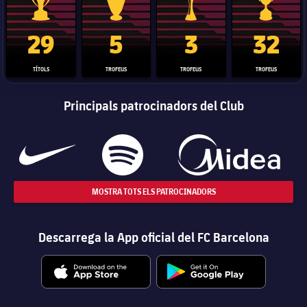
Trofeu de la Liga
Trofeu de la Lliga de Campions
Trofeu del Mundial de Clubs
Copa del 
29
5
3
32
TÍTOLS
TROFEUS
TROFEUS
TROFEUS
Principals patrocinadors del Club
MOSTRA TOTS ELS PATROCINADORS
Descarrega la App oficial del FC Barcelona