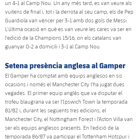
un 4-1 al Camp Nou. Un any més tard, es van veure als
Jugadors
Notícies
Apunta't a les amateurs
plusicon
més
vuitens de final i, tot i la derrota al seu camp, els de Pep
Guardiola van vèncer per 3-1 amb dos gols de Messi.
Calendari
Voleibol masculí
Apunta't a les amateurs
L'última ocasió en què es van veure les cares va ser en
PLUSICON
MÉS
Resultats
l'edició de la Champions 15/16, on els catalans van
Voleibol femení
Carnet de l'Esportista Amateur
League of Legends
guanyar 0-2 a domicili i 3-1 al Camp Nou.
Classificació
VALORANT Rising
Setena presència anglesa al Gamper
Fotos
VALORANT Game Changers
El Gamper ha comptat amb equips anglesos en sis
ocasions i només el Manchester City l'ha jugat dues
eFootball
vegades. El primer equip anglès que va disputar el
trofeu blaugrana va ser l'Ipswich Town la temporada
81/82 i, durant les següents tres edicions, el
Manchester City, el Nottingham Forest i l'Aston Villa van
ser els equips anglesos presents. En l'edició de la
temporada 86/87 va participar el Tottenham Hotspur i