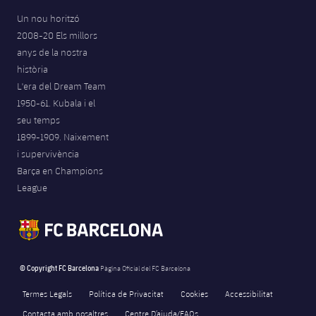
Un nou horitzó
2008-20 Els millors
anys de la nostra
història
L'era del Dream Team
1950-61. Kubala i el
seu temps
1899-1909. Naixement
i supervivència
Barça en Champions
League
© Copyright FC Barcelona
Pàgina Oficial del FC Barcelona
Termes Legals
Política de Privacitat
Cookies
Accessibilitat
Contacta amb nosaltres
Centre D’ajuda/FAQs