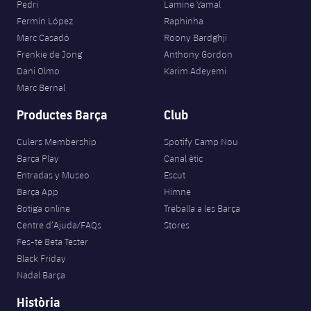
Pedri
Lamine Yamal
Fermín López
Raphinha
Marc Casadó
Roony Bardghji
Frenkie de Jong
Anthony Gordon
Dani Olmo
Karim Adeyemi
Marc Bernal
Productes Barça
Club
Culers Membership
Spotify Camp Nou
Barça Play
Canal ètic
Entradas y Museo
Escut
Barça App
Himne
Botiga online
Treballa a les Barça
Centre d’Ajuda/FAQs
Stores
Fes-te Beta Tester
Black Friday
Nadal Barça
Història