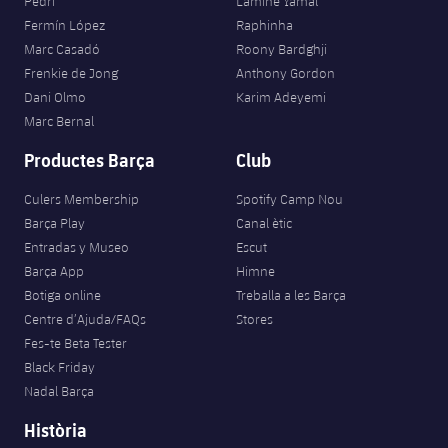
Pedri
Lamine Yamal
Fermín López
Raphinha
Marc Casadó
Roony Bardghji
Frenkie de Jong
Anthony Gordon
Dani Olmo
Karim Adeyemi
Marc Bernal
Productes Barça
Club
Culers Membership
Spotify Camp Nou
Barça Play
Canal ètic
Entradas y Museo
Escut
Barça App
Himne
Botiga online
Treballa a les Barça
Centre d’Ajuda/FAQs
Stores
Fes-te Beta Tester
Black Friday
Nadal Barça
Història