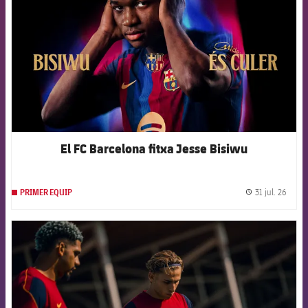
El FC Barcelona fitxa Jesse Bisiwu
31 jul. 26
PRIMER EQUIP
label.
FCB Barcelona badge