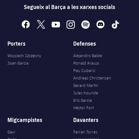
Segueix al Barça a les xarxes socials
facebook
x
youtube
instagram
spotify
discord
tiktok
Porters
Defenses
Wojciech Szczęsny
Alejandro Balde
Joan Garcia
Ronald Araujo
Pau Cubarsí
Andreas Christensen
Gerard Martín
Jules Kounde
Eric García
Héctor Fort
Migcampistes
Davanters
Gavi
Ferran Torres