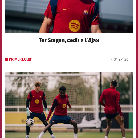
Ter Stegen, cedit a l’Ajax
04 ag. 26
PRIMER EQUIP
label.
FCB Barcelona badge