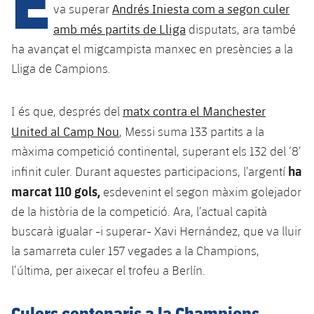
Calendari
Campus Estiu
Base
Andrés Iniesta com a segon culer
va superar
SUB13
amb més partits de Lliga
disputats, ara també
SUB13 B
Entrades
Barça Atlètic
plusicon
més
ha avançat el migcampista manxec en presències a la
PLUSICON
MÉS
SUB12
SUB12 C
Lliga de Campions.
Gameday Shows
Junior
Primer Equip
Instal·lacions
plusicon
més
SUB11 A
SUB11 C
Resultats
matx contra el Manchester
I és que, després del
Cadet A
Actualitat
Barça Atlètic
Spotify Camp Nou
plusicon
més
United al Camp Nou
, Messi suma 133 partits a la
SUB11 B
Classificacions
Cadet B
màxima competició continental, superant els 132 del ‘8’
Calendari
Actualitat
Palau Blaugrana
Base
plusicon
més
SUB10 A
ha
infinit culer. Durant aquestes participacions, l’argentí
Jugadors
Infantil A
Entrades
marcat 110 gols,
esdevenint el segon màxim golejador
Calendari
Estadi Johan Cruyff
Actualitat
SUB10 B
PLUSICON
MÉS
de la història de la competició. Ara, l’actual capità
Fotos
Infantil B
Resultats
Resultats
buscarà igualar -i superar- Xavi Hernández, que va lluir
Juvenil
Barça Cafe
Primer equip
SUB9 A
plusicon
més
plusicon
més
Història
la samarreta culer 157 vegades a la Champions,
Mini
Classificació
Classificació
Cadet A
l’última, per aixecar el trofeu a Berlín.
Ciutat Esportiva
Actualitat
SUB9 B
Barça Atlètic
plusicon
més
Serveis
Palmarès
plusicon
més
Jugadors
Jugadors
Cadet B
Calendari
SUB8 A
Culers centenaris a la Champions
La Masia
Actualitat
Base