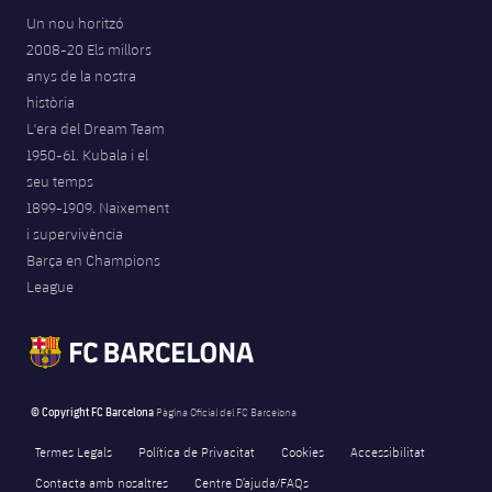
Un nou horitzó
2008-20 Els millors
anys de la nostra
història
L'era del Dream Team
1950-61. Kubala i el
seu temps
1899-1909. Naixement
i supervivència
Barça en Champions
League
© Copyright FC Barcelona
Pàgina Oficial del FC Barcelona
Termes Legals
Política de Privacitat
Cookies
Accessibilitat
Contacta amb nosaltres
Centre D’ajuda/FAQs