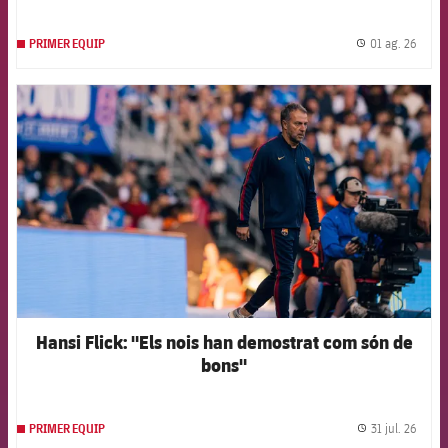
01 ag. 26
PRIMER EQUIP
label.
FCB Barcelona badge
Hansi Flick: "Els nois han demostrat com són de
bons"
31 jul. 26
PRIMER EQUIP
label.