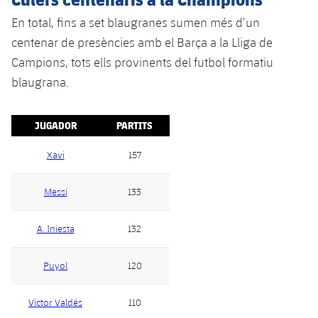
plusicon
més
Serveis Mèdics
Acreditacions
Fotos
Fotos
En total, fins a set blaugranes sumen més d’un
Infantil A
Entrades
SUB8 B
Calendari
Campus Verano
Actualitat
centenar de presències amb el Barça a la Lliga de
Accessibilitat
Història
Instal·lacions
Infantil B
Campions, tots ells provinents del futbol formatiu
Resultats
Resultats
Juvenil
blaugrana.
PLUSICON
MÉS
Palmarès
Classificació
Jugadors
Cadet
Primer equip
plusicon
més
JUGADOR
PARTITS
Jugadors
Classificació
Infantil
Actualitat
Barça Atlètic
Xavi
157
plusicon
més
Fotos
Aleví
Calendari
Actualitat
Base
Messi
133
plusicon
més
Palmarès
Entrades
Calendari
Campus Estiu
Actualitat
A. Iniesta
132
Història
Resultats
Resultats
Barça C
Puyol
120
PLUSICON
MÉS
Classificació
Jugadors
Junior
Informació general
Victor Valdés
110
plusicon
més