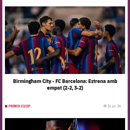
FCB Barcelona badge
Birmingham City - FC Barcelona: Estrena amb
empat (2-2, 3-2)
31 jul. 26
PRIMER EQUIP
label.
FCB Barcelona badge