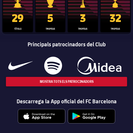
Trofeu de la Liga
Trofeu de la Lliga de Campions
Trofeu del Mundial de Clubs
Copa del 
29
5
3
32
TÍTOLS
TROFEUS
TROFEUS
TROFEUS
Principals patrocinadors del Club
MOSTRA TOTS ELS PATROCINADORS
Descarrega la App oficial del FC Barcelona