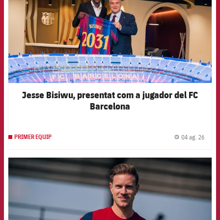
Jesse Bisiwu, presentat com a jugador del FC
Barcelona
04 ag. 26
PRIMER EQUIP
label.
FCB Barcelona badge