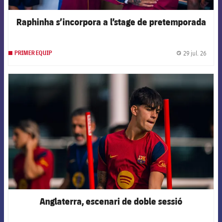
Raphinha s’incorpora a l’stage de pretemporada
29 jul. 26
PRIMER EQUIP
label.
FCB Barcelona badge
Anglaterra, escenari de doble sessió