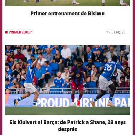
Primer entrenament de Bisiwu
01 ag. 26
PRIMER EQUIP
label.
FCB Barcelona badge
Els Kluivert al Barça: de Patrick a Shane, 28 anys
després