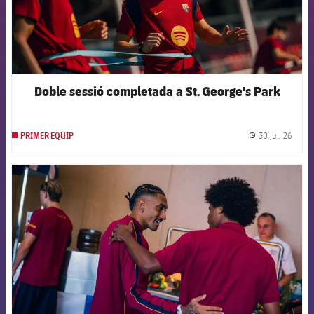
Doble sessió completada a St. George's Park
30 jul. 26
PRIMER EQUIP
label.
FCB Barcelona badge