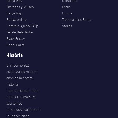
Barça Play
Canal ètic
Entradas y Museo
Escut
Barça App
Himne
Botiga online
Treballa a les Barça
Centre d’Ajuda/FAQs
Stores
Fes-te Beta Tester
Black Friday
Nadal Barça
Història
Un nou horitzó
2008-20 Els millors
anys de la nostra
història
L'era del Dream Team
1950-61. Kubala i el
seu temps
1899-1909. Naixement
i supervivència