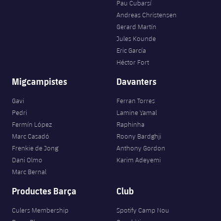
Pau Cubarsí
Jugadors
Notícies
Apunta't a les amateurs
Andreas Christensen
plusicon
més
Gerard Martín
Calendari
Voleibol masculí
Jules Kounde
Apunta't a les amateurs
PLUSICON
MÉS
Eric García
Resultats
Voleibol femení
Héctor Fort
Carnet de l'Esportista Amateur
League of Legends
Migcampistes
Davanters
Classificació
VALORANT Rising
Gavi
Ferran Torres
Fotos
Pedri
Lamine Yamal
VALORANT Game Changers
Fermín López
Raphinha
Marc Casadó
Roony Bardghji
eFootball
Frenkie de Jong
Anthony Gordon
Dani Olmo
Karim Adeyemi
Marc Bernal
Productes Barça
Club
Culers Membership
Spotify Camp Nou