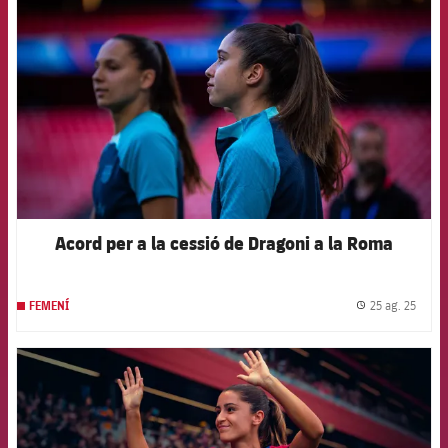
Acord per a la cessió de Dragoni a la Roma
25 ag. 25
FEMENÍ
label.
FCB Barcelona badge