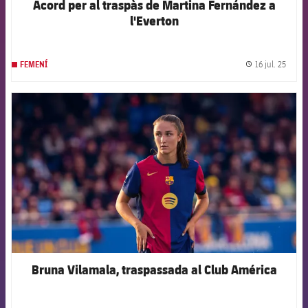
Acord per al traspàs de Martina Fernández a
l'Everton
16 jul. 25
FEMENÍ
label.
FCB Barcelona badge
Bruna Vilamala, traspassada al Club América