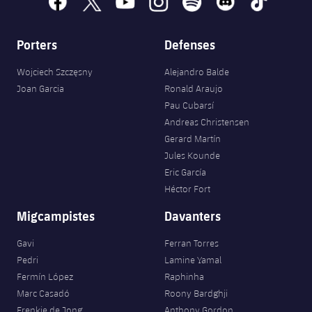
Porters
Defenses
Wojciech Szczęsny
Alejandro Balde
Joan Garcia
Ronald Araujo
Pau Cubarsí
Andreas Christensen
Gerard Martín
Jules Kounde
Eric García
Héctor Fort
Migcampistes
Davanters
Gavi
Ferran Torres
Pedri
Lamine Yamal
Fermín López
Raphinha
Marc Casadó
Roony Bardghji
Frenkie de Jong
Anthony Gordon