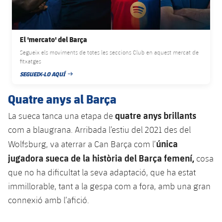
Serveis Mèdics
Acreditacions
Accessibilitat
Instal·lacions
El 'mercato' del Barça
Segueix els moviments de totes les seccions Club en aquest mercat de
fitxatges
SEGUEIX-LO AQUÍ
DATA DE PUBLICACIÓ
Quatre anys al Barça
quatre anys brillants
La sueca tanca una etapa de
com a blaugrana. Arribada l’estiu del 2021 des del
única
Wolfsburg, va aterrar a Can Barça com l’
jugadora sueca de la història del Barça femení,
cosa
que no ha dificultat la seva adaptació, que ha estat
immillorable, tant a la gespa com a fora, amb una gran
connexió amb l’afició.