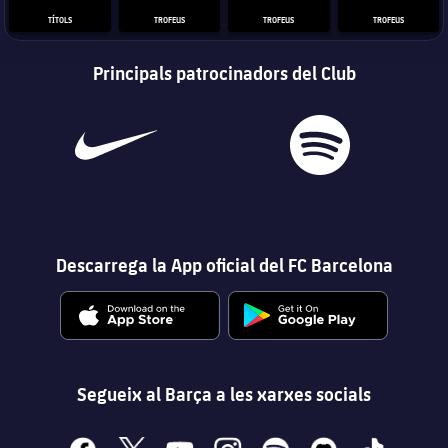
TÍTOLS
TROFEUS
TROFEUS
TROFEUS
Principals patrocinadors del Club
Descarrega la App oficial del FC Barcelona
Segueix al Barça a les xarxes socials
facebook
x
youtube
instagram
spotify
discord
tiktok