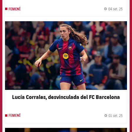
04 set. 25
FEMENÍ
label.
FCB Barcelona badge
Lucía Corrales, desvinculada del FC Barcelona
01 set. 25
FEMENÍ
label.
FCB Barcelona badge