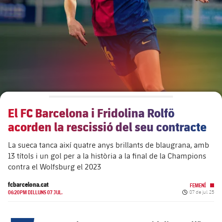
plusicon
més
Junta Directiva
plusicon
més
Estructura executiva
Barça Academy
plusicon
més
Organigrames
Més que un club
chevron-right
label.aria.chevronright
El FC Barcelona i Fridolina Rolfö
Dècada a dècada
acorden la rescissió del seu contracte
Òrgans
Masia 360
chevron-right
label.aria.chevronright
Presidents
La sueca tanca així quatre anys brillants de blaugrana, amb
13 títols i un gol per a la història a la final de la Champions
Documents
La Masia
chevron-right
label.aria.chevronright
Jugadors de llegenda
contra el Wolfsburg el 2023
fcbarcelona.cat
Comissions i òrgans
FEMENÍ
Entrenadors
chevron-right
label.aria.chevronright
Data de publica
06:20PM DILLUNS 07 JUL.
07 de jul. 25
Centre de documentació