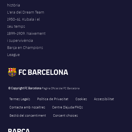
història
L'era del Dream Team
1950-61. Kubala i el
seu temps
1899-1909. Naixement
i supervivència
Barça en Champions
League
© Copyright FC Barcelona
Pàgina Oficial del FC Barcelona
Termes Legals
Política de Privacitat
Cookies
Accessibilitat
Contacta amb nosaltres
Centre D’ajuda/FAQs
Gestió del consentiment
Consent choices
FORÇA BARÇA