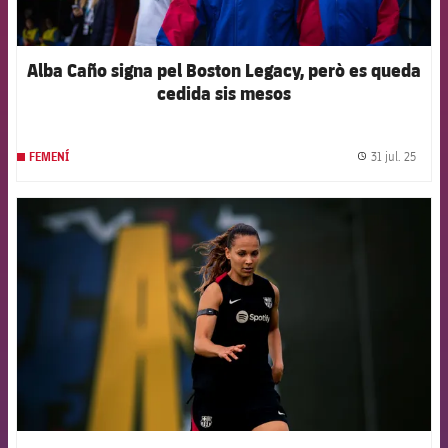
Alba Caño signa pel Boston Legacy, però es queda
cedida sis mesos
31 jul. 25
FEMENÍ
label.
FCB Barcelona badge