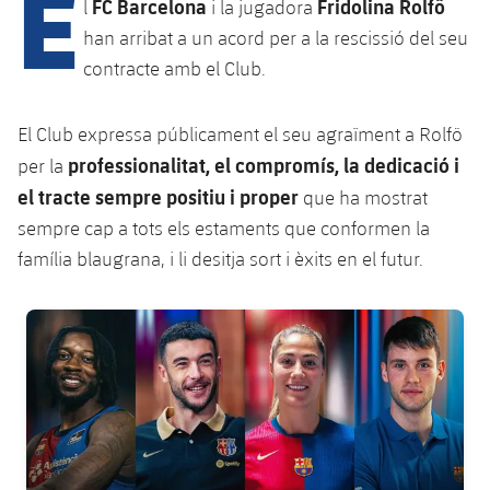
E
FC Barcelona
Fridolina Rolfö
l
i la jugadora
han arribat a un acord per a la rescissió del seu
contracte amb el Club.
plusicon
més
Instal·lacions
El Club expressa públicament el seu agraïment a Rolfö
professionalitat, el compromís, la dedicació i
per la
Spotify Camp Nou
el tracte sempre positiu i proper
que ha mostrat
sempre cap a tots els estaments que conformen la
Palau Blaugrana
família blaugrana, i li desitja sort i èxits en el futur.
Estadi Johan Cruyff
FC Barcelona club badge
Barça Cafe
plusicon
més
Ciutat Esportiva
Serveis
plusicon
més
La Masia