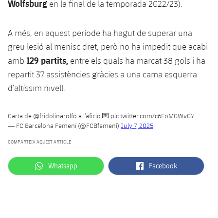
Wolfsburg
en la final de la temporada 2022/23).
A més, en aquest període ha hagut de superar una
greu lesió al menisc dret, però no ha impedit que acabi
129 partits,
amb
entre els quals ha marcat 38 gols i ha
repartit 37 assistències gràcies a una cama esquerra
d’altíssim nivell.
Carta de
@fridolinarolfo
a l’afició 💌
pic.twitter.com/c6EoMGWvGY
— FC Barcelona Femení (@FCBfemeni)
July 7, 2025
COMPARTEIX AQUEST ARTICLE
label.aria.whatsapp
label.aria.facebook
Whatsapp
Facebook