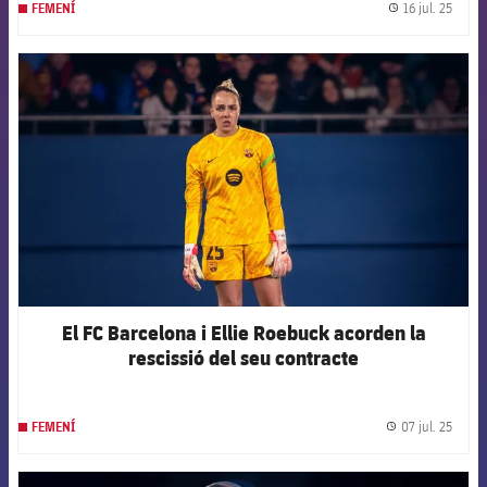
16 jul. 25
FEMENÍ
label.
FCB Barcelona badge
El FC Barcelona i Ellie Roebuck acorden la
rescissió del seu contracte
07 jul. 25
FEMENÍ
label.
FCB Barcelona badge