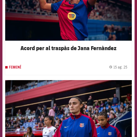
Acord per al traspàs de Jana Fernàndez
15 ag. 25
FEMENÍ
label.
FCB Barcelona badge