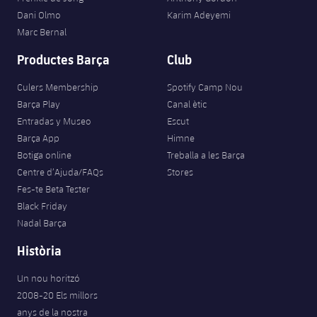
Dani Olmo
Karim Adeyemi
Marc Bernal
Productes Barça
Club
Culers Membership
Spotify Camp Nou
Barça Play
Canal ètic
Entradas y Museo
Escut
Barça App
Himne
Botiga online
Treballa a les Barça
Centre d’Ajuda/FAQs
Stores
Fes-te Beta Tester
Black Friday
Nadal Barça
Història
Un nou horitzó
2008-20 Els millors
anys de la nostra