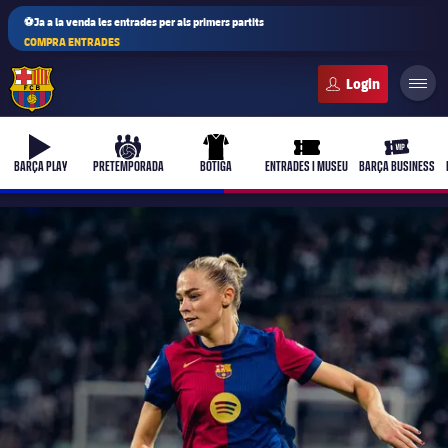
⚽Ja a la venda les entrades per als primers partits
COMPRA ENTRADES
FC Barcelona club badge
b-play
culers-ball
uniform
ticket-full
ticket-vi
BARÇA PLAY
PRETEMPORADA
BOTIGA
ENTRADES I MUSEU
BARÇA BUSINESS