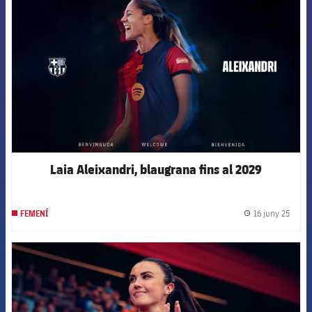
Laia Aleixandri, blaugrana fins al 2029
16 juny 25
FEMENÍ
label.
FCB Barcelona badge