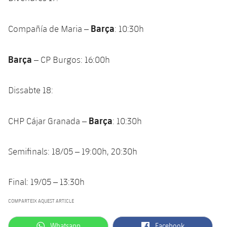
Barça
Compañía de Maria –
: 10:30h
Barça
– CP Burgos: 16:00h
Dissabte 18:
Barça
CHP Cájar Granada –
: 10:30h
Semifinals: 18/05 – 19:00h, 20:30h
Final: 19/05 – 13:30h
COMPARTEIX AQUEST ARTICLE
label.aria.whatsapp
label.aria.facebook
Whatsapp
Facebook