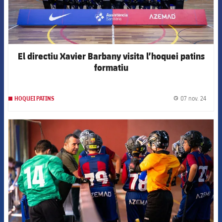
El directiu Xavier Barbany visita l’hoquei patins
formatiu
07 nov. 24
HOQUEI PATINS
label.
FCB Barcelona badge