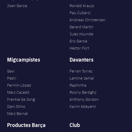
Joan Garcia
Ronald Araujo
Pau Cubarsí
Andreas Christensen
Gerard Martín
Jules Kounde
Eric García
Héctor Fort
Migcampistes
Davanters
Gavi
Ferran Torres
Pedri
Lamine Yamal
Fermín López
Raphinha
Marc Casadó
Roony Bardghji
Frenkie de Jong
Anthony Gordon
Dani Olmo
Karim Adeyemi
Marc Bernal
Productes Barça
Club