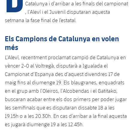
Catalunya i d’arribar a les finals del campionat
, l’Aleví i el Juvenil disputaran aquesta
plusicon
més
setmana la fase final de l’estatal.
Instal·lacions
Els Campions de Catalunya en volen
més
Spotify Camp Nou
L’Aleví, recentment proclamat campió de Catalunya en
vèncer 2-0 al Voltregà, disputarà a Igualada el
Palau Blaugrana
Campionat d’Espanya des d’aquest divendres 17 de
maig fins al diumenge 19. Els blaugranes, enquadrats
Estadi Johan Cruyff
en el grup amb l’Oleiros, l’Alcobendas i el Gatitako,
buscaran acabar entre els dos primers per poder jugar
Barça Cafe
plusicon
més
les semifinals que es disputaran dissabte 18 a les
19.15h o a les 20.30h. En cas d’arribar a la final aquesta
Ciutat Esportiva
Serveis
plusicon
més
es jugarà diumenge 19 a les 12.45h.
La Masia