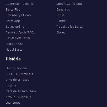
Culers Membership
Spotify Camp Nou
Barça Play
Canal ètic
Entradas y Museo
Escut
Barça App
Himne
Botiga online
Treballa a les Barça
Centre d’Ajuda/FAQs
Stores
Fes-te Beta Tester
Black Friday
Nadal Barça
Història
Un nou horitzó
2008-20 Els millors
anys de la nostra
història
L'era del Dream Team
1950-61. Kubala i el
seu temps