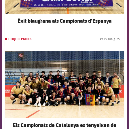
Èxit blaugrana als Campionats d’Espanya
19 maig 25
HOQUEI PATINS
label.
FCB Barcelona badge
Els Campionats de Catalunya es tenyeixen de