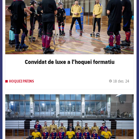
Convidat de luxe a l’hoquei formatiu
18 des. 24
HOQUEI PATINS
label.
FCB Barcelona badge