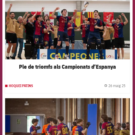
Ple de triomfs als Campionats d’Espanya
26 maig 25
HOQUEI PATINS
label.
FCB Barcelona badge