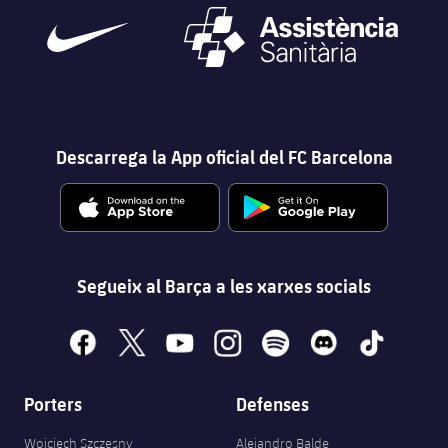
Descarrega la App oficial del FC Barcelona
Segueix al Barça a les xarxes socials
facebook
x
youtube
instagram
spotify
discord
tiktok
Porters
Defenses
Wojciech Szczęsny
Alejandro Balde