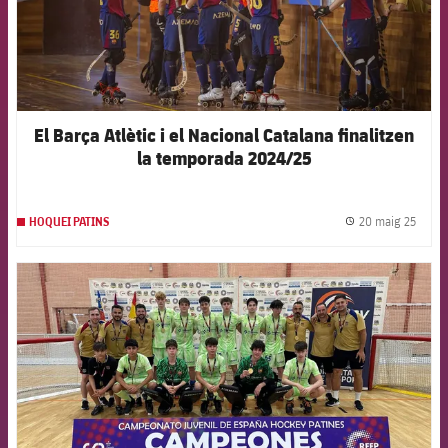
El Barça Atlètic i el Nacional Catalana finalitzen
la temporada 2024/25
20 maig 25
HOQUEI PATINS
label.
FCB Barcelona badge