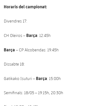
Serveis Mèdics
Acreditacions
Horaris del campionat:
Accessibilitat
Instal·lacions
Divendres 17:
Barça
CH Oleiros –
: 12:45h
Barça
– CP Alcobendas: 19:45h
Dissabte 18:
Barça
Gatikako Isuturi –
: 15:00h
Semifinals: 18/05 – 19:15h, 20:30h