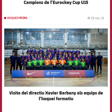
Campions de l’Eurockey Cup U15
03 nov. 25
HOQUEI PATINS
label.
FCB Barcelona badge
Visita del directiu Xavier Barbany als equips de
l’hoquei formatiu