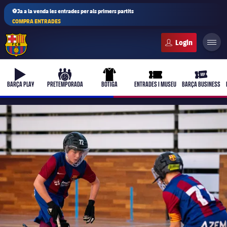
⚽Ja a la venda les entrades per als primers partits
COMPRA ENTRADES
FC Barcelona club badge
b-play
culers-ball
uniform
ticket-full
ticket-vi
BARÇA PLAY
PRETEMPORADA
BOTIGA
ENTRADES I MUSEU
BARÇA BUSINESS