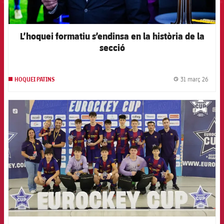
L’hoquei formatiu s’endinsa en la història de la
secció
31 març 26
HOQUEI PATINS
label.
FCB Barcelona badge