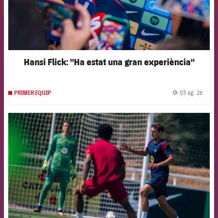
Hansi Flick: "Ha estat una gran experiència"
03 ag. 26
PRIMER EQUIP
label.
FCB Barcelona badge