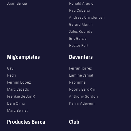
Joan Garcia
Ronald Araujo
Pau Cubarsí
Andreas Christensen
Gerard Martín
Jules Kounde
Eric García
Héctor Fort
Migcampistes
Davanters
Gavi
Ferran Torres
Pedri
Lamine Yamal
Fermín López
Raphinha
Marc Casadó
Roony Bardghji
Frenkie de Jong
Anthony Gordon
Dani Olmo
Karim Adeyemi
Marc Bernal
Productes Barça
Club