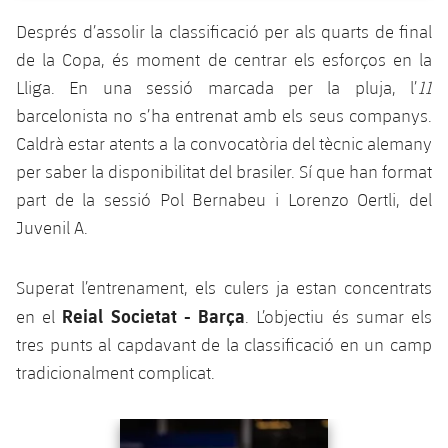
plusicon
més
Serveis Mèdics
Acreditacions
Fotos
Fotos
Després d’assolir la classificació per als quarts de final
Infantil A
Entrades
SUB8 B
Calendari
Campus Verano
Actualitat
de la Copa, és moment de centrar els esforços en la
Accessibilitat
Història
Instal·lacions
Infantil B
Lliga. En una sessió marcada per la pluja, l’
11
Resultats
Resultats
Juvenil
barcelonista no s’ha entrenat amb els seus companys.
PLUSICON
MÉS
Palmarès
Classificació
Caldrà estar atents a la convocatòria del tècnic alemany
Jugadors
Cadet
Primer equip
plusicon
més
per saber la disponibilitat del brasiler. Sí que han format
Jugadors
Classificació
part de la sessió Pol Bernabeu i Lorenzo Oertli, del
Infantil
Actualitat
Barça Atlètic
plusicon
més
Juvenil A.
Fotos
Aleví
Calendari
Actualitat
Base
plusicon
més
Superat l’entrenament, els culers ja estan concentrats
Palmarès
Entrades
Reial Societat - Barça
Calendari
en el
. L’objectiu és sumar els
Campus Estiu
Actualitat
Història
tres punts al capdavant de la classificació en un camp
Resultats
Resultats
Barça C
tradicionalment complicat.
PLUSICON
MÉS
Classificació
Jugadors
Junior
Informació general
Anterior
label.aria.chevronleft
Següent
label.aria.
plusicon
més