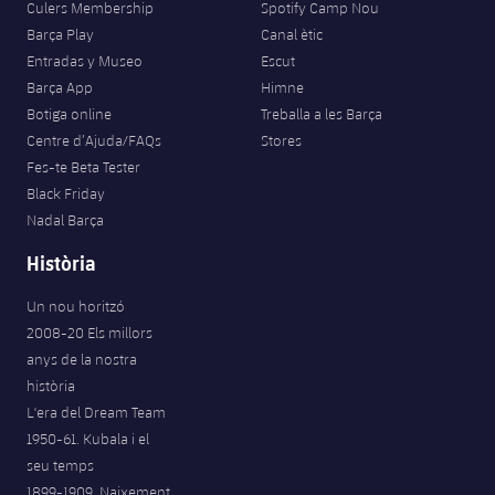
Culers Membership
Spotify Camp Nou
Barça Play
Canal ètic
Entradas y Museo
Escut
Barça App
Himne
Botiga online
Treballa a les Barça
Centre d’Ajuda/FAQs
Stores
Fes-te Beta Tester
Black Friday
Nadal Barça
Història
Un nou horitzó
2008-20 Els millors
anys de la nostra
història
L'era del Dream Team
1950-61. Kubala i el
seu temps
1899-1909. Naixement