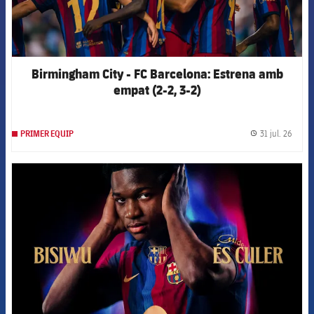
Birmingham City - FC Barcelona: Estrena amb
empat (2-2, 3-2)
31 jul. 26
PRIMER EQUIP
label.
FCB Barcelona badge