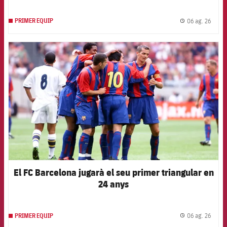
06 ag. 26
PRIMER EQUIP
label.
FCB Barcelona badge
El FC Barcelona jugarà el seu primer triangular en
24 anys
06 ag. 26
PRIMER EQUIP
label.