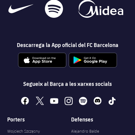
Descarrega la App oficial del FC Barcelona
Segueix al Barça a les xarxes socials
facebook
x
youtube
instagram
spotify
discord
tiktok
Porters
Defenses
Wojciech Szczęsny
Alejandro Balde