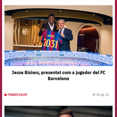
FCB Barcelona badge
Jesse Bisiwu, presentat com a jugador del FC
Barcelona
04 ag. 26
PRIMER EQUIP
label.
FCB Barcelona badge