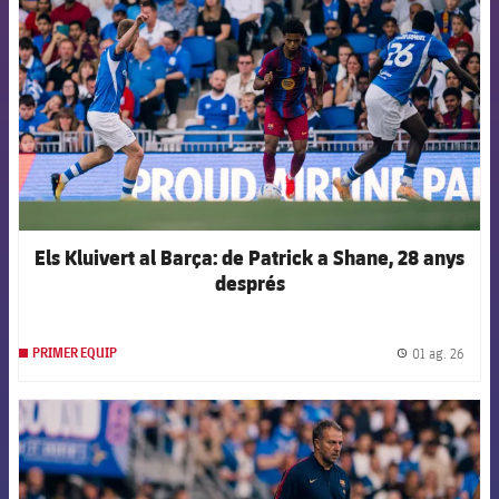
Els Kluivert al Barça: de Patrick a Shane, 28 anys
després
01 ag. 26
PRIMER EQUIP
label.
FCB Barcelona badge