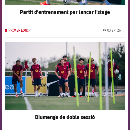
Partit d'entrenament per tancar l'stage
03 ag. 26
PRIMER EQUIP
label.
FCB Barcelona badge
Diumenge de doble sessió