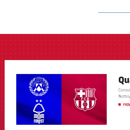
label.aria.barcelon
Qu
FCB Barcelona badge
Consul
Nottin
PRI