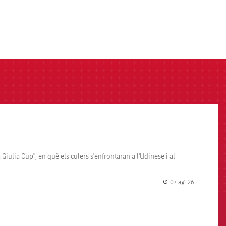
Giulia Cup", en què els culers s'enfrontaran a l'Udinese i al
07 ag. 26
label.share.