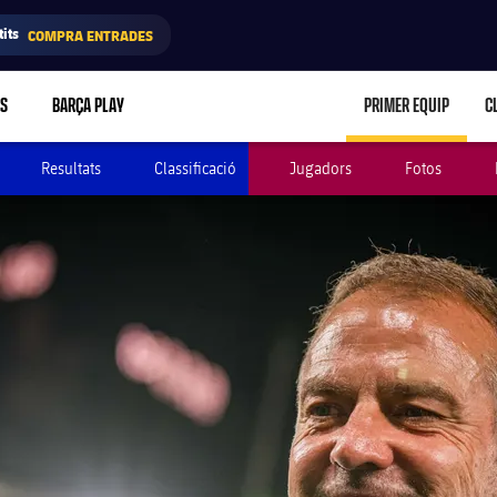
its
COMPRA ENTRADES
RS
BARÇA PLAY
PRIMER EQUIP
C
LABEL.ARIA.C
Resultats
Classificació
Jugadors
Fotos