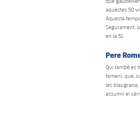
que gaudeixe
aquestes 50 vic
Aquesta tempora
Segurament, la
en la 51.
Pere Romeu
Qui també es t
femení, que, c
les blaugrana,
assumir el càrr