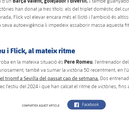
Barça valent, golejador i divertit.
n d'un
I també guanyado
tòries han donat ja tres títols: els del triplet domèstic del cu
da, Flick vol elevar encara més el llistó i l'ambició és altís
 seva autoexigència li impedeix assaborir massa aquesta fita
 i Flick, al mateix ritme
Pere Romeu
roba en la mateixa situació és
, l'entrenador de
uriosament, també va sumar la victòria 50 recentment, en l'úl
el triomf a Sevilla del passat cap de setmana.
Dos entrenad
ec l'estiu del 2024 i que han calcat el ritme de victòries, fin
label.aria.facebook
Facebook
COMPARTEIX AQUEST ARTICLE