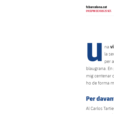
fcbarcelona.cat
09:31PM DIJOUS 25 SET.
U
v
na
la se
per a
blaugrana. En 
mig centenar d
ho de forma m
Per davant
Al Carlos Tart