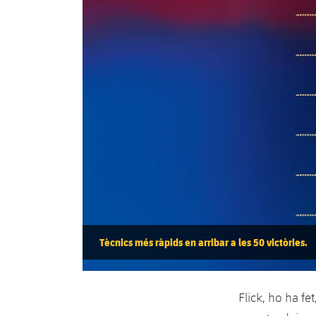
Tècnics més ràpids en arribar a les 50 victòries.
Flick, ho ha fe