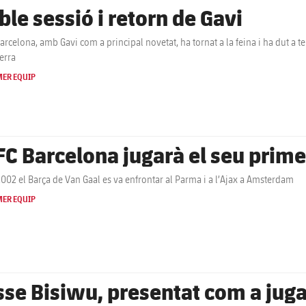
ble sessió i retorn de Gavi
Barcelona, amb Gavi com a principal novetat, ha tornat a la feina i ha dut a
erra
MER EQUIP
 FC Barcelona jugarà el seu prime
2002 el Barça de Van Gaal es va enfrontar al Parma i a l’Ajax a Amsterdam
MER EQUIP
sse Bisiwu, presentat com a jug