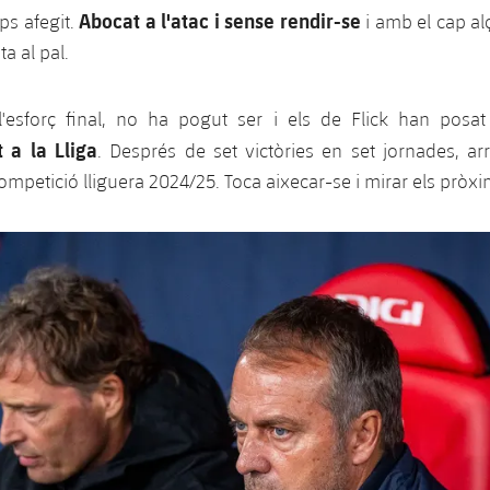
Abocat a l'atac i sense rendir-se
ps afegit.
i amb el cap alç
ta al pal.
 l'esforç final, no ha pogut ser i els de Flick han posa
t a la Lliga
. Després de set victòries en set jornades, ar
competició lliguera 2024/25. Toca aixecar-se i mirar els pròx