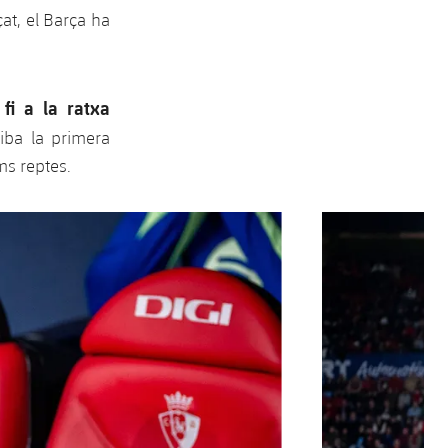
at, el Barça ha
fi a la ratxa
t
riba la primera
ims reptes.
Següent
label.aria.chevron