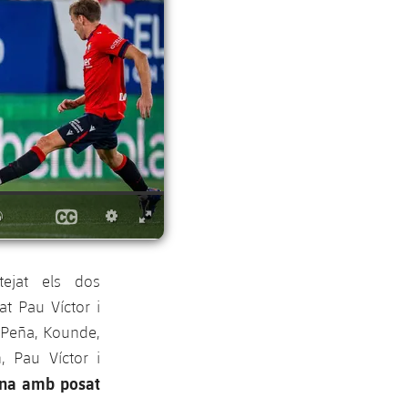
tejat els dos
t Pau Víctor i
i Peña, Kounde,
, Pau Víctor i
na amb posat