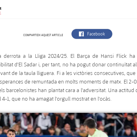
t
.
label.aria.facebook
Facebook
COMPARTEIX AQUEST ARTICLE
a derrota a la Lliga 2024/25. El Barça de Hansi Flick ha
bilitat d'El Sadar i, per tant, no ha pogut donar continuïtat al
ant de la taula lliguera. Fi a les victòries consecutives, qu
ir esperances de remuntada en molts moments de matx. El 2-
els barcelonistes han plantat cara a l'adversitat. Una actitu
 4-1, que no ha amagat l'orgull mostrat en l'ocàs.