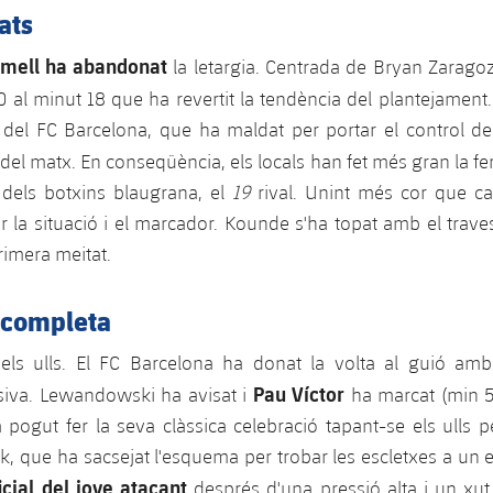
ats
rmell ha abandonat
la letargia. Centrada de Bryan Zarago
0 al minut 18 que ha revertit la tendència del plantejament. 
 del FC Barcelona, que ha maldat per portar el control de 
e del matx. En conseqüència, els locals han fet més gran la f
 dels botxins blaugrana, el
19
rival. Unint més cor que ca
tir la situació i el marcador. Kounde s'ha topat amb el trave
rimera meitat.
ncompleta
 els ulls. El FC Barcelona ha donat la volta al guió am
Pau Víctor
iva. Lewandowski ha avisat i
ha marcat (min 53
pogut fer la seva clàssica celebració tapant-se els ulls p
ck, que ha sacsejat l'esquema per trobar les escletxes a un 
icial del jove atacant
després d'una pressió alta i un xut