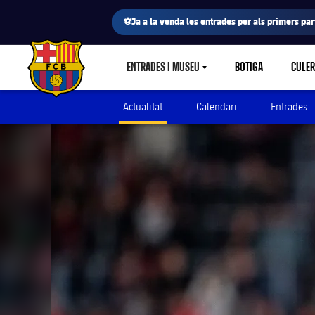
⚽Ja a la venda les entrades per als primers part
ENTRADES I MUSEU
BOTIGA
CULE
LABEL.SHARE.CARETDOWN
FC Barcelona club badge
Actualitat
Calendari
Entrades