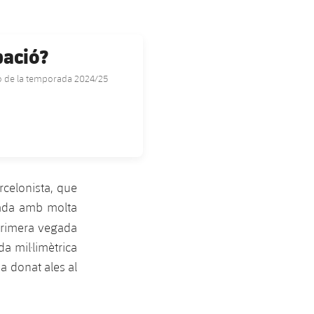
pació?
ió de la temporada 2024/25
rcelonista, que
sada amb molta
r primera vegada
da mil·limètrica
ha donat ales al