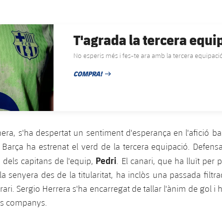
T'agrada la tercera equi
No esperis més i fes-te ara amb la tercera equipac
COMPRA!
DATA DE PUBLICACIÓ
ra, s'ha despertat un sentiment d'esperança en l'afició ba
l Barça ha estrenat el verd de la tercera equipació. Defen
Pedri
n dels capitans de l'equip,
. El canari, que ha lluït pe
la senyera des de la titularitat, ha inclòs una passada filtra
ari. Sergio Herrera s'ha encarregat de tallar l'ànim de gol i 
eus companys.