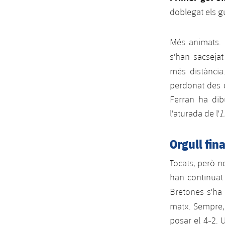
doblegat els g
Més animats. 
s'han sacseja
més distànci
perdonat des d
Ferran ha dib
l'aturada de l'
1
Orgull fin
Tocats, però n
han continuat 
Bretones s'ha
matx. Sempre, 
posar el 4-2. 