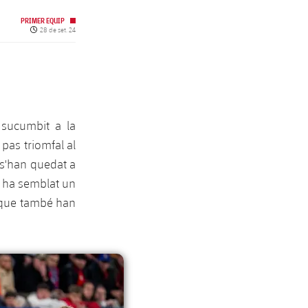
PRIMER EQUIP
Data de publicació
28 de set. 24
 sucumbit a la
 pas triomfal al
e s'han quedat a
0 ha semblat un
d que també han