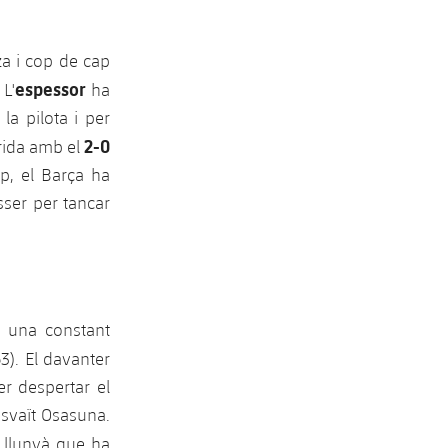
za i cop de cap
espessor
L'
ha
la pilota i per
2-0
erida amb el
p, el Barça ha
sser per tancar
b una constant
). El davanter
er despertar el
esvaït Osasuna.
 llunyà que ha