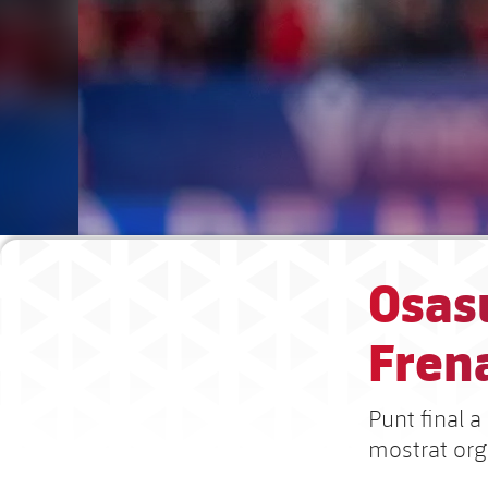
Osasu
Frena
Punt final a
mostrat orgu