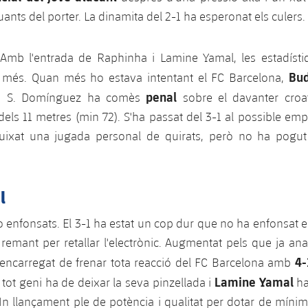
uants del porter. La dinamita del 2-1 ha esperonat els culers.
Amb l'entrada de Raphinha i Lamine Yamal, les estadísti
Bu
t més. Quan més ho estava intentant el FC Barcelona,
penal
a. S. Domínguez ha comès
sobre el davanter cro
els 11 metres (min 72). S'ha passat del 3-1 al possible em
uixat una jugada personal de quirats, però no ha pogut
.
al
o enfonsats. El 3-1 ha estat un cop dur que no ha enfonsat el
remant per retallar l'electrònic. Augmentat pels que ja a
4-
 encarregat de frenar tota reacció del FC Barcelona amb
Lamine Yamal
tot geni ha de deixar la seva pinzellada i
ha
Un llançament ple de potència i qualitat per dotar de míni