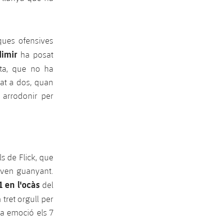
ques ofensives
dimir
ha posat
ata, que no ha
pat a dos, quan
 arrodonir per
s de Flick, que
naven guanyant.
1 en l'ocàs
del
 tret orgull per
ma emoció els 7