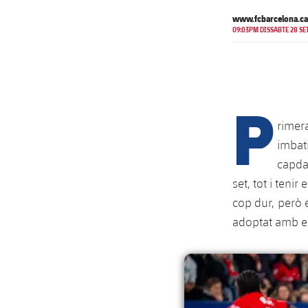
www.fcbarcelona.ca
09:03PM DISSABTE 28 SET
P
rimer
imbati
capdav
set, tot i ten
cop dur, però 
adoptat amb el