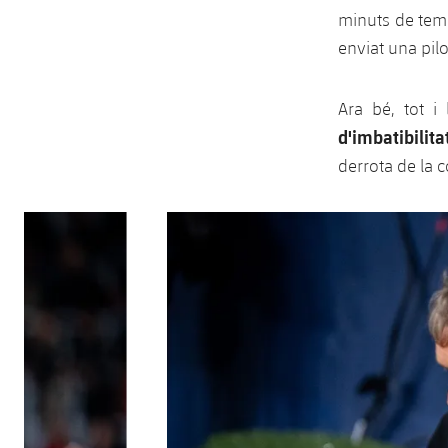
minuts de tem
enviat una pilo
Ara bé, tot i
d'imbatibilita
derrota de la 
Anterior
label.aria.chevronleft