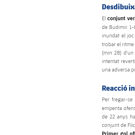
Desdibuix
conjunt ve
El
de Budimir. 1-
inundat el joc
trobar el ritm
(min 28) d'un
intentat rever
una adversa p
Reacció i
Per fregar-se
empenta ofens
de 22 anys ha 
conjunt de Fli
Primer gol of