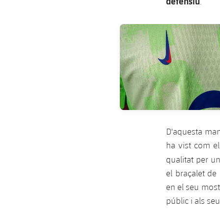
defensiu
.
FC Barcelona club badge
D'aquesta mane
ha vist com e
qualitat per u
el braçalet de 
en el seu mostr
públic i als s