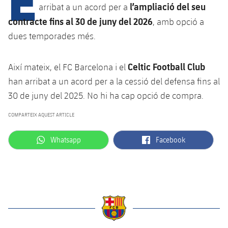
Calendari
Campus Estiu
Base
l’ampliació del seu
arribat a un acord per a
SUB13
contracte fins al 30 de juny del 2026
, amb opció a
SUB13 B
Entrades
Barça Atlètic
plusicon
més
dues temporades més.
PLUSICON
MÉS
SUB12
SUB12 C
Gameday Shows
Junior
Primer Equip
Instal·lacions
plusicon
més
Celtic Football Club
Així mateix, el FC Barcelona i el
SUB11 A
SUB11 C
Resultats
han arribat a un acord per a la cessió del defensa fins al
Cadet A
Actualitat
Barça Atlètic
Spotify Camp Nou
plusicon
més
30 de juny del 2025. No hi ha cap opció de compra.
SUB11 B
Classificacions
Cadet B
Calendari
Actualitat
Palau Blaugrana
Base
COMPARTEIX AQUEST ARTICLE
plusicon
més
SUB10 A
Jugadors
Infantil A
Entrades
Calendari
label.aria.whatsapp
label.aria.facebook
Whatsapp
Facebook
Estadi Johan Cruyff
Actualitat
SUB10 B
PLUSICON
MÉS
Fotos
Infantil B
Resultats
Resultats
Juvenil
Barça Cafe
Primer equip
SUB9 A
plusicon
més
plusicon
més
Història
Mini
Classificació
Classificació
Cadet A
Ciutat Esportiva
Actualitat
SUB9 B
Barça Atlètic
plusicon
més
Serveis
Palmarès
plusicon
més
Jugadors
Jugadors
Cadet B
Calendari
SUB8 A
La Masia
Actualitat
label.aria.barcelona
Base