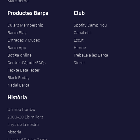
Marc Bernal
Productes Barça
Club
Culers Membership
Spotify Camp Nou
Barça Play
Canal ètic
Entradas y Museo
Escut
Barça App
Himne
Botiga online
Treballa a les Barça
Centre d’Ajuda/FAQs
Stores
Fes-te Beta Tester
Black Friday
Nadal Barça
Història
Un nou horitzó
2008-20 Els millors
anys de la nostra
història
L'era del Dream Team