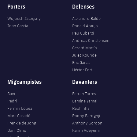
Porters
Defenses
Wojciech Szczęsny
Alejandro Balde
Joan Garcia
Ronald Araujo
Pau Cubarsí
Andreas Christensen
Gerard Martín
Jules Kounde
Eric García
Héctor Fort
Migcampistes
Davanters
Gavi
Ferran Torres
Pedri
Lamine Yamal
Fermín López
Raphinha
Marc Casadó
Roony Bardghji
Frenkie de Jong
Anthony Gordon
Dani Olmo
Karim Adeyemi