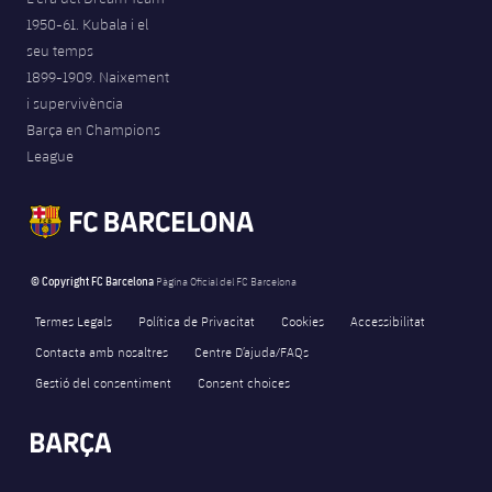
1950-61. Kubala i el
seu temps
1899-1909. Naixement
i supervivència
Barça en Champions
League
© Copyright FC Barcelona
Pàgina Oficial del FC Barcelona
Termes Legals
Política de Privacitat
Cookies
Accessibilitat
Contacta amb nosaltres
Centre D’ajuda/FAQs
Gestió del consentiment
Consent choices
FORÇA BARÇA
2,712
label.aria.fire
Força Barça
label.aria.forcabarca