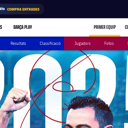
its
COMPRA ENTRADES
RS
BARÇA PLAY
PRIMER EQUIP
C
LABEL.ARIA.C
Resultats
Classificació
Jugadors
Fotos