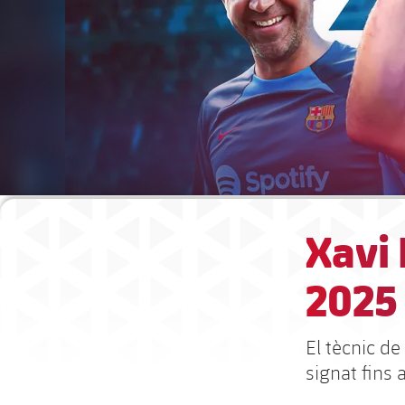
Xavi 
2025
El tècnic de
signat fins