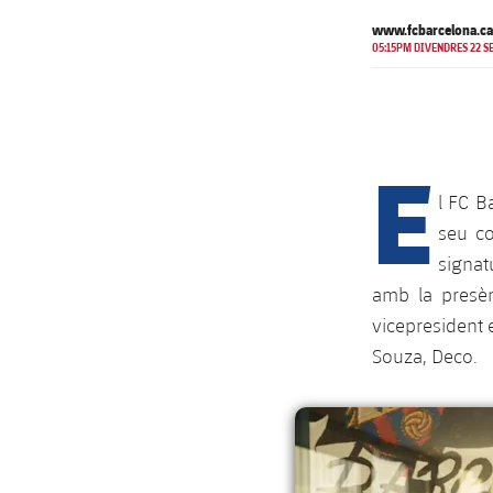
www.fcbarcelona.ca
05:15PM DIVENDRES 22 SE
E
l FC B
seu co
signat
amb la presèn
vicepresident 
Souza, Deco.