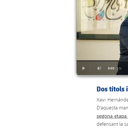
Dos títols 
Xavi Hernánde
D'aquesta mane
segona etapa 
defensant la sa