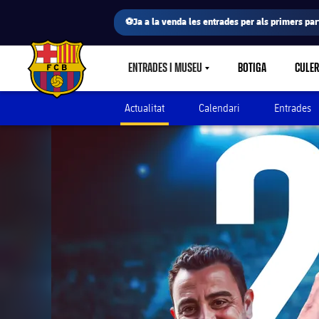
⚽Ja a la venda les entrades per als primers part
ENTRADES I MUSEU
BOTIGA
CULE
LABEL.SHARE.CARETDOWN
FC Barcelona club badge
Actualitat
Calendari
Entrades