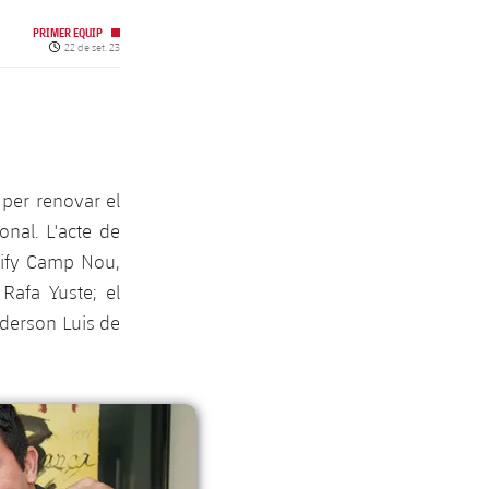
PRIMER EQUIP
Data de publicació
22 de set. 23
 per renovar el
nal. L'acte de
otify Camp Nou,
Rafa Yuste; el
nderson Luis de