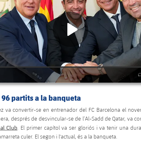
i 96 partits a la banqueta
z va convertir-se en entrenador del FC Barcelona el nove
ra, després de desvincular-se de l’Al-Sadd de Qatar, va c
al Club
. El primer capítol va ser gloriós i va tenir una du
marreta culer. El segon i l'actual, és a la banqueta.