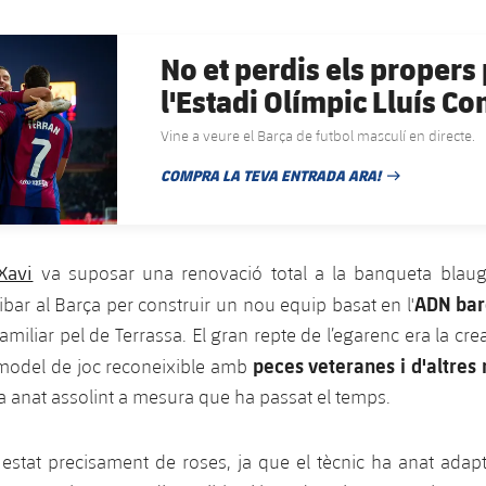
No et perdis els propers 
l'Estadi Olímpic Lluís 
Vine a veure el Barça de futbol masculí en directe.
COMPRA LA TEVA ENTRADA ARA!
DATA DE PUBLICACIÓ
Xavi
va suposar una renovació total a la banqueta blaugr
ADN bar
ibar al Barça per construir un nou equip basat en l'
familiar pel de Terrassa. El gran repte de l’egarenc era la cr
peces veteranes i d'altres 
model de joc reconeixible amb
a anat assolint a mesura que ha passat el temps.
estat precisament de roses, ja que el tècnic ha anat adapta