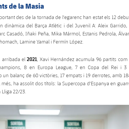
ts de la Masia
mportant des de la tornada de l'egarenc han estat els 12 deb
n dinàmica del Barça Atlètic i del Juvenil A: Aleix Garrido,
rc Casadó, Iñaki Peña, Mika Mármol, Estanis Pedrola, Álva
Akhomach, Lamine Yamal i Fermín López.
2021
 arribada el
, Xavi Hernández acumula 96 partits com 
Champions, 8 en Europa League, 7 en Copa del Rei i 3
un balanç de 60 victòries, 17 empats i 19 derrotes, amb 184
A més, ha assolit dos títols: la Supercopa d'Espanya en guan
la Lliga 22/23.