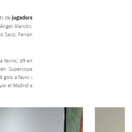
jugadors
uts de
 Ángel Alarcón,
ro Sanz, Ferran
a tècnic, 69 en
 en Supercopa
 gols a favor i
yar el Madrid a
Següent
label.aria.chevron