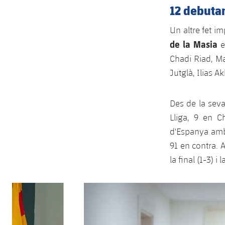
12 debutan
Un altre fet i
de la Masia
e
Chadi Riad, Ma
Jutglà, Ilias 
Des de la seva
Lliga, 9 en 
d'Espanya amb 
91 en contra. 
la final (1-3) i 
Anterior
label.aria.chevronleft