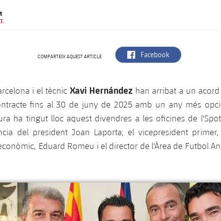
t
T.
label.aria.facebook
Facebook
COMPARTEIX AQUEST ARTICLE
Xavi Hernández
arcelona i el tècnic
han arribat a un acord
ntracte fins al 30 de juny de 2025 amb un any més opcio
ura ha tingut lloc aquest divendres a les oficines de l'Sp
cia del president Joan Laporta; el vicepresident primer, 
econòmic, Eduard Romeu i el director de l'Àrea de Futbol A