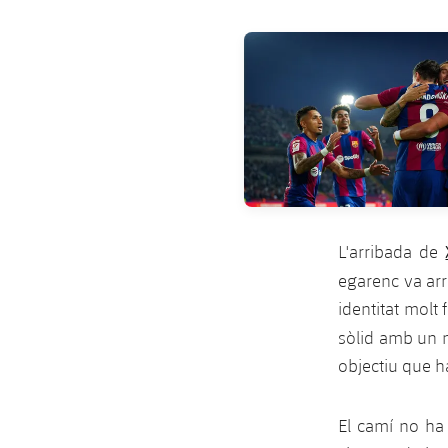
FC Barcelona club badge
L'arribada de
egarenc va arr
identitat molt 
sòlid amb un 
objectiu que h
El camí no ha 