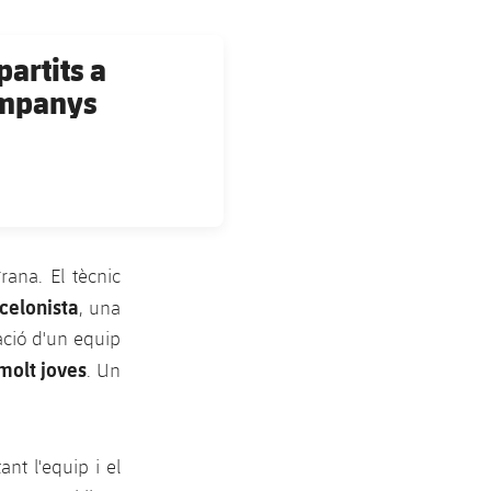
partits a
Companys
ana. El tècnic
celonista
, una
eació d'un equip
molt joves
. Un
nt l'equip i el