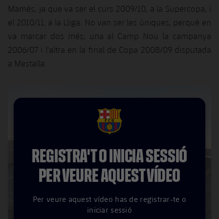
Mamés, ja que va ser el curs 2009/10, a la Supercopa, i
el 2010/11, a la Lliga. No van ser les úniques, perquè en
va marcar dos més; una al Camp Nou la campanya
2006/07 i l'altra en la final de Copa 2008/09 disputada
a Mestalla.
FCB Barcelona badge
REGISTRA'T O INICIA SESSIÓ
PER VEURE AQUEST VÍDEO
Per veure aquest vídeo has de registrar-te o
iniciar sessió