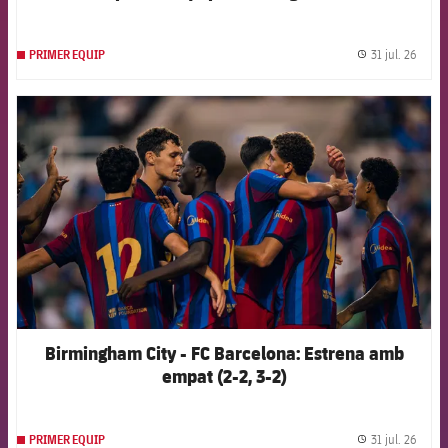
31 jul. 26
PRIMER EQUIP
label.
FCB Barcelona badge
Birmingham City - FC Barcelona: Estrena amb
empat (2-2, 3-2)
31 jul. 26
PRIMER EQUIP
label.