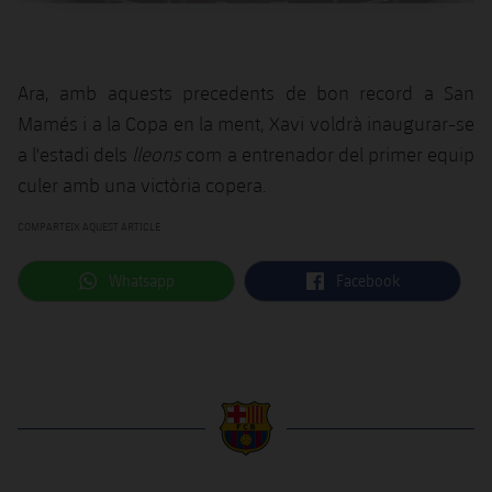
Ara, amb aquests precedents de bon record a San
Mamés i a la Copa en la ment, Xavi voldrà inaugurar-se
a l'estadi dels
lleons
com a entrenador del primer equip
culer amb una victòria copera.
COMPARTEIX AQUEST ARTICLE
label.aria.whatsapp
label.aria.facebook
Whatsapp
Facebook
label.aria.barcelona