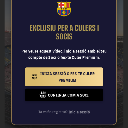
FCB Barcelona badge
EXCLUSIU PER A CULERS I
SOCIS
Per veure aquest vídeo, inicia sessió amb el teu
compte de Soci o fes-te Culer Premium.
INICIA SESSIÓ O FES-TE CULER
BARCELONA BADGE GOLD
PREMIUM
CONTINUA COM A SOCI
FC BARCELONA CLUB BADGE
Ja estàs registrat?
Inicia sessió