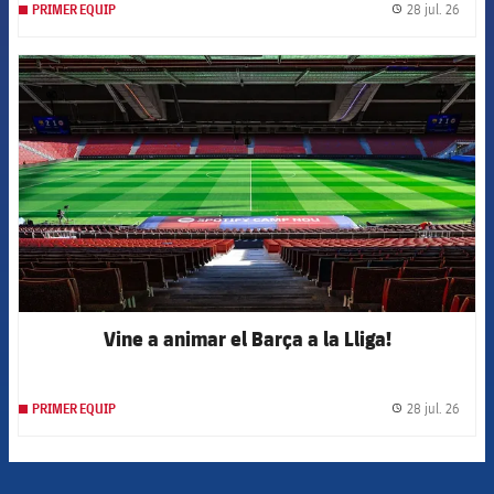
28 jul. 26
PRIMER EQUIP
label.
FCB Barcelona badge
Vine a animar el Barça a la Lliga!
28 jul. 26
PRIMER EQUIP
label.