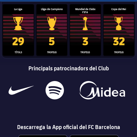
La Liga
Lliga de Campions
Mundial de Clubs
Copa del Rei
FIFA
Trofeu de la Liga
Trofeu de la Lliga de Campions
Trofeu del Mundial de Clubs
Copa del 
29
5
3
32
TÍTOLS
TROFEUS
TROFEUS
TROFEUS
Principals patrocinadors del Club
Descarrega la App oficial del FC Barcelona