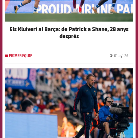
Els Kluivert al Barça: de Patrick a Shane, 28 anys
després
01 ag. 26
PRIMER EQUIP
label.
FCB Barcelona badge