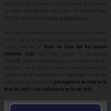
Pep Guardiola superar els vuitens de final. Precisament
la ronda que afronten els culers en aquesta Copa
matx és a partit únic
2020/21; això sí, aquest
.
Però Xavi té experiència satisfactòria contra els bilbaïns
al tot o res. L'exmigcampista blaugrana va vèncer totes
finals de Copa del Rei davant
i cada unes de les
l'Athletic Club
. Tres títols copers, la temporada
2008/09, 2011/12 i 2014/15, que van engrandir el seu
palmarès. I en les quals va deixar la seva empremta; no
només amb el sensacional joc desplegat al mig del
gol magistral de falta en la
camp, sinó també amb un
final del 2009 i una assistència en la del 2012
.