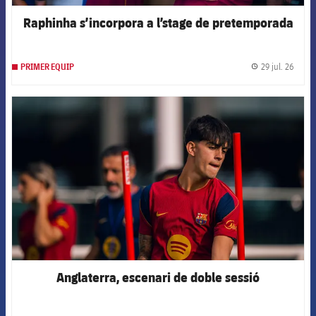
Raphinha s’incorpora a l’stage de pretemporada
29 jul. 26
PRIMER EQUIP
label.
FCB Barcelona badge
Anglaterra, escenari de doble sessió