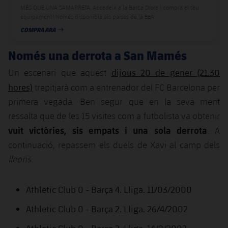
plusicon
més
Serveis Mèdics
MÉS QUE UNA SAMARRETA. Accedeix a la Barça Store i compra el teu
Acreditacions
Fotos
Fotos
Infantil A
equipament! Només disponible als països de la EEA.
Entrades
SUB8 B
Calendari
Campus Verano
Actualitat
COMPRA ARA
Accessibilitat
DATA DE PUBLICACIÓ
Història
Instal·lacions
Infantil B
Resultats
Resultats
Juvenil
Només una derrota a San Mamés
PLUSICON
MÉS
Palmarès
Classificació
dijous 20 de gener (21.30
Un escenari que aquest
Jugadors
Cadet
Primer equip
plusicon
més
hores)
trepitjarà com a entrenador del FC Barcelona per
Jugadors
Classificació
primera vegada. Ben segur que en la seva ment
Infantil
Actualitat
Barça Atlètic
plusicon
més
ressalta que de les 15 visites com a futbolista va obtenir
Fotos
Aleví
vuit victòries, sis empats i una sola derrota
. A
Calendari
Actualitat
Base
plusicon
més
continuació, repassem els duels de Xavi al camp dels
Palmarès
Entrades
lleons
.
Calendari
Campus Estiu
Actualitat
Història
Resultats
Resultats
Athletic Club 0 - Barça 4. Lliga. 11/03/2000
Barça C
PLUSICON
MÉS
Athletic Club 0 - Barça 2. Lliga. 26/4/2002
Classificació
Jugadors
Junior
Informació general
plusicon
més
Athletic Club 0 - Barça 2. Lliga. 14/9/2002