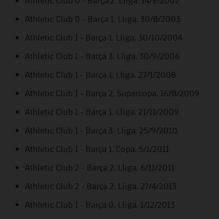
Jugadors
Classificació
Juvenil
Notícies
Atletisme
Athletic Club 0 - Barça 1. Lliga. 30/8/2003
plusicon
més
Fotos
Infantil
Athletic Club 1 - Barça 1. Lliga. 30/10/2004
Actualitat
Bàsquet en cadira de rodes
plusicon
més
Història
Athletic Club 1 - Barça 3. Lliga. 30/9/2006
Aleví
Masculí
Actualitat
Hockey gel
Athletic Club 1 - Barça 1. Lliga. 27/1/2008
plusicon
més
Palmarès
Femení
Athletic Club 1 - Barça 2. Supercopa. 16/8/2009
Jugadors
Actualitat
Hoquei herba
plusicon
més
Athletic Club 1 - Barça 1. Lliga. 21/11/2009
Agenda
Calendari
Jugadors
Notícies
Patinatge artístic
Athletic Club 1 - Barça 3. Lliga. 25/9/2010
plusicon
més
Resultats
Calendari
Athletic Club 1 - Barça 1. Copa. 5/1/2011
Hockey Herba Masculí
Escola de Patinatge
Actualitat
Athletic Club 2 - Barça 2. Lliga. 6/11/2011
Classificació
Resultats
Hockey Herba Femení
Plantilla
Rugby
plusicon
més
Athletic Club 2 - Barça 2. Lliga. 27/4/2013
Classificació
Agenda
Athletic Club 1 - Barça 0. Lliga. 1/12/2013
Actualitat
Voleibol
plusicon
més