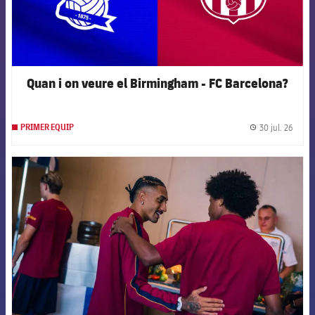
Quan i on veure el Birmingham - FC Barcelona?
30 jul. 26
PRIMER EQUIP
label.
FCB Barcelona badge