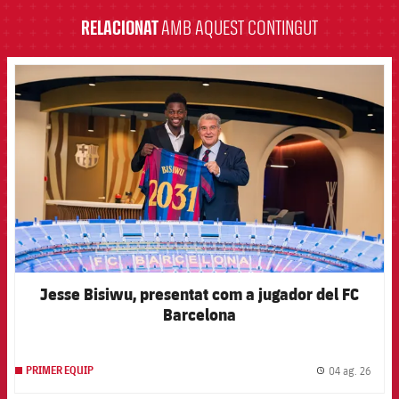
RELACIONAT
AMB AQUEST CONTINGUT
FCB Barcelona badge
Jesse Bisiwu, presentat com a jugador del FC
Barcelona
04 ag. 26
PRIMER EQUIP
label.