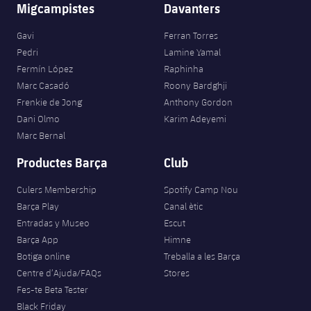
Migcampistes
Davanters
Gavi
Ferran Torres
Pedri
Lamine Yamal
Fermín López
Raphinha
Marc Casadó
Roony Bardghji
Frenkie de Jong
Anthony Gordon
Dani Olmo
Karim Adeyemi
Marc Bernal
Productes Barça
Club
Culers Membership
Spotify Camp Nou
Barça Play
Canal ètic
Entradas y Museo
Escut
Barça App
Himne
Botiga online
Treballa a les Barça
Centre d’Ajuda/FAQs
Stores
Fes-te Beta Tester
Black Friday