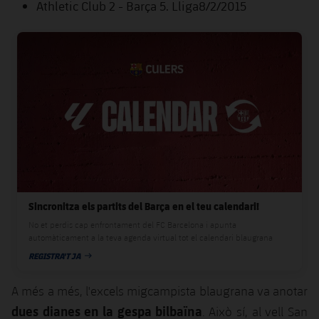
Athletic Club 2 - Barça 5. Lliga8/2/2015
Jugadors
Notícies
Apunta't a les amateurs
plusicon
més
FC Barcelona club badge
Calendari
Voleibol masculí
Apunta't a les amateurs
PLUSICON
MÉS
Resultats
Voleibol femení
Carnet de l'Esportista Amateur
League of Legends
Classificació
VALORANT Rising
Fotos
VALORANT Game Changers
eFootball
Sincronitza els partits del Barça en el teu calendari!
No et perdis cap enfrontament del FC Barcelona i apunta
automàticament a la teva agenda virtual tot el calendari blaugrana
REGISTRA'T JA
DATA DE PUBLICACIÓ
A més a més, l'excels migcampista blaugrana va anotar
dues dianes en la gespa bilbaïna
. Això sí, al vell San