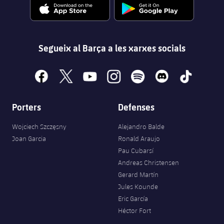
Segueix al Barça a les xarxes socials
facebook
x
youtube
instagram
spotify
discord
tiktok
Porters
Defenses
Wojciech Szczęsny
Alejandro Balde
Joan Garcia
Ronald Araujo
Pau Cubarsí
Andreas Christensen
Gerard Martín
Jules Kounde
Eric García
Héctor Fort