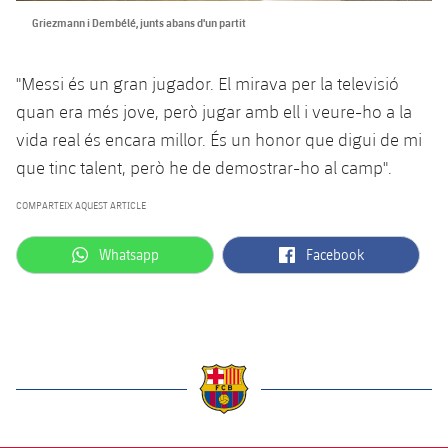
Griezmann i Dembélé, junts abans d'un partit
"Messi és un gran jugador. El mirava per la televisió
quan era més jove, però jugar amb ell i veure-ho a la
vida real és encara millor. És un honor que digui de mi
que tinc talent, però he de demostrar-ho al camp".
COMPARTEIX AQUEST ARTICLE
label.aria.whatsapp
label.aria.facebook
Whatsapp
Facebook
label.aria.barcelona