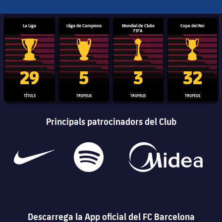
La Liga
Lliga de Campions
Mundial de Clubs
Copa del Rei
FIFA
Trofeu de la Liga
Trofeu de la Lliga de Campions
Trofeu del Mundial de Clubs
Copa del 
29
5
3
32
TÍTOLS
TROFEUS
TROFEUS
TROFEUS
Principals patrocinadors del Club
Descarrega la App oficial del FC Barcelona