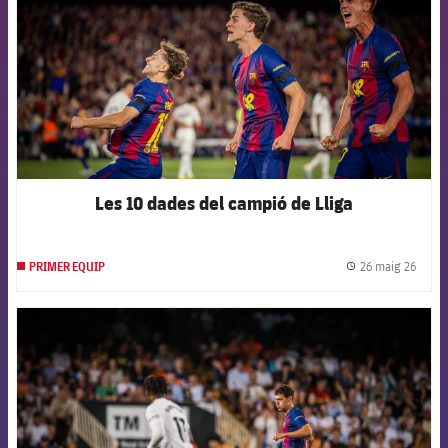
Les 10 dades del campió de Lliga
26 maig 26
PRIMER EQUIP
label.
FCB Barcelona badge