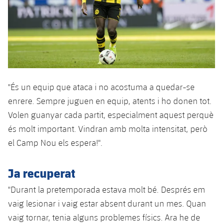
Jugadors
Notícies
Apunta't a les amateurs
plusicon
més
Calendari
Voleibol masculí
Apunta't a les amateurs
PLUSICON
MÉS
Resultats
Voleibol femení
Carnet de l'Esportista Amateur
League of Legends
Classificació
"És un equip que ataca i no acostuma a quedar-se
VALORANT Rising
enrere. Sempre juguen en equip, atents i ho donen tot.
Fotos
Volen guanyar cada partit, especialment aquest perquè
VALORANT Game Changers
és molt important. Vindran amb molta intensitat, però
eFootball
el Camp Nou els espera!".
Ja recuperat
"Durant la pretemporada estava molt bé. Després em
vaig lesionar i vaig estar absent durant un mes. Quan
vaig tornar, tenia alguns problemes físics. Ara he de