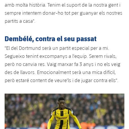
Jugadors
amb molta història. Tenim el suport de la nostra gent i
Classificació
Juvenil
Notícies
Atletisme
plusicon
més
sempre intentem donar-ho tot per guanyar els nostres
Fotos
partits a casa".
Infantil
Actualitat
Bàsquet en cadira de rodes
plusicon
més
Història
Aleví
Dembélé, contra el seu passat
Masculí
Actualitat
Hockey gel
plusicon
més
Palmarès
"El del Dortmund serà un partit especial per a mi.
Femení
Jugadors
Segueixo tenint excompanys a l'equip. Serem rivals,
Actualitat
Hoquei herba
plusicon
més
però no canvia res. Vaig marxar fa 3 anys i no els veig
Agenda
Calendari
Jugadors
des de llavors. Emocionalment serà una mica difícil,
Notícies
Patinatge artístic
plusicon
més
però estaré content de veure'ls i de jugar contra ells".
Resultats
Calendari
Hockey Herba Masculí
Escola de Patinatge
Actualitat
Classificació
Resultats
Hockey Herba Femení
Plantilla
Rugby
plusicon
més
Classificació
Agenda
Actualitat
Voleibol
plusicon
més