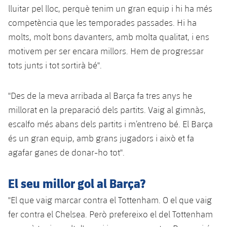
lluitar pel lloc, perquè tenim un gran equip i hi ha més
competència que les temporades passades. Hi ha
molts, molt bons davanters, amb molta qualitat, i ens
motivem per ser encara millors. Hem de progressar
tots junts i tot sortirà bé".
"Des de la meva arribada al Barça fa tres anys he
millorat en la preparació dels partits. Vaig al gimnàs,
escalfo més abans dels partits i m’entreno bé. El Barça
és un gran equip, amb grans jugadors i això et fa
agafar ganes de donar-ho tot".
El seu millor gol al Barça?
"El que vaig marcar contra el Tottenham. O el que vaig
fer contra el Chelsea. Però prefereixo el del Tottenham