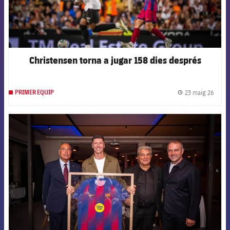
Christensen torna a jugar 158 dies després
23 maig 26
PRIMER EQUIP
label.
FCB Barcelona badge