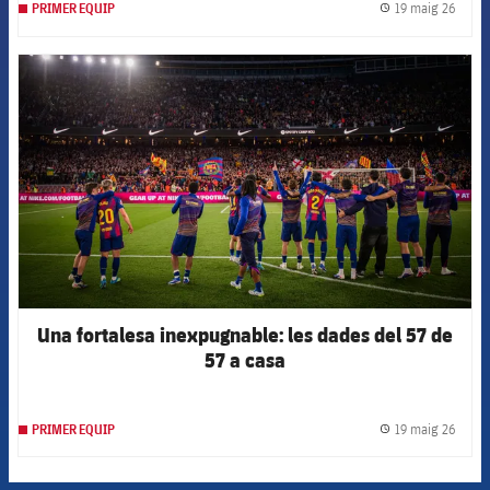
19 maig 26
PRIMER EQUIP
label.
FCB Barcelona badge
Una fortalesa inexpugnable: les dades del 57 de
57 a casa
19 maig 26
PRIMER EQUIP
label.