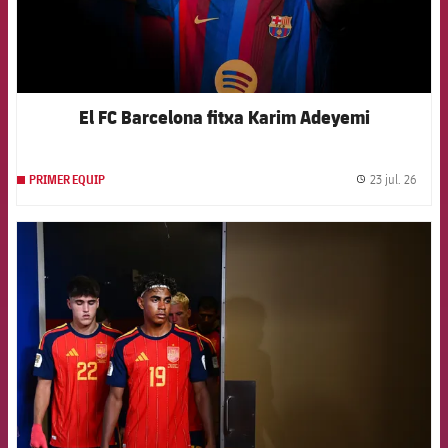
El FC Barcelona fitxa Karim Adeyemi
23 jul. 26
PRIMER EQUIP
label.
FCB Barcelona badge