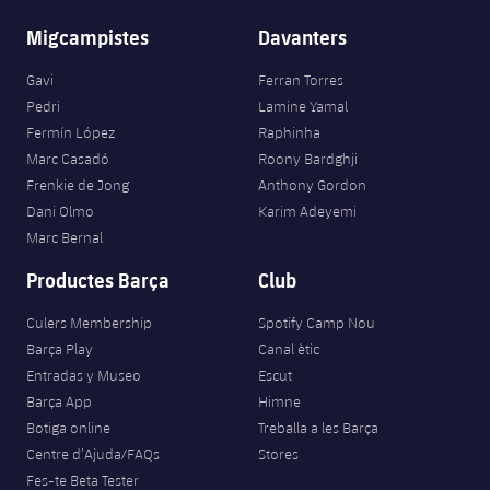
Migcampistes
Davanters
Gavi
Ferran Torres
Pedri
Lamine Yamal
Fermín López
Raphinha
Marc Casadó
Roony Bardghji
Frenkie de Jong
Anthony Gordon
Dani Olmo
Karim Adeyemi
Marc Bernal
Productes Barça
Club
Culers Membership
Spotify Camp Nou
Barça Play
Canal ètic
Entradas y Museo
Escut
Barça App
Himne
Botiga online
Treballa a les Barça
Centre d’Ajuda/FAQs
Stores
Fes-te Beta Tester