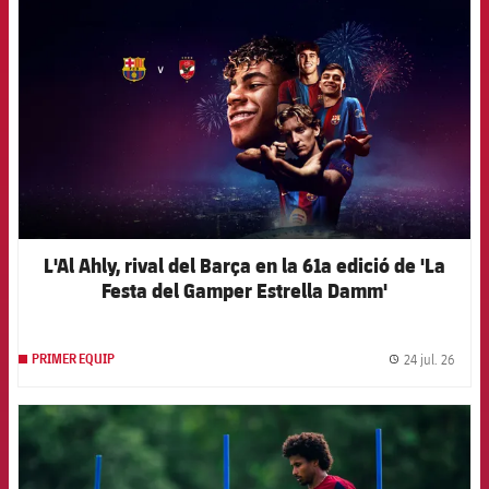
L'Al Ahly, rival del Barça en la 61a edició de 'La
Festa del Gamper Estrella Damm'
24 jul. 26
PRIMER EQUIP
label.
FCB Barcelona badge