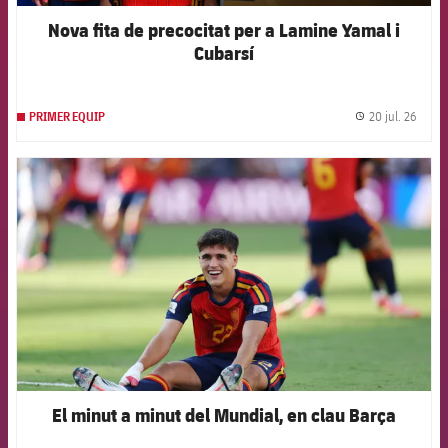
Nova fita de precocitat per a Lamine Yamal i
Cubarsí
20 jul. 26
PRIMER EQUIP
label.
FCB Barcelona badge
El minut a minut del Mundial, en clau Barça