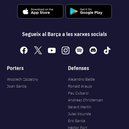
Segueix al Barça a les xarxes socials
facebook
x
youtube
instagram
spotify
discord
tiktok
Porters
Defenses
Wojciech Szczęsny
Alejandro Balde
Joan Garcia
Ronald Araujo
Pau Cubarsí
Andreas Christensen
Gerard Martín
Jules Kounde
Eric García
Héctor Fort