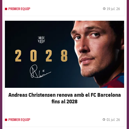
19 jul. 26
PRIMER EQUIP
label.
FCB Barcelona badge
Andreas Christensen renova amb el FC Barcelona
fins al 2028
01 jul. 26
PRIMER EQUIP
label.