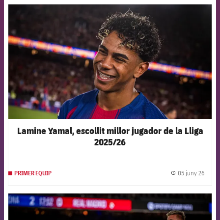
FCB Barcelona badge
Lamine Yamal, escollit millor jugador de la Lliga
2025/26
05 juny 26
PRIMER EQUIP
label.
FCB Barcelona badge