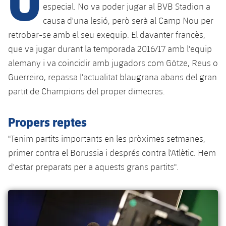
Calendari
Campus Estiu
Base
especial. No va poder jugar al BVB Stadion a
SUB13
causa d'una lesió, però serà al Camp Nou per
SUB13 B
Entrades
Barça Atlètic
plusicon
més
retrobar-se amb el seu exequip. El davanter francès,
PLUSICON
MÉS
SUB12
SUB12 C
que va jugar durant la temporada 2016/17 amb l'equip
Gameday Shows
Junior
Primer Equip
Instal·lacions
plusicon
més
alemany i va coincidir amb jugadors com Götze, Reus o
SUB11 A
SUB11 C
Guerreiro, repassa l'actualitat blaugrana abans del gran
Resultats
Cadet A
Actualitat
Barça Atlètic
Spotify Camp Nou
plusicon
més
partit de Champions del proper dimecres.
SUB11 B
Classificacions
Cadet B
Calendari
Actualitat
Palau Blaugrana
Base
plusicon
més
Propers reptes
SUB10 A
Jugadors
Infantil A
Entrades
Calendari
"Tenim partits importants en les pròximes setmanes,
Estadi Johan Cruyff
Actualitat
SUB10 B
PLUSICON
MÉS
primer contra el Borussia i després contra l'Atlètic. Hem
Fotos
Infantil B
Resultats
Resultats
Juvenil
d'estar preparats per a aquests grans partits".
Barça Cafe
Primer equip
SUB9 A
plusicon
més
plusicon
més
Història
Mini
Classificació
Classificació
Cadet A
Ciutat Esportiva
Actualitat
SUB9 B
Barça Atlètic
plusicon
més
Serveis
Palmarès
plusicon
més
Jugadors
Jugadors
Cadet B
Calendari
SUB8 A
La Masia
Actualitat
Base