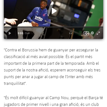
plusicon
més
Serveis Mèdics
Acreditacions
Fotos
Fotos
Infantil A
Entrades
SUB8 B
Calendari
Campus Verano
Actualitat
Accessibilitat
Història
Instal·lacions
Infantil B
Resultats
Resultats
Juvenil
PLUSICON
MÉS
Palmarès
Classificació
Jugadors
Cadet
Primer equip
plusicon
més
Jugadors
Classificació
Infantil
"Contra el Borussia hem de guanyar per assegurar la
Actualitat
Barça Atlètic
plusicon
més
classificació al més aviat possible. És el partit més
Fotos
Aleví
Calendari
important de la primera part de la temporada. Amb el
Actualitat
Base
plusicon
més
Palmarès
suport de la nostra afició, esperem aconseguir els tres
Entrades
Calendari
punts per anar a jugar al camp de l'Inter amb més
Campus Estiu
Actualitat
Història
tranquil·litat".
Resultats
Resultats
Barça C
PLUSICON
MÉS
"És molt difícil guanyar al Camp Nou, perquè el Barça té
Classificació
Jugadors
Junior
Informació general
plusicon
més
jugadors de primer nivell i una gran afició; és un club