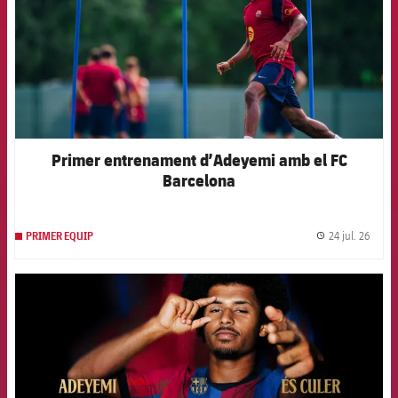
Primer entrenament d’Adeyemi amb el FC
Barcelona
24 jul. 26
PRIMER EQUIP
label.
FCB Barcelona badge