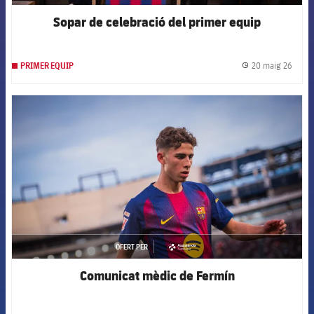
Sopar de celebració del primer equip
20 maig 26
PRIMER EQUIP
label.
FCB Barcelona badge
OFERT PER
asistencia
Comunicat mèdic de Fermín