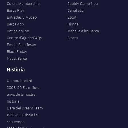
Culers Membership
Spotify Camp Nou
Barça Play
Canal ètic
Entradas y Museo
Escut
Barça App
Himne
Botiga online
Treballa a les Barça
Centre d’Ajuda/FAQs
Stores
Fes-te Beta Tester
Black Friday
Nadal Barça
Història
Un nou horitzó
2008-20 Els millors
anys de la nostra
història
L'era del Dream Team
1950-61. Kubala i el
seu temps