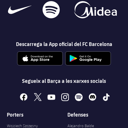
Descarrega la App oficial del FC Barcelona
Segueix al Barça a les xarxes socials
facebook
x
youtube
instagram
spotify
discord
tiktok
Porters
Defenses
Wojciech Szczęsny
Alejandro Balde