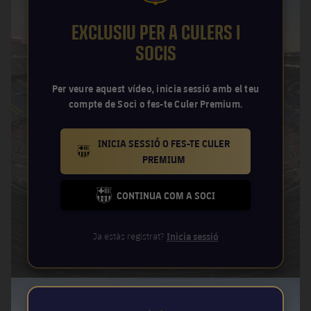
Jugadors
Notícies
Apunta't a les amateurs
plusicon
més
EXCLUSIU PER A CULERS I
Calendari
SOCIS
Voleibol masculí
Apunta't a les amateurs
PLUSICON
MÉS
Resultats
Voleibol femení
Per veure aquest vídeo, inicia sessió amb el teu
Carnet de l'Esportista Amateur
League of Legends
compte de Soci o fes-te Culer Premium.
Classificació
VALORANT Rising
INICIA SESSIÓ O FES-TE CULER
Fotos
BARCELONA BADGE GOLD
PREMIUM
VALORANT Game Changers
CONTINUA COM A SOCI
eFootball
FC BARCELONA CLUB BADGE
Ja estàs registrat?
Inicia sessió