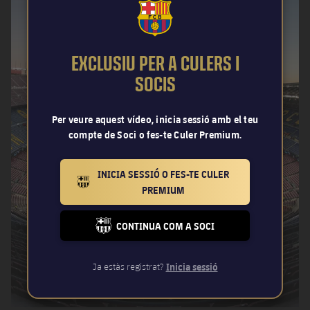
FCB Barcelona badge
EXCLUSIU PER A CULERS I
SOCIS
Per veure aquest vídeo, inicia sessió amb el teu
compte de Soci o fes-te Culer Premium.
INICIA SESSIÓ O FES-TE CULER
BARCELONA BADGE GOLD
PREMIUM
CONTINUA COM A SOCI
FC BARCELONA CLUB BADGE
Ja estàs registrat?
Inicia sessió