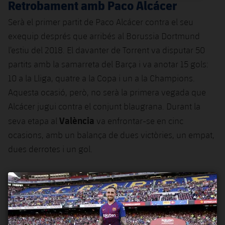
Retrobament amb Paco Alcácer
Serà el primer partit de Paco Alcácer contra el seu
exequip després que arribés al Borussia Dortmund
l’estiu del 2018. El davanter de Torrent va disputar 50
partits amb la samarreta del Barça i va anotar 15 gols:
10 a la Lliga, quatre a la Copa i un a la Champions.
Aquesta ocasió, però, no serà la primera vegada que
Alcácer jugui contra el conjunt blaugrana. Durant la
València
seva etapa al
va enfrontar-se en cinc
ocasions, amb un balança de dues victòries, un empat,
dues derrotes i un gol.