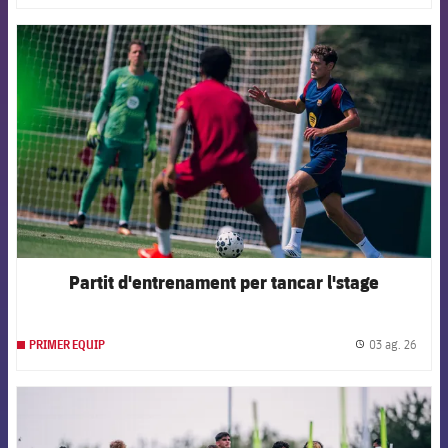
FCB Barcelona badge
Partit d'entrenament per tancar l'stage
03 ag. 26
PRIMER EQUIP
label.
FCB Barcelona badge