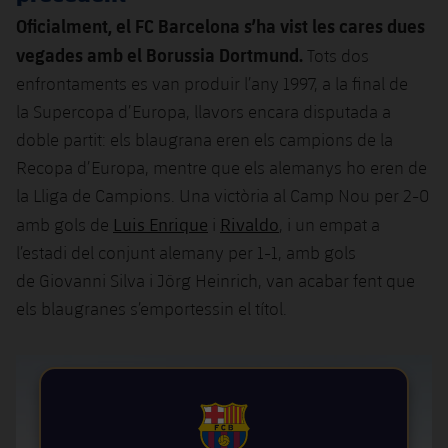
Jugadors
Classificació
Juvenil
Oficialment, el FC Barcelona s’ha vist les cares dues
Notícies
Atletisme
plusicon
més
vegades amb el Borussia Dortmund.
Tots dos
Fotos
Infantil
enfrontaments es van produir l’any 1997, a la final de
Actualitat
Bàsquet en cadira de rodes
plusicon
més
la Supercopa d’Europa, llavors encara disputada a
Història
Aleví
Masculí
doble partit: els blaugrana eren els campions de la
Actualitat
Hockey gel
plusicon
més
Palmarès
Recopa d’Europa, mentre que els alemanys ho eren de
Femení
Jugadors
la Lliga de Campions. Una victòria al Camp Nou per 2-0
Actualitat
Hoquei herba
plusicon
més
Luis Enrique
Rivaldo
amb gols de
i
, i un empat a
Agenda
Calendari
Jugadors
l’estadi del conjunt alemany per 1-1, amb gols
Notícies
Patinatge artístic
plusicon
més
de Giovanni Silva i Jörg Heinrich, van acabar fent que
Resultats
Calendari
Hockey Herba Masculí
els blaugranes s’emportessin el títol.
Escola de Patinatge
Actualitat
Classificació
Resultats
Hockey Herba Femení
Plantilla
Rugby
plusicon
més
Classificació
Agenda
Actualitat
Voleibol
plusicon
més
FCB Barcelona badge