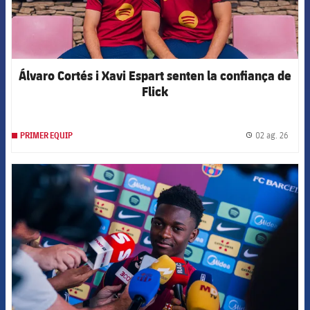
Álvaro Cortés i Xavi Espart senten la confiança de
Flick
02 ag. 26
PRIMER EQUIP
label.
FCB Barcelona badge