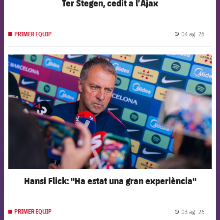
Ter Stegen, cedit a l’Ajax
04 ag. 26
PRIMER EQUIP
label.
FCB Barcelona badge
Hansi Flick: "Ha estat una gran experiència"
03 ag. 26
PRIMER EQUIP
label.