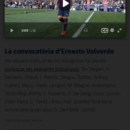
La convocatòria d’Ernesto Valverde
Per aquest matx, el tècnic blaugrana ha decidit
convocar els següents futbolistes
: Ter Stegen, N.
Semedo, Piqué, I. Rakitic, Sergio, Todibo, Arthur,
Suárez, Messi, Neto, Lenglet, M. Wague, Griezmann,
Jordi Alba, Aleñá, S. Roberto, F. De Jong, Vidal, Junior,
Iñaki Peña, C. Pérez i Ansu Fati. Queden fora de la
convocatòria per lesió O. Dembélé i Umtiti.
COMPARTEIX AQUEST ARTICLE