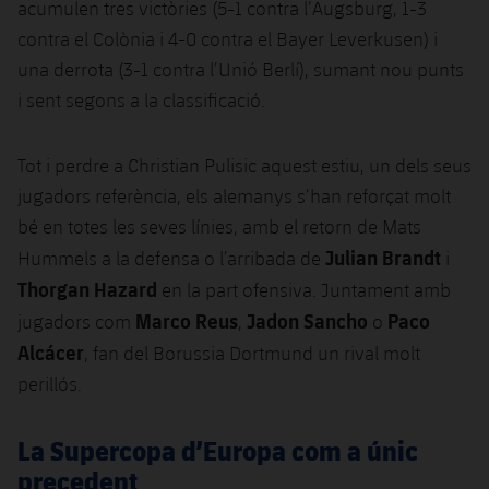
plusicon
més
acumulen tres victòries (5-1 contra l’Augsburg, 1-3
Serveis Mèdics
Acreditacions
Fotos
Fotos
Infantil A
contra el Colònia i 4-0 contra el Bayer Leverkusen) i
Entrades
SUB8 B
Calendari
Campus Verano
Actualitat
una derrota (3-1 contra l’Unió Berlí), sumant nou punts
Accessibilitat
Història
Instal·lacions
Infantil B
Resultats
i sent segons a la classificació.
Resultats
Juvenil
PLUSICON
MÉS
Palmarès
Classificació
Jugadors
Tot i perdre a Christian Pulisic aquest estiu, un dels seus
Cadet
Primer equip
plusicon
més
jugadors referència, els alemanys s’han reforçat molt
Jugadors
Classificació
Infantil
bé en totes les seves línies, amb el retorn de Mats
Actualitat
Barça Atlètic
plusicon
més
Julian Brandt
Hummels a la defensa o l’arribada de
i
Fotos
Aleví
Calendari
Thorgan Hazard
en la part ofensiva. Juntament amb
Actualitat
Base
plusicon
més
Palmarès
Marco Reus
Jadon Sancho
Paco
jugadors com
,
o
Entrades
Calendari
Alcácer
Campus Estiu
Actualitat
, fan del Borussia Dortmund un rival molt
Història
perillós.
Resultats
Resultats
Barça C
PLUSICON
MÉS
La Supercopa d’Europa com a únic
Classificació
Jugadors
Junior
Informació general
precedent
plusicon
més