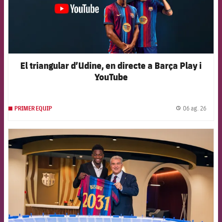
El triangular d’Udine, en directe a Barça Play i
YouTube
06 ag. 26
PRIMER EQUIP
label.
FCB Barcelona badge