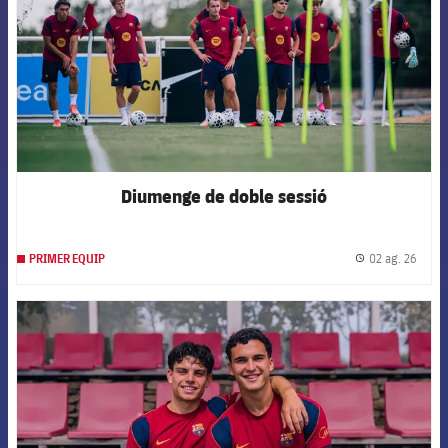
Diumenge de doble sessió
02 ag. 26
PRIMER EQUIP
label.
FCB Barcelona badge