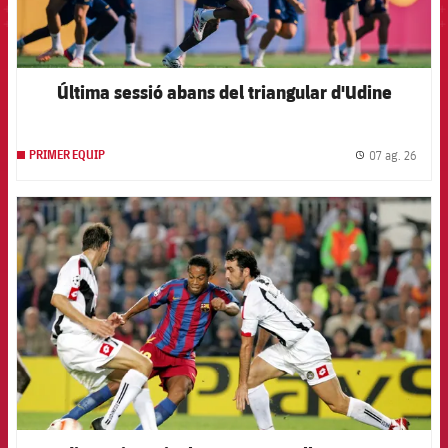
Última sessió abans del triangular d'Udine
07 ag. 26
PRIMER EQUIP
label.
FCB Barcelona badge