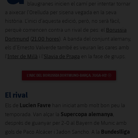
Calendari
Campus Estiu
Base
blaugranes inicien el camí per intentar tornar
a aixecar l’Orelluda per sisena vegada en la seva
SUB13
SUB13 B
Entrades
Barça Atlètic
plusicon
més
història. L’inici d’aquesta edició, però, no serà fàcil,
PLUSICON
MÉS
SUB12
Borussia
SUB12 C
perquè comencen contra un rival de pes: el
Gameday Shows
Junior
Primer Equip
Instal·lacions
plusicon
més
Dortmund
21.00 hores
(
). A banda del conjunt alemany,
SUB11 A
SUB11 C
els d’Ernesto Valverde també es veuran les cares amb
Resultats
Cadet A
Actualitat
Barça Atlètic
Spotify Camp Nou
plusicon
més
Inter de Milà
Slavia de Praga
l’
i l’
en la fase de grups.
SUB11 B
Classificacions
Cadet B
Calendari
Actualitat
Palau Blaugrana
Base
plusicon
més
SUB10 A
L'ABC DEL BORUSSIA DORTMUND-BARÇA. JUGA-HI!
ENLLAÇ EXTERN
Jugadors
Infantil A
Entrades
Calendari
Estadi Johan Cruyff
Actualitat
SUB10 B
PLUSICON
MÉS
El rival
Fotos
Infantil B
Resultats
Resultats
Juvenil
Barça Cafe
Primer equip
Lucien Favre
SUB9 A
Els de
han iniciat amb molt bon peu la
plusicon
més
plusicon
més
Història
Mini
Classificació
Supercopa alemanya
temporada. Van alçar la
,
Classificació
Cadet A
Ciutat Esportiva
Actualitat
SUB9 B
Barça Atlètic
després de guanyar per 2-0 al Bayern de Munic amb
plusicon
més
Serveis
Palmarès
plusicon
més
Jugadors
Jugadors
Bundeslliga
gols de Paco Alcácer i Jadon Sancho. A la
Cadet B
Calendari
SUB8 A
La Masia
Actualitat
Base