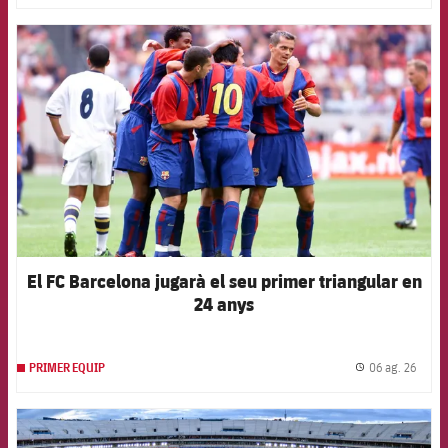
FCB Barcelona badge
El FC Barcelona jugarà el seu primer triangular en
24 anys
06 ag. 26
PRIMER EQUIP
label.
FCB Barcelona badge