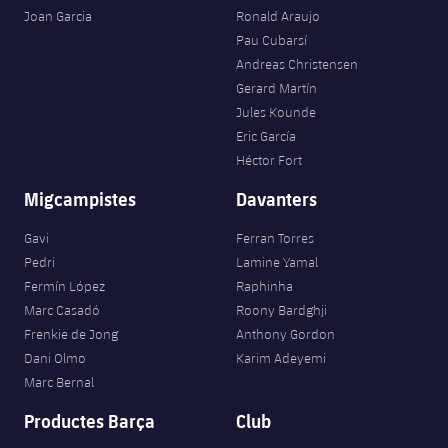
Joan Garcia
Ronald Araujo
Pau Cubarsí
Andreas Christensen
Gerard Martín
Jules Kounde
Eric García
Héctor Fort
Migcampistes
Davanters
Gavi
Ferran Torres
Pedri
Lamine Yamal
Fermín López
Raphinha
Marc Casadó
Roony Bardghji
Frenkie de Jong
Anthony Gordon
Dani Olmo
Karim Adeyemi
Marc Bernal
Productes Barça
Club