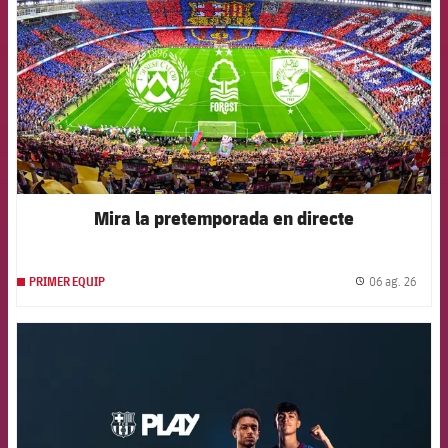
Mira la pretemporada en directe
06 ag. 26
PRIMER EQUIP
label.
FCB Barcelona badge