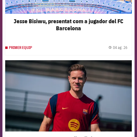
Jesse Bisiwu, presentat com a jugador del FC
Barcelona
04 ag. 26
PRIMER EQUIP
label.
FCB Barcelona badge