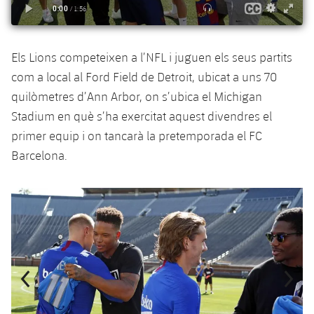
plusicon
més
Serveis Mèdics
Acreditacions
Fotos
Fotos
Infantil A
Entrades
SUB8 B
Calendari
Campus Verano
Actualitat
Accessibilitat
Història
Instal·lacions
Els Lions competeixen a l’NFL i juguen els seus partits
Infantil B
Resultats
Resultats
Juvenil
com a local al Ford Field de Detroit, ubicat a uns 70
PLUSICON
MÉS
Palmarès
quilòmetres d’Ann Arbor, on s’ubica el Michigan
Classificació
Jugadors
Cadet
Primer equip
plusicon
més
Stadium en què s’ha exercitat aquest divendres el
Jugadors
primer equip i on tancarà la pretemporada el FC
Classificació
Infantil
Actualitat
Barça Atlètic
plusicon
més
Barcelona.
Fotos
Aleví
Calendari
Actualitat
Base
plusicon
més
Anterior
label.aria.chevronleft
Següent
label.aria.
Palmarès
Entrades
Calendari
Campus Estiu
Actualitat
Història
Resultats
Resultats
Barça C
PLUSICON
MÉS
Classificació
Jugadors
Junior
Informació general
plusicon
més