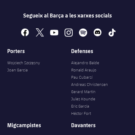
Segueix al Barça a les xarxes socials
facebook
x
youtube
instagram
spotify
discord
tiktok
Porters
Defenses
Wojciech Szczęsny
Alejandro Balde
Joan Garcia
Ronald Araujo
Pau Cubarsí
Andreas Christensen
Gerard Martín
Jules Kounde
Eric García
Héctor Fort
Migcampistes
Davanters