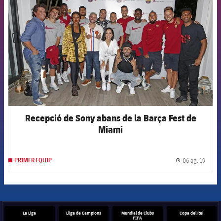
Recepció de Sony abans de la Barça Fest de
Miami
06 ag. 19
PRIMER EQUIP
label.
La Liga
Lliga de Campions
Mundial de Clubs
Copa del Rei
FIFA