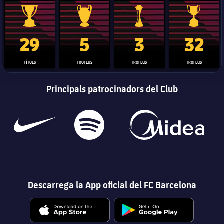
Trofeu de la Liga
Trofeu de la Lliga de Campions
Trofeu del Mundial de Clubs
Copa del 
29
5
3
32
TÍTOLS
TROFEUS
TROFEUS
TROFEUS
Principals patrocinadors del Club
Descarrega la App oficial del FC Barcelona