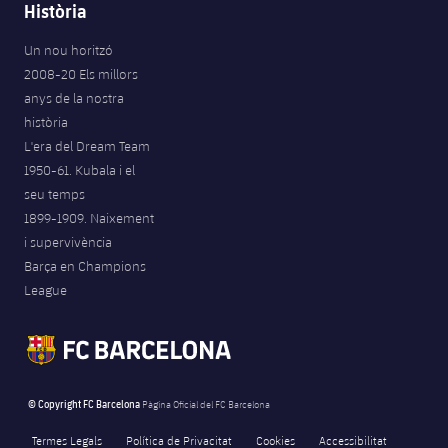
Història
Un nou horitzó
2008-20 Els millors
anys de la nostra
història
L'era del Dream Team
1950-61. Kubala i el
seu temps
1899-1909. Naixement
i supervivència
Barça en Champions
League
© Copyright FC Barcelona
Pàgina Oficial del FC Barcelona
Termes Legals
Política de Privacitat
Cookies
Accessibilitat