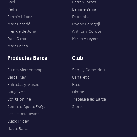
Gavi
Ferran Torres
Pedri
Lamine Yamal
Fermín López
Raphinha
Marc Casadó
Roony Bardghji
Frenkie de Jong
Anthony Gordon
Dani Olmo
Karim Adeyemi
Marc Bernal
Productes Barça
Club
Culers Membership
Spotify Camp Nou
Barça Play
Canal ètic
Entradas y Museo
Escut
Barça App
Himne
Botiga online
Treballa a les Barça
Centre d’Ajuda/FAQs
Stores
Fes-te Beta Tester
Black Friday
Nadal Barça