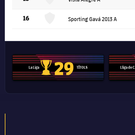
Sporting Gavá 2013 A
16
Sporting Gavá 2013 A
29
La Liga
TÍTOLS
Lliga de
Trofeu de la Liga