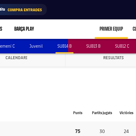
its
COMPRA ENTRADES
RS
BARÇA PLAY
PRIMER EQUIP
C
LABEL.ARIA.C
emení C
Juvenil
SUB14 B
SUB13 B
SUB12 C
CALENDARI
RESULTATS
LABEL.ARIA.CHEVRONRIGHT
LABEL.ARI
Primera Catalana Infantil S14 G.10 20
Punts
Partits jugats
Victòries
75
30
24