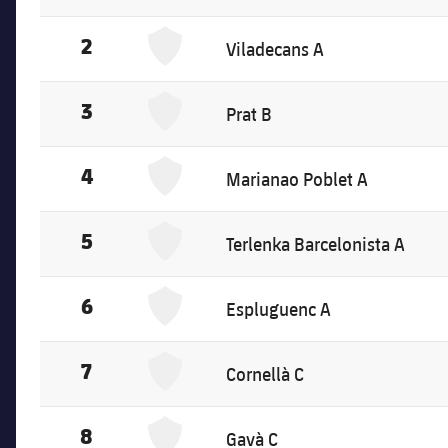
Viladecans A
2
Viladecans A
Prat B
3
Prat B
Marianao Poblet A
4
Marianao Poblet A
Terlenka Barcelonista A
5
Terlenka Barcelonista A
Espluguenc A
6
Espluguenc A
Cornellà C
7
Cornellà C
Gavà C
8
Gavà C