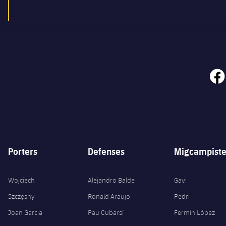
face
Porters
Defenses
Migcampiste
Wojciech
Alejandro Balde
Gavi
Szczęsny
Ronald Araujo
Pedri
Joan Garcia
Pau Cubarsí
Fermín López