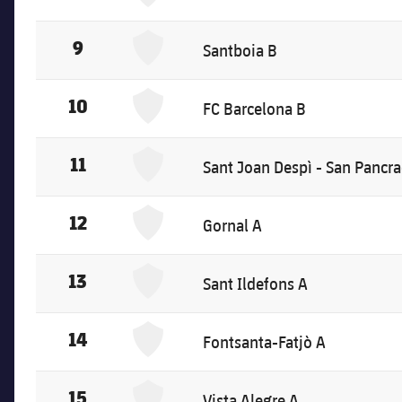
Santboia B
9
Santboia B
FC Barcelona B
10
FC Barcelona B
Sant Joan Despì - San Pancracio A
11
Sant Joan Despì - San Pancra
Gornal A
12
Gornal A
Sant Ildefons A
13
Sant Ildefons A
Fontsanta-Fatjò A
14
Fontsanta-Fatjò A
Vista Alegre A
15
Vista Alegre A