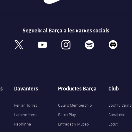
Segueix al Barça a les xarxes socials
book
x
youtube
instagram
spotify
discord
s
Davanters
Productes Barça
Club
Ferran Torres
Culers Membership
Spotify Camp
Lamine Yamal
Barça Play
Canal ètic
Raphinha
Entradas y Museo
Escut