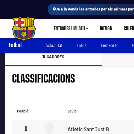
⚽Ja a la venda les entrades per als primers part
ENTRADES I MUSEU
BOTIGA
CULE
LABEL.SHARE.CARETDOWN
FC Barcelona club badge
Futbol
Actualitat
Fotos
Femení B
F
JUGADORES
LABEL.ARIA.CHEVRONRIGHT
CLASSIFICACIONS
Posició
Equip
Atletic Sant Just B
1
Atletic Sant Just B