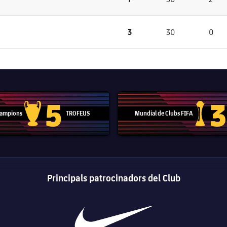
3
30
0
5
3
 Campions
TROFEUS
Mundial de Clubs FIFA
Trofeu de la Lliga de Campions
Trofeu del
Principals patrocinadors del Club