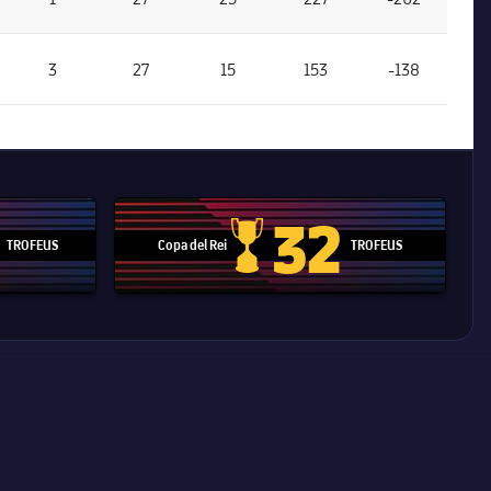
3
27
15
153
-138
32
TROFEUS
Copa del Rei
TROFEUS
 Mundial de Clubs
Copa del Rei