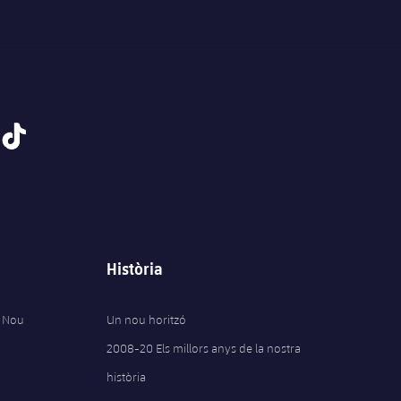
tiktok
Història
 Nou
Un nou horitzó
2008-20 Els millors anys de la nostra
història