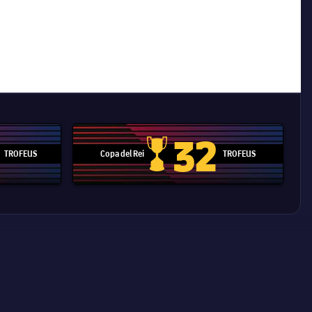
32
TROFEUS
Copa del Rei
TROFEUS
 Mundial de Clubs
Copa del Rei