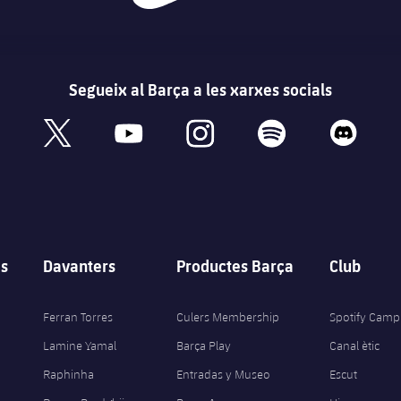
Segueix al Barça a les xarxes socials
book
x
youtube
instagram
spotify
discord
s
Davanters
Productes Barça
Club
Ferran Torres
Culers Membership
Spotify Camp
Lamine Yamal
Barça Play
Canal ètic
Raphinha
Entradas y Museo
Escut