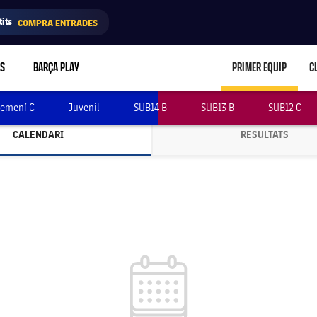
its
COMPRA ENTRADES
RS
BARÇA PLAY
PRIMER EQUIP
C
LABEL.ARIA.C
emení C
Juvenil
SUB14 B
SUB13 B
SUB12 C
CALENDARI
RESULTATS
LABEL.ARIA.CHEVRONRIGHT
LABEL.ARI
label.competition.calendar