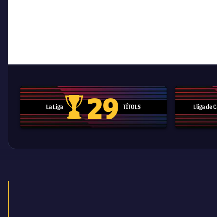
29
La Liga
TÍTOLS
Lliga de
Trofeu de la Liga