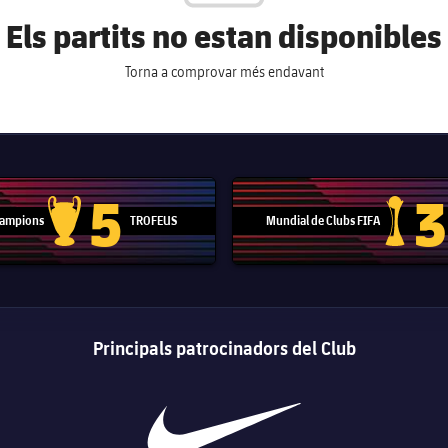
Els partits no estan disponibles
Torna a comprovar més endavant
5
3
 Campions
TROFEUS
Mundial de Clubs FIFA
Trofeu de la Lliga de Campions
Trofeu del
Principals patrocinadors del Club