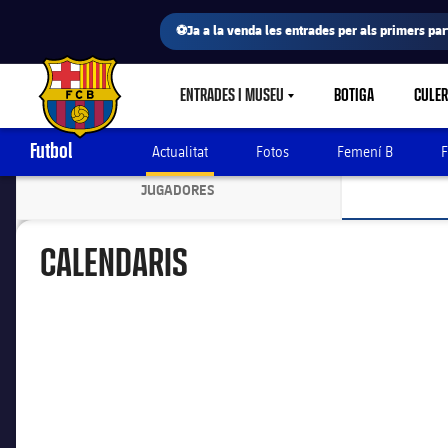
⚽Ja a la venda les entrades per als primers part
ENTRADES I MUSEU
BOTIGA
CULE
LABEL.SHARE.CARETDOWN
FC Barcelona club badge
Futbol
Actualitat
Fotos
Femení B
F
JUGADORES
LABEL.ARIA.CHEVRONRIGHT
CALENDARIS