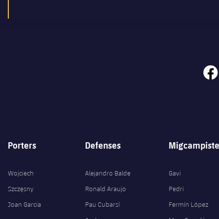
face
Porters
Defenses
Migcampiste
Wojciech
Alejandro Balde
Gavi
Szczęsny
Ronald Araujo
Pedri
Joan Garcia
Pau Cubarsí
Fermín López