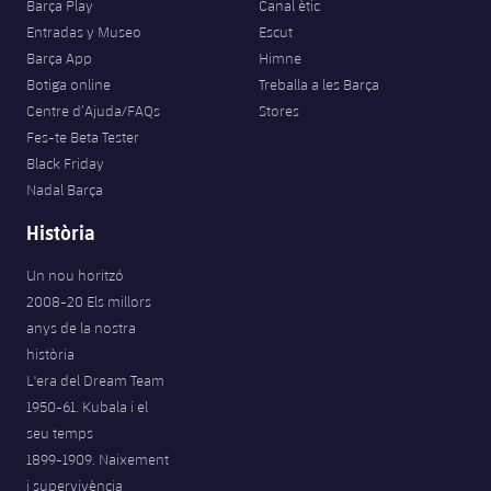
Barça Play
Canal ètic
Entradas y Museo
Escut
Barça App
Himne
Botiga online
Treballa a les Barça
Centre d’Ajuda/FAQs
Stores
Fes-te Beta Tester
Black Friday
Nadal Barça
Història
Un nou horitzó
2008-20 Els millors
anys de la nostra
història
L'era del Dream Team
1950-61. Kubala i el
seu temps
1899-1909. Naixement
i supervivència