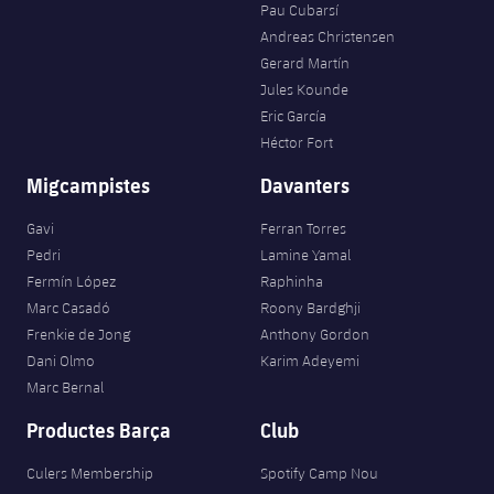
Pau Cubarsí
Andreas Christensen
Gerard Martín
Jules Kounde
Eric García
Héctor Fort
Migcampistes
Davanters
Gavi
Ferran Torres
Pedri
Lamine Yamal
Fermín López
Raphinha
Marc Casadó
Roony Bardghji
Frenkie de Jong
Anthony Gordon
Dani Olmo
Karim Adeyemi
Marc Bernal
Productes Barça
Club
Culers Membership
Spotify Camp Nou