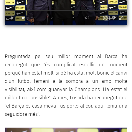
Serveis Mèdics
Acreditacions
Accessibilitat
Instal·lacions
Preguntada pel seu millor moment al Barça ha
reconegut que "és complicat escollir un moment
perquè han estat molt, si bé ha estat molt bonic el canvi
d'un futbol femení a la sombra a un amb molta
visibilitat, així com guanyar la Champions. Ha estat el
millor final possible". A més, Losada ha reconegut que
"el Barça és casa meva i us porto al cor, aquí teniu una
seguidora més".
Anterior
label.aria.chevronleft
Següent
label.aria.