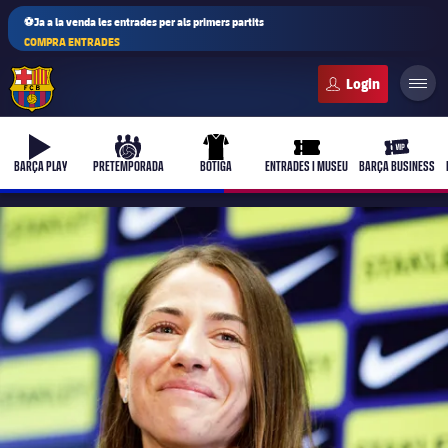
⚽Ja a la venda les entrades per als primers partits
COMPRA ENTRADES
FC Barcelona club badge
b-play
culers-ball
uniform
ticket-full
ticket-vi
BARÇA PLAY
PRETEMPORADA
BOTIGA
ENTRADES I MUSEU
BARÇA BUSINESS