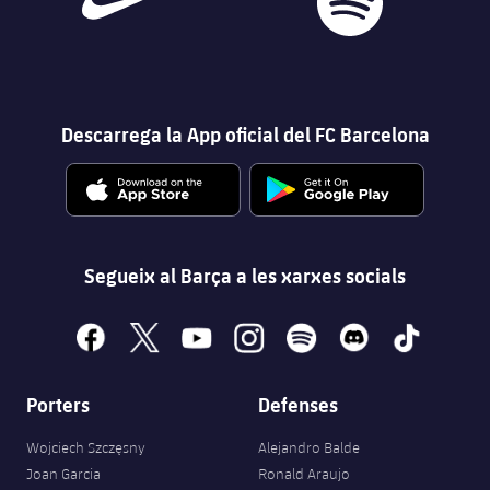
Descarrega la App oficial del FC Barcelona
Segueix al Barça a les xarxes socials
facebook
x
youtube
instagram
spotify
discord
tiktok
Porters
Defenses
Wojciech Szczęsny
Alejandro Balde
Joan Garcia
Ronald Araujo