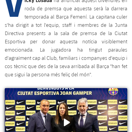
V
ha anunciat aquest divendres en
roda de premsa que aquesta serà la darrera
temporada al Barça Femení. La capitana culer
plusicon
més
s'ha dirigit a tot l'equip, staff i membres de la Junta
Directiva presents a la sala de premsa de la Ciutat
Instal·lacions
Esportiva per donar aquesta notícia visiblement
emocionada. La jugadora ha tingut paraules
Spotify Camp Nou
d'agraïment cap al Club, familiars i companyes d'equip i
cos tècnic que des de la seva arribada al Barça "han fet
Palau Blaugrana
que sigui la persona més feliç del món".
Estadi Johan Cruyff
Barça Cafe
plusicon
més
Ciutat Esportiva
Serveis
plusicon
més
La Masia