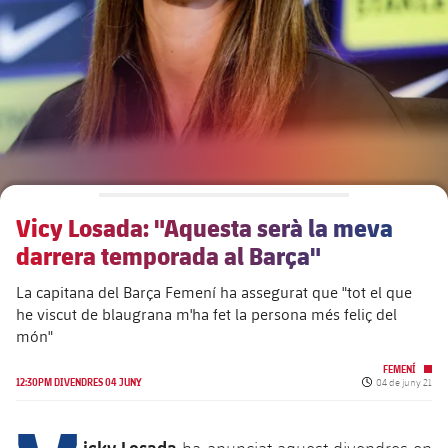
plusicon
més
Junta Directiva
plusicon
més
Estructura executiva
Barça Academy
plusicon
més
Organigrames
Més que un club
chevron-right
label.aria.chevronright
Vicy Losada: "Aquesta serà la meva
Dècada a dècada
darrera temporada al Barça"
Òrgans
Masia 360
chevron-right
label.aria.chevronright
Presidents
La capitana del Barça Femení ha assegurat que "tot el que
he viscut de blaugrana m'ha fet la persona més feliç del
Documents
La Masia
chevron-right
label.aria.chevronright
Jugadors de llegenda
món"
FEMENÍ
Comissions i òrgans
Data de publicac
Entrenadors
12:30PM DIVENDRES 04 JUNY
04 de juny 21
chevron-right
label.aria.chevronright
Centre de documentació
icky Losada