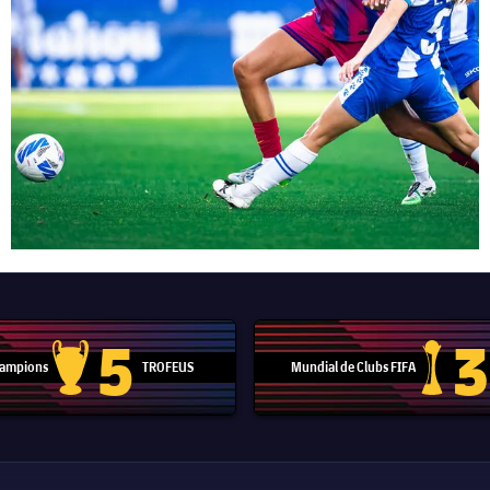
5
3
 Campions
TROFEUS
Mundial de Clubs FIFA
Trofeu de la Lliga de Campions
Trofeu del