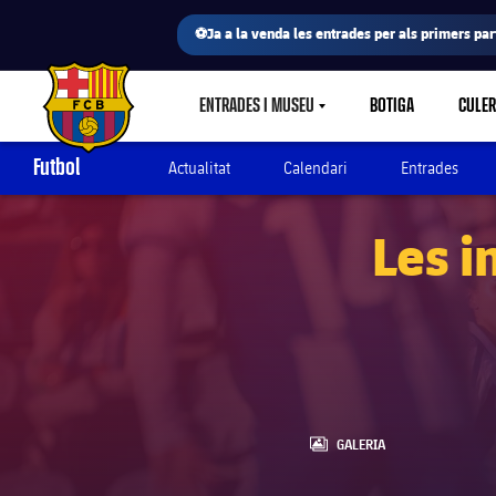
⚽Ja a la venda les entrades per als primers part
ENTRADES I MUSEU
BOTIGA
CULE
LABEL.SHARE.CARETDOWN
FC Barcelona club badge
Futbol
Actualitat
Calendari
Entrades
Les i
LABEL.ARIA.GALLERY
GALERIA