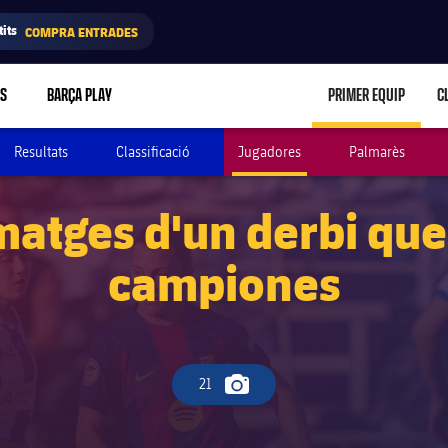
its
COMPRA ENTRADES
RS
BARÇA PLAY
PRIMER EQUIP
C
LABEL.ARIA.C
Resultats
Classificació
Jugadores
Palmarès
matges d'un derbi que
campiones
21
Icona de càmera