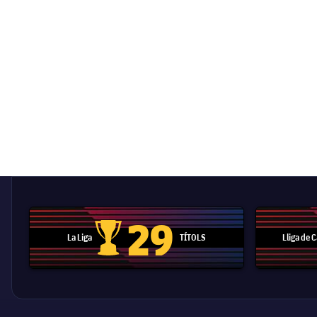
29
La Liga
TÍTOLS
Lliga de
Trofeu de la Liga