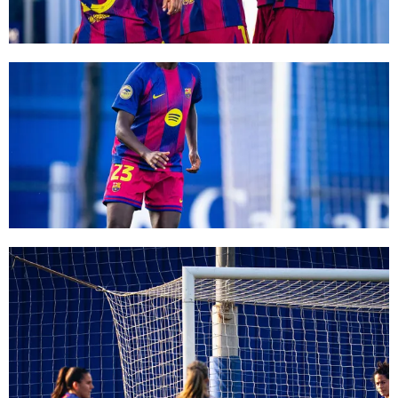
FC Barcelona club badge
FC Barcelona club badge