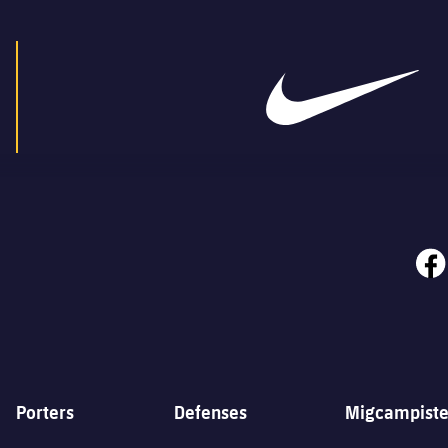
face
Porters
Defenses
Migcampiste