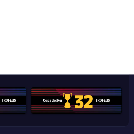
32
TROFEUS
Copa del Rei
TROFEUS
 Mundial de Clubs
Copa del Rei