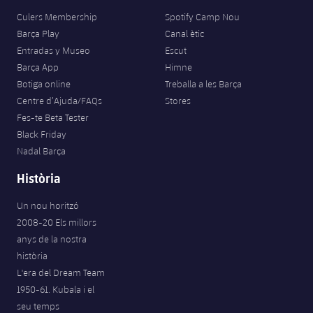
Jugadors
Notícies
Culers Membership
Spotify Camp Nou
Apunta't a les amateurs
plusicon
més
Barça Play
Canal ètic
Calendari
Entradas y Museo
Escut
Voleibol masculí
Apunta't a les amateurs
Barça App
Himne
PLUSICON
MÉS
Resultats
Botiga online
Treballa a les Barça
Voleibol femení
Carnet de l'Esportista Amateur
League of Legends
Centre d’Ajuda/FAQs
Stores
Classificació
Fes-te Beta Tester
VALORANT Rising
Black Friday
Nadal Barça
Fotos
VALORANT Game Changers
Història
eFootball
Un nou horitzó
2008-20 Els millors
anys de la nostra
història
L'era del Dream Team
1950-61. Kubala i el
seu temps