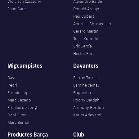
Wojciech Szczęsny
Alejandro Balde
Jugadors
Classificació
Juvenil
Joan Garcia
Ronald Araujo
Notícies
Atletisme
plusicon
més
Pau Cubarsí
Fotos
Infantil
Andreas Christensen
Actualitat
Bàsquet en cadira de rodes
plusicon
més
Gerard Martín
Història
Aleví
Jules Kounde
Masculí
Actualitat
Hockey gel
Eric García
plusicon
més
Palmarès
Héctor Fort
Femení
Jugadors
Actualitat
Hoquei herba
Migcampistes
Davanters
plusicon
més
Agenda
Calendari
Jugadors
Gavi
Ferran Torres
Notícies
Patinatge artístic
plusicon
més
Pedri
Lamine Yamal
Resultats
Calendari
Fermín López
Raphinha
Hockey Herba Masculí
Escola de Patinatge
Actualitat
Marc Casadó
Roony Bardghji
Classificació
Frenkie de Jong
Anthony Gordon
Resultats
Hockey Herba Femení
Plantilla
Rugby
Dani Olmo
Karim Adeyemi
plusicon
més
Marc Bernal
Classificació
Agenda
Actualitat
Voleibol
plusicon
més
Productes Barça
Club