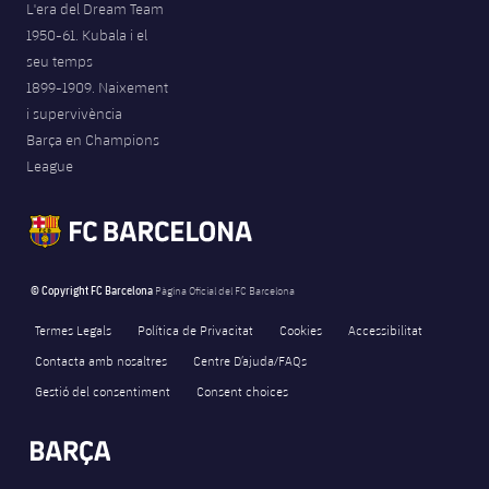
L'era del Dream Team
1950-61. Kubala i el
seu temps
1899-1909. Naixement
i supervivència
Barça en Champions
League
© Copyright FC Barcelona
Pàgina Oficial del FC Barcelona
Termes Legals
Política de Privacitat
Cookies
Accessibilitat
Contacta amb nosaltres
Centre D’ajuda/FAQs
Gestió del consentiment
Consent choices