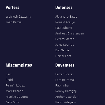
Porters
Defenses
Wojciech Szczęsny
Alejandro Balde
Joan Garcia
Ronald Araujo
Pau Cubarsí
Andreas Christensen
Gerard Martín
Jules Kounde
Eric García
Héctor Fort
Migcampistes
Davanters
Gavi
Ferran Torres
Pedri
Lamine Yamal
Fermín López
Raphinha
Marc Casadó
Roony Bardghji
Frenkie de Jong
Anthony Gordon
Dani Olmo
Karim Adeyemi