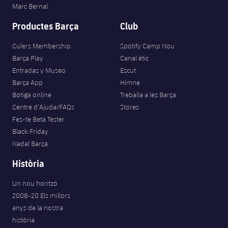
Marc Bernal
Productes Barça
Club
Culers Membership
Spotify Camp Nou
Barça Play
Canal ètic
Entradas y Museo
Escut
Barça App
Himne
Botiga online
Treballa a les Barça
Centre d’Ajuda/FAQs
Stores
Fes-te Beta Tester
Black Friday
Nadal Barça
Història
Un nou horitzó
2008-20 Els millors
anys de la nostra
història