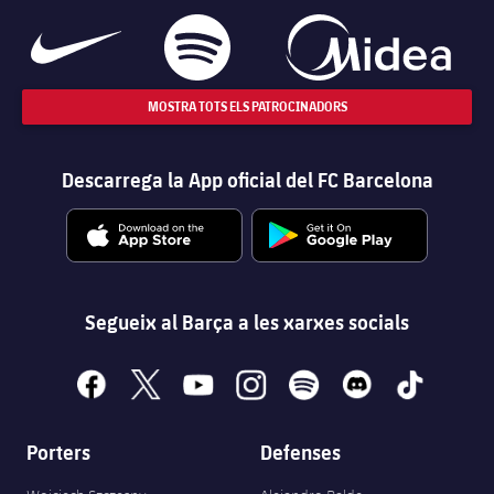
MOSTRA TOTS ELS PATROCINADORS
Descarrega la App oficial del FC Barcelona
Segueix al Barça a les xarxes socials
facebook
x
youtube
instagram
spotify
discord
tiktok
Porters
Defenses