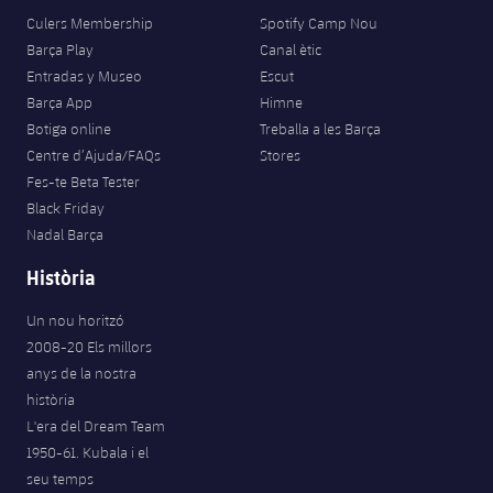
Culers Membership
Spotify Camp Nou
Barça Play
Canal ètic
Entradas y Museo
Escut
Barça App
Himne
Botiga online
Treballa a les Barça
Centre d’Ajuda/FAQs
Stores
Fes-te Beta Tester
Black Friday
Nadal Barça
Història
Un nou horitzó
2008-20 Els millors
anys de la nostra
història
L'era del Dream Team
1950-61. Kubala i el
seu temps