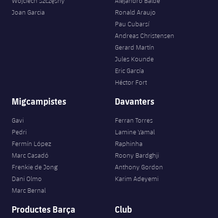
Wojciech Szczęsny
Alejandro Balde
Joan Garcia
Ronald Araujo
Pau Cubarsí
Andreas Christensen
Gerard Martín
Jules Kounde
Eric García
Héctor Fort
Migcampistes
Davanters
Gavi
Ferran Torres
Pedri
Lamine Yamal
Fermín López
Raphinha
Marc Casadó
Roony Bardghji
Frenkie de Jong
Anthony Gordon
Dani Olmo
Karim Adeyemi
Marc Bernal
Productes Barça
Club