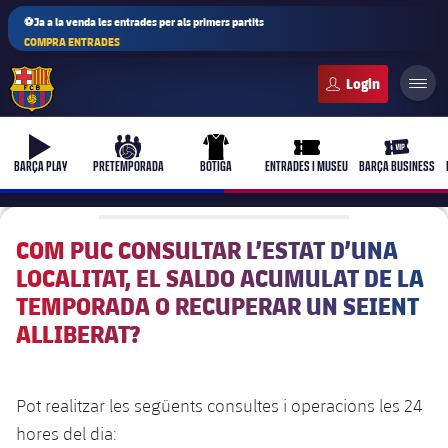
⚽Ja a la venda les entrades per als primers partits
COMPRA ENTRADES
FC Barcelona club badge
b-play
culers-ball
uniform
ticket-full
ticket-vi
BARÇA PLAY
PRETEMPORADA
BOTIGA
ENTRADES I MUSEU
BARÇA BUSINESS
COM PUC CONSULTAR L’ESTAT D’UNA
LOCALITAT, EL SALDO ACUMULAT DE LA
PLUSICON
MÉS
TEMPORADA O RECUPERAR UN SEIENT
Primer equip
ALLIBERAT?
Femení
plusicon
més
Pot realitzar les següents consultes i operacions les 24
Actualitat
Barça Atlètic
plusicon
més
hores del dia: