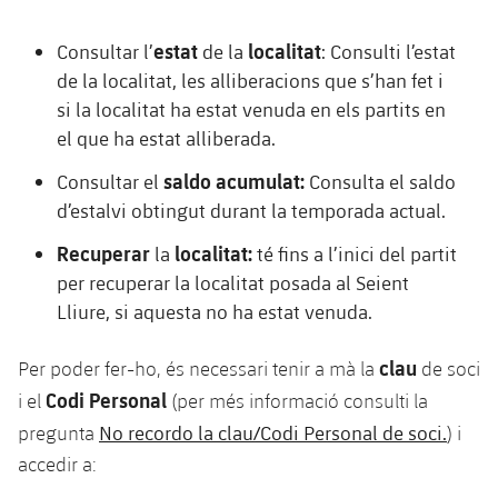
Calendari
Actualitat
Barça Legends
plusicon
més
estat
localitat
Consultar l’
de la
: Consulti l’estat
plusicon
més
Entrades
de la localitat, les alliberacions que s’han fet i
Calendari
Contacte
Formatiu masculí
plusicon
més
si la localitat ha estat venuda en els partits en
Junta Directiva
plusicon
més
Resultats
el que ha estat alliberada.
Entrades
Jugadors
Actualitat
Formatiu femení
plusicon
més
Estructura executiva
Barça Academy
saldo acumulat:
Consultar el
Consulta el saldo
Classificació
plusicon
més
Resultats
Partits
Fotos
d’estalvi obtingut durant la temporada actual.
F. Barça Genuine
Actualitat
Organigrames
Més que un club
chevron-right
label.aria.chevronright
Jugadores
Dècada a dècada
Classificació
Recuperar
localitat:
la
té fins a l’inici del partit
Notícies
Juvenil A
Campus Estiu
Fotos
per recuperar la localitat posada al Seient
Òrgans
Masia 360
Palmarès
chevron-right
label.aria.chevronright
Jugadors
Presidents
Lliure, si aquesta no ha estat venuda.
Sobre Nosaltres
Juvenil B
Femení B
PLUSICON
MÉS
Fotos
Documents
La Masia
Fotos
clau
chevron-right
label.aria.chevronright
Per poder fer-ho, és necessari tenir a mà la
Jugadors de llegenda
de soci
SUB16
Femení C
Primer Equip
plusicon
més
Codi Personal
i el
(per més informació consulti la
Jugadores històriques
Història
Comissions i òrgans
Entrenadors
chevron-right
label.aria.chevronright
SUB15
No recordo la clau/Codi Personal de soci.
pregunta
) i
Juvenil
Actualitat
Base
plusicon
més
accedir a:
SUB14
Centre de documentació
SUB14 B