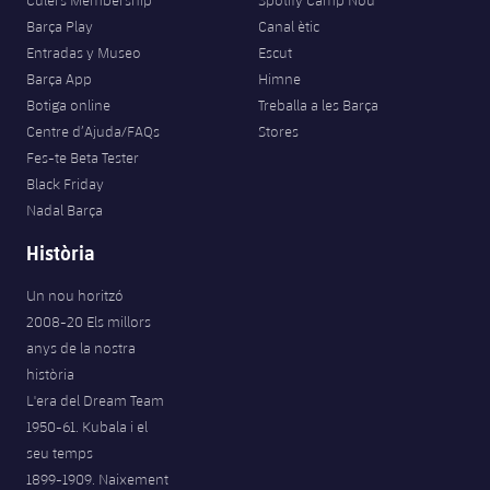
Barça Play
Canal ètic
Entradas y Museo
Escut
Barça App
Himne
Botiga online
Treballa a les Barça
Centre d’Ajuda/FAQs
Stores
Fes-te Beta Tester
Black Friday
Nadal Barça
Història
Un nou horitzó
2008-20 Els millors
anys de la nostra
història
L'era del Dream Team
1950-61. Kubala i el
seu temps
1899-1909. Naixement