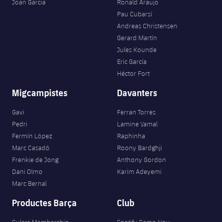
Joan Garcia
Ronald Araujo
Pau Cubarsí
Andreas Christensen
Gerard Martín
Jules Kounde
Eric García
Héctor Fort
Migcampistes
Davanters
Gavi
Ferran Torres
Pedri
Lamine Yamal
Fermín López
Raphinha
Marc Casadó
Roony Bardghji
Frenkie de Jong
Anthony Gordon
Dani Olmo
Karim Adeyemi
Marc Bernal
Productes Barça
Club
Culers Membership
Spotify Camp Nou