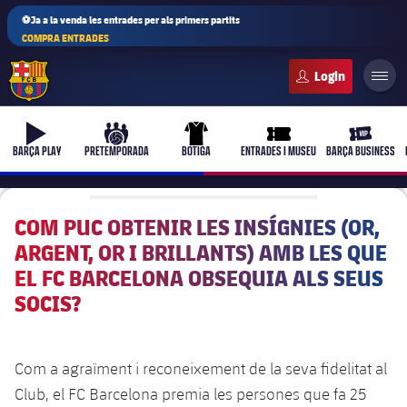
⚽Ja a la venda les entrades per als primers partits
COMPRA ENTRADES
FC Barcelona club badge
b-play
culers-ball
uniform
ticket-full
ticket-vi
BARÇA PLAY
PRETEMPORADA
BOTIGA
ENTRADES I MUSEU
BARÇA BUSINESS
COM PUC OBTENIR LES INSÍGNIES (OR,
ARGENT, OR I BRILLANTS) AMB LES QUE
PLUSICON
MÉS
EL FC BARCELONA OBSEQUIA ALS SEUS
Primer equip
SOCIS?
Femení
plusicon
més
Com a agraïment i reconeixement de la seva fidelitat al
Actualitat
Barça Atlètic
plusicon
més
Club, el FC Barcelona premia les persones que fa 25