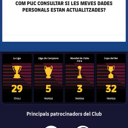
COM PUC CONSULTAR SI LES MEVES DADES
FCB Barcelona badge
PERSONALS ESTAN ACTUALITZADES?
La Liga
Lliga de Campions
Mundial de Clubs
Copa del Rei
FIFA
Trofeu de la Liga
Trofeu de la Lliga de Campions
Trofeu del Mundial de Clubs
Copa del 
29
5
3
32
TÍTOLS
TROFEUS
TROFEUS
TROFEUS
Principals patrocinadors del Club