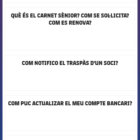
QUÈ ÉS EL CARNET SÈNIOR? COM SE SOL·LICITA?
FCB Barcelona badge
COM ES RENOVA?
COM NOTIFICO EL TRASPÀS D'UN SOCI?
FCB Barcelona badge
COM PUC ACTUALIZAR EL MEU COMPTE BANCARI?
FCB Barcelona badge