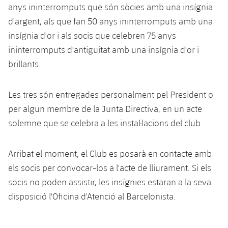
anys ininterromputs que són sòcies amb una insígnia
Calendari
Actualitat
Barça Legends
plusicon
més
d'argent, als que fan 50 anys ininterromputs amb una
plusicon
més
insígnia d'or i als socis que celebren 75 anys
Entrades
Calendari
Contacte
Formatiu masculí
plusicon
més
ininterromputs d'antiguitat amb una insígnia d'or i
Junta Directiva
plusicon
més
Resultats
brillants.
Entrades
Jugadors
Actualitat
Formatiu femení
plusicon
més
Estructura executiva
Barça Academy
Classificació
plusicon
més
Resultats
Partits
Les tres són entregades personalment pel President o
Fotos
F. Barça Genuine
Actualitat
Organigrames
per algun membre de la Junta Directiva, en un acte
Més que un club
chevron-right
label.aria.chevronright
Jugadores
Dècada a dècada
Classificació
Notícies
Juvenil A
solemne que se celebra a les instal·lacions del club.
Campus Estiu
Fotos
Òrgans
Masia 360
Palmarès
chevron-right
label.aria.chevronright
Jugadors
Presidents
Sobre Nosaltres
Juvenil B
Femení B
Arribat el moment, el Club es posarà en contacte amb
PLUSICON
MÉS
Fotos
Documents
La Masia
Fotos
els socis per convocar-los a l'acte de lliurament. Si els
chevron-right
label.aria.chevronright
Jugadors de llegenda
SUB16
Femení C
Primer Equip
plusicon
més
socis no poden assistir, les insígnies estaran a la seva
Jugadores històriques
Història
Comissions i òrgans
disposició l'Oficina d'Atenció al Barcelonista.
Entrenadors
chevron-right
label.aria.chevronright
SUB15
Juvenil
Actualitat
Base
plusicon
més
SUB14
Centre de documentació
SUB14 B