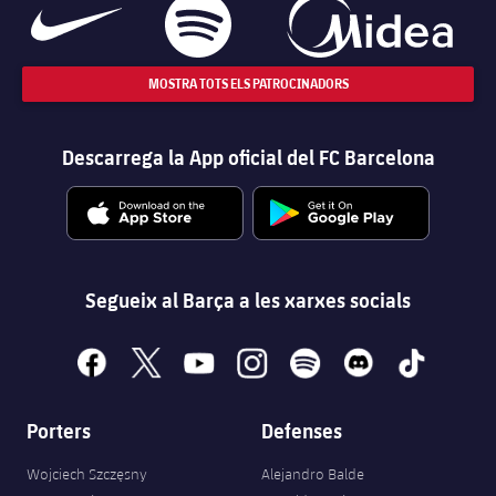
MOSTRA TOTS ELS PATROCINADORS
Descarrega la App oficial del FC Barcelona
Segueix al Barça a les xarxes socials
facebook
x
youtube
instagram
spotify
discord
tiktok
Porters
Defenses
Wojciech Szczęsny
Alejandro Balde