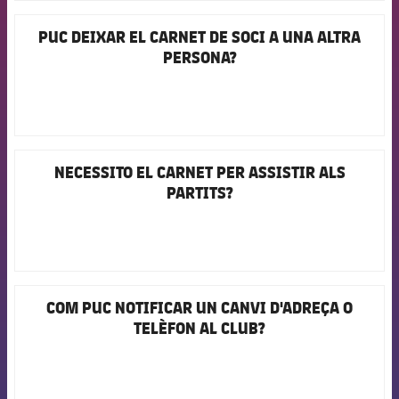
Jugadors
Notícies
Apunta't a les amateurs
plusicon
més
PUC DEIXAR EL CARNET DE SOCI A UNA ALTRA
FCB Barcelona badge
PERSONA?
Calendari
Voleibol masculí
Apunta't a les amateurs
PLUSICON
MÉS
Resultats
Voleibol femení
Carnet de l'Esportista Amateur
League of Legends
Classificació
VALORANT Rising
NECESSITO EL CARNET PER ASSISTIR ALS
FCB Barcelona badge
PARTITS?
Fotos
VALORANT Game Changers
eFootball
COM PUC NOTIFICAR UN CANVI D'ADREÇA O
FCB Barcelona badge
TELÈFON AL CLUB?