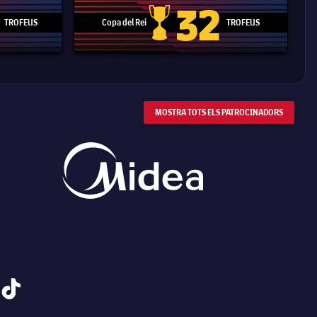
32
TROFEUS
Copa del Rei
TROFEUS
 Mundial de Clubs
Copa del Rei
MOSTRA TOTS ELS PATROCINADORS
tiktok