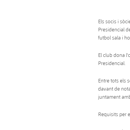
Els socis i sòc
Presidencial d
futbol sala i h
El club dona l'
Presidencial.
Entre tots els 
davant de notar
juntament amb 
Requisits per e