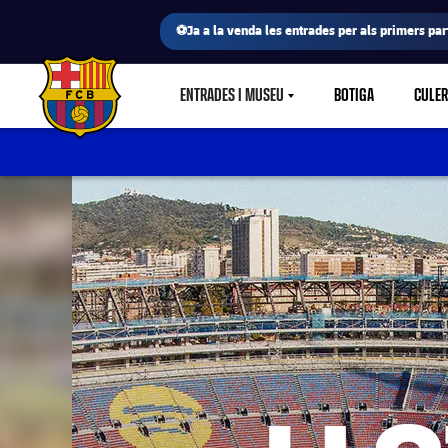
⚽Ja a la venda les entrades per als primers part
ENTRADES I MUSEU
BOTIGA
CULE
LABEL.SHARE.CARETDOWN
FC Barcelona club badge