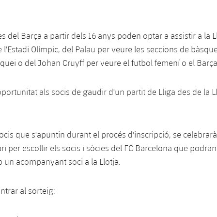
ies del Barça a partir dels 16 anys poden optar a assistir a la L
e l'Estadi Olímpic, del Palau per veure les seccions de bàsqu
oquei o del Johan Cruyff per veure el futbol femení o el Barça 
oportunitat als socis de gaudir d'un partit de Lliga des de la L
socis que s'apuntin durant el procés d'inscripció, se celebrar
i per escollir els socis i sòcies del FC Barcelona que podran 
un acompanyant soci a la Llotja.
ntrar al sorteig: