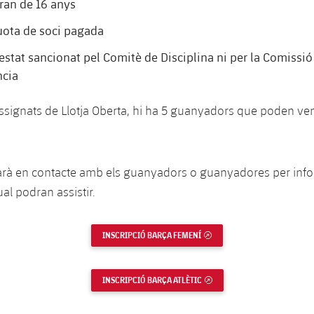
ran de 16 anys
quota de soci pagada
estat sancionat pel Comitè de Disciplina ni per la Comissió
ncia
 assignats de Llotja Oberta, hi ha 5 guanyadors que poden v
sarà en contacte amb els guanyadors o guanyadores per info
qual podran assistir.
INSCRIPCIÓ BARÇA FEMENÍ
ENLLAÇ EXTERN
INSCRIPCIÓ BARÇA ATLÈTIC
ENLLAÇ EXTERN