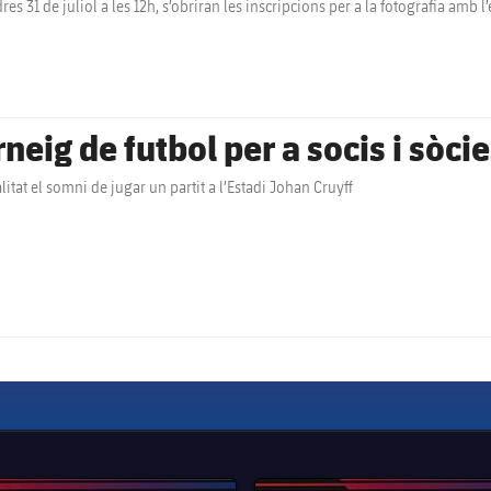
es 31 de juliol a les 12h, s’obriran les inscripcions per a la fotografia amb 
neig de futbol per a socis i sòci
litat el somni de jugar un partit a l’Estadi Johan Cruyff