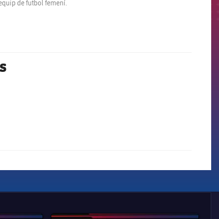
l’equip de futbol femení.
es