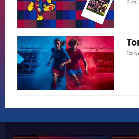
Divendr
Tor
FCB Barcelona badge
Fes rea