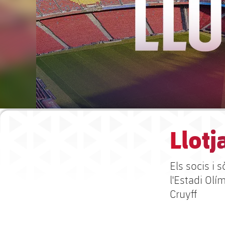
Llotj
Els socis i 
l'Estadi Ol
Cruyff