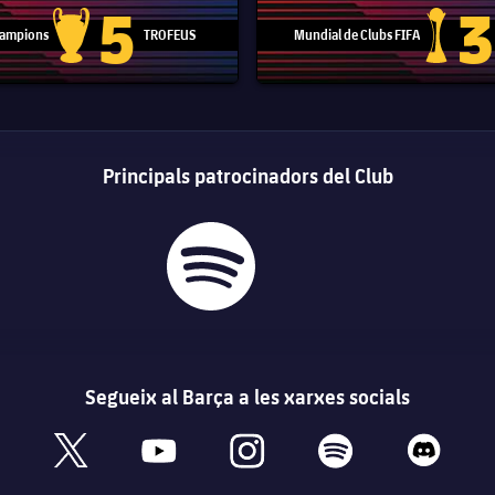
5
3
 Campions
TROFEUS
Mundial de Clubs FIFA
Trofeu de la Lliga de Campions
Trofeu del
Principals patrocinadors del Club
Segueix al Barça a les xarxes socials
book
x
youtube
instagram
spotify
discord