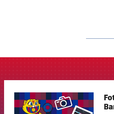
label.aria.barcelon
Fo
FCB Barcelona badge
Ba