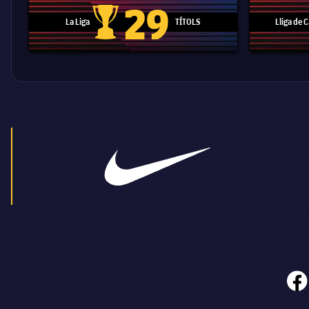
29
La Liga
TÍTOLS
Lliga de
Trofeu de la Liga
face