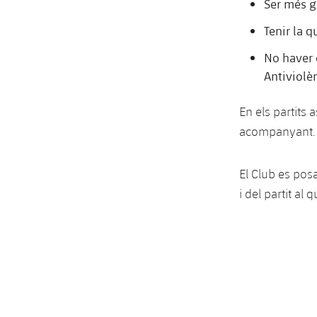
Ser més g
Tenir la 
No haver 
Antiviolè
En els partits
acompanyant.
El Club es po
i del partit al 