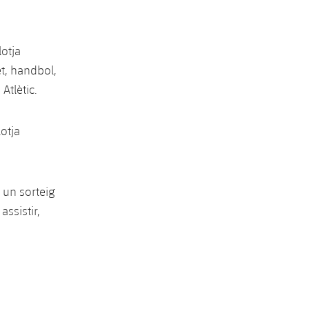
lotja
et, handbol,
Atlètic.
lotja
à un sorteig
assistir,