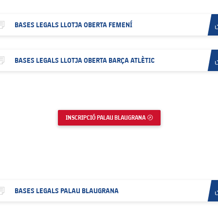
BASES LEGALS LLOTJA OBERTA FEMENÍ
Des
dow
el.document.download.icondocument
cument
BASES LEGALS LLOTJA OBERTA BARÇA ATLÈTIC
Des
dow
el.document.download.icondocument
cument
INSCRIPCIÓ PALAU BLAUGRANA
ENLLAÇ EXTERN
BASES LEGALS PALAU BLAUGRANA
Des
dow
el.document.download.icondocument
cument