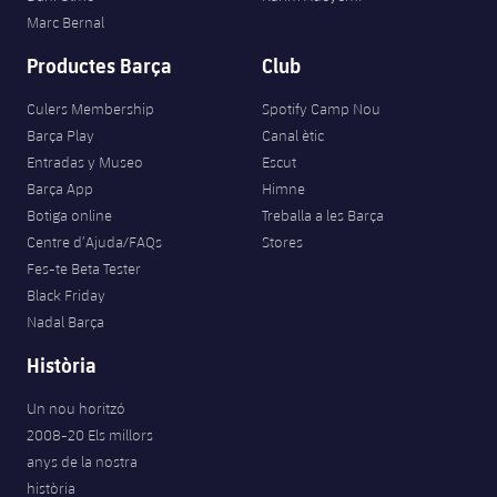
Jugadors
Marc Bernal
Notícies
Apunta't a les amateurs
plusicon
més
Productes Barça
Club
Calendari
Voleibol masculí
Apunta't a les amateurs
PLUSICON
MÉS
Culers Membership
Spotify Camp Nou
Resultats
Barça Play
Canal ètic
Voleibol femení
Carnet de l'Esportista Amateur
League of Legends
Entradas y Museo
Escut
Classificació
Barça App
Himne
VALORANT Rising
Botiga online
Treballa a les Barça
Fotos
Centre d’Ajuda/FAQs
Stores
VALORANT Game Changers
Fes-te Beta Tester
Black Friday
eFootball
Nadal Barça
Història
Un nou horitzó
2008-20 Els millors
anys de la nostra
història