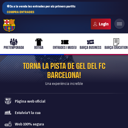
⚽Ja a la venda les entrades per als primers partits
COMPRA ENTRADES
FC Barcelona club badge
b-play
culers-ball
uniform
ticket-full
ticket-vi
PRETEMPORADA
BOTIGA
ENTRADES I MUSEU
BARÇA BUSINESS
BARÇA EDUCATION
TORNA LA PISTA DE GEL DEL FC
BARCELONA!
PLUSICON
MÉS
Una experiència increïble
Primer equip
Pàgina web oficial
Femení
barca-monochrome
plusicon
més
Estalvia't la cua
queue
Actualitat
Barça Atlètic
plusicon
més
Web 100% segura
password