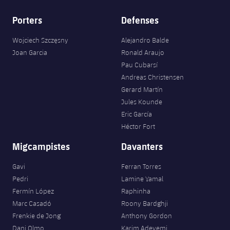
Jugadors
Classificació
Juvenil
Notícies
Atletisme
Porters
Defenses
plusicon
més
Fotos
Infantil
Wojciech Szczęsny
Alejandro Balde
Actualitat
Bàsquet en cadira de rodes
plusicon
més
Joan Garcia
Ronald Araujo
Història
Aleví
Pau Cubarsí
Masculí
Actualitat
Hockey gel
Andreas Christensen
plusicon
més
Palmarès
Gerard Martín
Femení
Jugadors
Actualitat
Jules Kounde
Hoquei herba
plusicon
més
Eric García
Agenda
Calendari
Héctor Fort
Jugadors
Notícies
Patinatge artístic
plusicon
més
Migcampistes
Davanters
Resultats
Calendari
Hockey Herba Masculí
Escola de Patinatge
Actualitat
Gavi
Ferran Torres
Classificació
Resultats
Pedri
Lamine Yamal
Hockey Herba Femení
Plantilla
Rugby
plusicon
més
Fermín López
Raphinha
Marc Casadó
Roony Bardghji
Classificació
Agenda
Actualitat
Voleibol
Frenkie de Jong
Anthony Gordon
plusicon
més
Dani Olmo
Karim Adeyemi