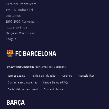
L'era del Dream Team
1950-61. Kubala i el
seu temps
1899-1909. Naixement
i supervivència
Barça en Champions
League
© Copyright FC Barcelona
Pàgina Oficial del FC Barcelona
Termes Legals
Política de Privacitat
Cookies
Accessibilitat
Contacta amb nosaltres
Centre D’ajuda/FAQs
Gestió del consentiment
Consent choices