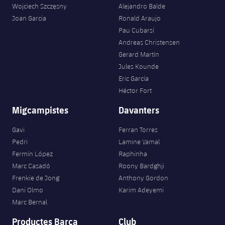
Wojciech Szczęsny
Alejandro Balde
Joan Garcia
Ronald Araujo
Pau Cubarsí
Andreas Christensen
Gerard Martín
Jules Kounde
Eric García
Héctor Fort
Migcampistes
Davanters
Gavi
Ferran Torres
Pedri
Lamine Yamal
Fermín López
Raphinha
Marc Casadó
Roony Bardghji
Frenkie de Jong
Anthony Gordon
Dani Olmo
Karim Adeyemi
Marc Bernal
Productes Barça
Club