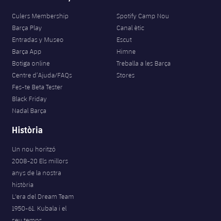
Culers Membership
Spotify Camp Nou
Barça Play
Canal ètic
Entradas y Museo
Escut
Barça App
Himne
Botiga online
Treballa a les Barça
Centre d’Ajuda/FAQs
Stores
Fes-te Beta Tester
Black Friday
Nadal Barça
Història
Un nou horitzó
2008-20 Els millors
anys de la nostra
història
L'era del Dream Team
1950-61. Kubala i el
seu temps