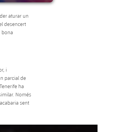
oder aturar un
 el desencert
mb bona
r, i
n parcial de
 Tenerife ha
similar. Només
acabaria sent