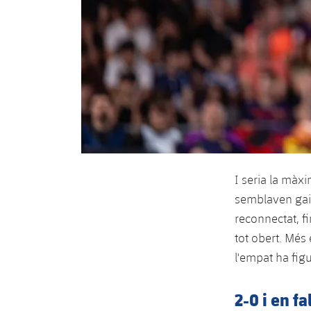
I seria la màx
semblaven gair
reconnectat, f
tot obert. Més
l'empat ha fig
2-0 i en f