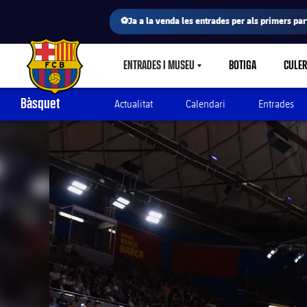
⚽Ja a la venda les entrades per als primers part
ENTRADES I MUSEU
BOTIGA
CULE
LABEL.SHARE.CARETDOWN
FC Barcelona club badge
Bàsquet
Actualitat
Calendari
Entrades