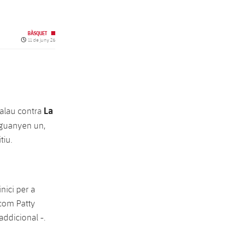
BÀSQUET
Data de publicació
11 de juny 26
La
Palau contra
n guanyen un,
tiu.
nici per a
 com Patty
 addicional -.