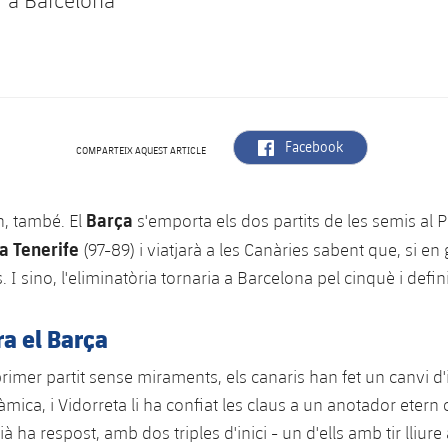
r a Barcelona
label.aria.facebook
Facebook
COMPARTEIX AQUEST ARTICLE
Barça
n, també. El
s'emporta els dos partits de les semis al 
a Tenerife
(97-89) i viatjarà a les Canàries sabent que, si e
. I sino, l'eliminatòria tornaria a Barcelona pel cinquè i defini
ra el Barça
imer partit sense miraments, els canaris han fet un canvi d'i
àmica, i Vidorreta li ha confiat les claus a un anotador etern
alià ha respost, amb dos triples d'inici - un d'ells amb tir lliure