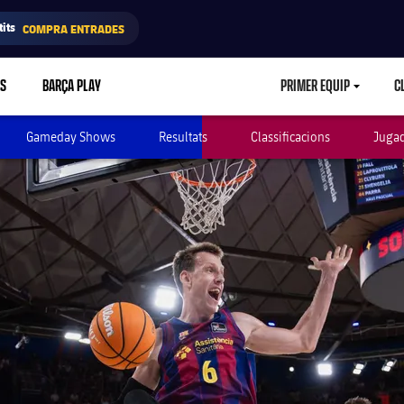
its
COMPRA ENTRADES
RS
BARÇA PLAY
PRIMER EQUIP
C
LABEL.ARIA.CA
Gameday Shows
Resultats
Classificacions
Juga