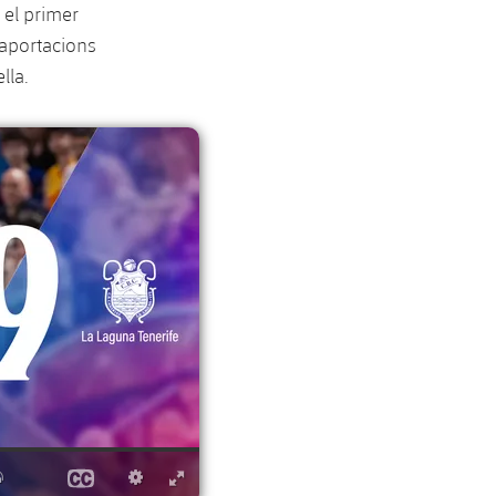
 el primer
 aportacions
lla.