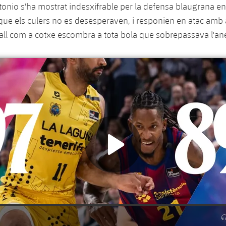
tonio s'ha mostrat indesxifrable per la defensa blaugrana en
que els culers no es desesperaven, i responien en atac amb
Fall com a cotxe escombra a tota bola que sobrepassava l'ane