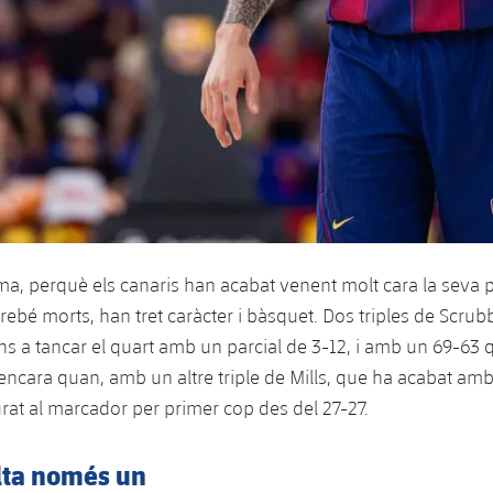
ima, perquè els canaris han acabat venent molt cara la seva 
ebé morts, han tret caràcter i bàsquet. Dos triples de Scrub
ins a tancar el quart amb un parcial de 3-12, i amb un 69-63
 encara quan, amb un altre triple de Mills, que ha acabat amb
urat al marcador per primer cop des del 27-27.
alta només un