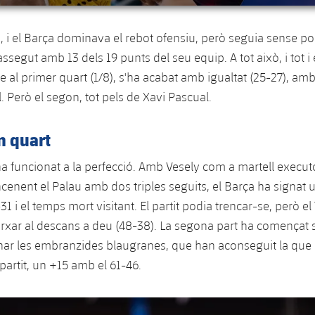
en, i el Barça dominava el rebot ofensiu, però seguia sense p
assegut amb 13 dels 19 punts del seu equip. A tot això, i tot i
ple al primer quart (1/8), s'ha acabat amb igualtat (25-27), a
. Però el segon, tot pels de Xavi Pascual.
n quart
a funcionat a la perfecció. Amb Vesely com a martell executo
ncenent el Palau amb dos triples seguits, el Barça ha signat u
-31 i el temps mort visitant. El partit podia trencar-se, però el
xar al descans a deu (48-38). La segona part ha començat 
enar les embranzides blaugranes, que han aconseguit la que 
partit, un +15 amb el 61-46.