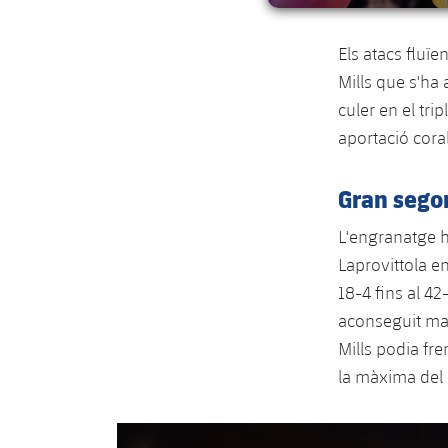
Els atacs fluï
Mills que s'ha 
culer en el tri
aportació coral
Gran sego
L'engranatge h
Laprovittola e
18-4 fins al 42
aconseguit mar
Mills podia fr
la màxima del 