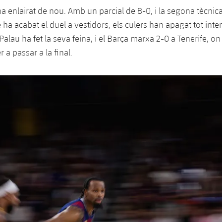
a enlairat de nou. Amb un parcial de 8-0, i la segona tècnica
 ha acabat el duel a vestidors, els culers han apagat tot inte
alau ha fet la seva feina, i el Barça marxa 2-0 a Tenerife, on
 a passar a la final.