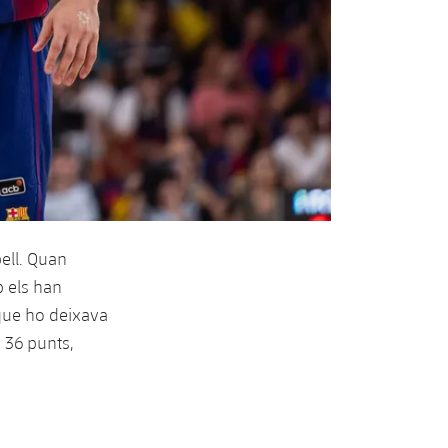
pell. Quan
b els han
 que ho deixava
 36 punts,