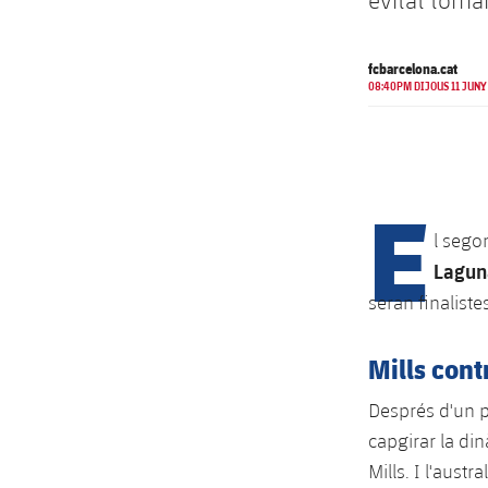
evitat torna
fcbarcelona.cat
08:40PM DIJOUS 11 JUNY
E
l sego
Lagun
seran finalistes
Mills cont
Després d'un pr
capgirar la din
Mills. I l'austr