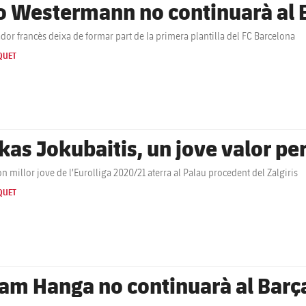
o Westermann no continuarà al 
ador francès deixa de formar part de la primera plantilla del FC Barcelona
QUET
kas Jokubaitis, un jove valor per
on millor jove de l’Eurolliga 2020/21 aterra al Palau procedent del Zalgiris
QUET
am Hanga no continuarà al Barç