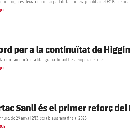
ador hongarès deixa de formar part de la primera plantilla del FC Barcelona
QUET
ord per a la continuïtat de Higgin
rta nord-americà serà blaugrana durant tres temporades més
QUET
rtac Sanli és el primer reforç de
t turc, de 29 anys i 2’13, serà blaugrana fins al 2023
QUET