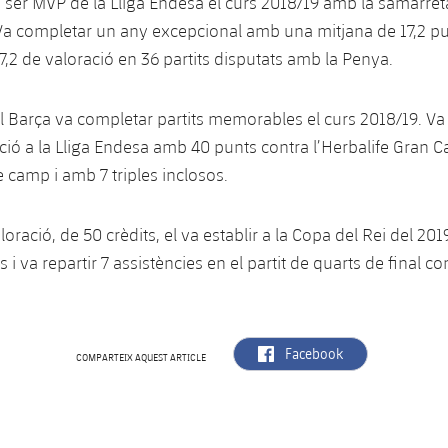
a ser MVP de la Lliga Endesa el curs 2018/19 amb la samarret
a completar un any excepcional amb una mitjana de 17,2 pu
17,2 de valoració en 36 partits disputats amb la Penya.
l Barça va completar partits memorables el curs 2018/19. Va e
ció a la Lliga Endesa amb 40 punts contra l’Herbalife Gran 
e camp i amb 7 triples inclosos.
loració, de 50 crèdits, el va establir a la Copa del Rei del 20
 i va repartir 7 assistències en el partit de quarts de final co
label.aria.facebook
Facebook
COMPARTEIX AQUEST ARTICLE