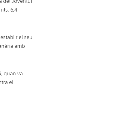
a del Joventut
nts, 6,4
stablir el seu
Canària amb
19, quan va
ntra el