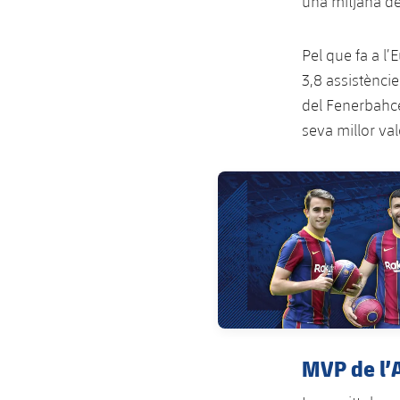
una mitjana de 
Pel que fa a l’
3,8 assistèncie
del Fenerbahce,
seva millor val
FC Barcelona club badge
MVP de l’