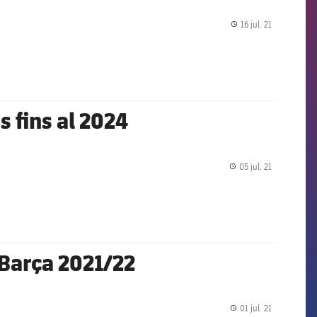
16 jul. 21
label.share.
s fins al 2024
05 jul. 21
label.share.
l Barça 2021/22
01 jul. 21
label.share.