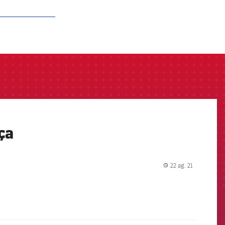
ça
22 ag. 21
label.share.