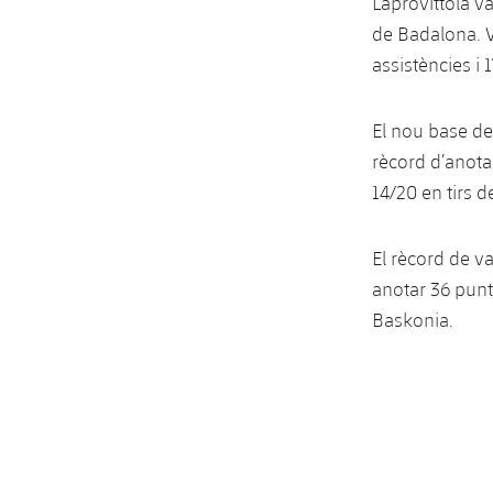
Laprovittola v
de Badalona. V
assistències i 
El nou base de
rècord d’anota
14/20 en tirs d
El rècord de va
anotar 36 punts
Baskonia.