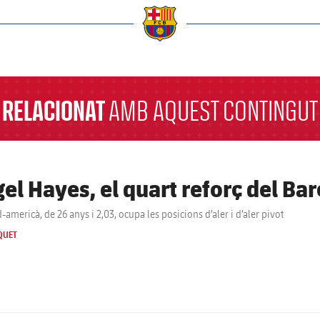
a
RELACIONAT
AMB AQUEST CONTINGUT
gel Hayes, el quart reforç del Bar
-americà, de 26 anys i 2,03, ocupa les posicions d’aler i d’aler pivot
QUET