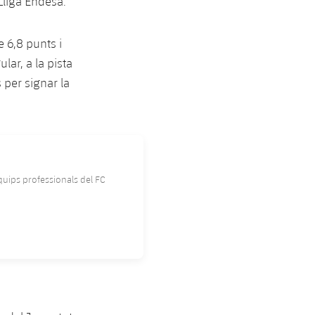
 Lliga Endesa.
e 6,8 punts i
lar, a la pista
 per signar la
equips professionals del FC