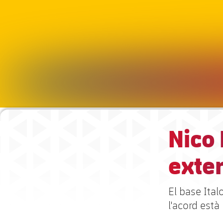
Nico 
exter
El base Ital
l'acord està