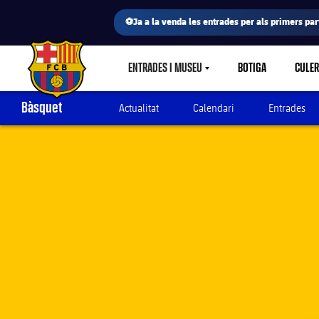
⚽Ja a la venda les entrades per als primers part
ENTRADES I MUSEU
BOTIGA
CULE
LABEL.SHARE.CARETDOWN
FC Barcelona club badge
Bàsquet
Actualitat
Calendari
Entrades