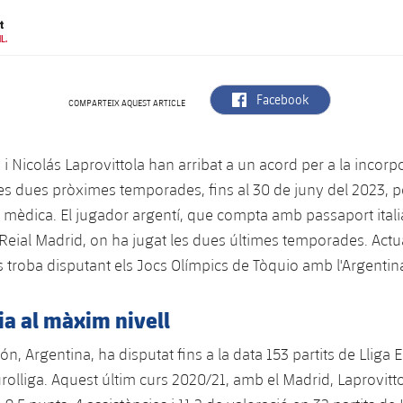
t
L.
label.aria.facebook
Facebook
COMPARTEIX AQUEST ARTICLE
a i Nicolás Laprovittola han arribat a un acord per a la incorp
les dues pròximes temporades, fins al 30 de juny del 2023, 
ó mèdica. El jugador argentí, que compta amb passaport italià
Reial Madrid, on ha jugat les dues últimes temporades. Act
es troba disputant els Jocs Olímpics de Tòquio amb l'Argentin
ia al màxim nivell
n, Argentina, ha disputat fins a la data 153 partits de Lliga 
urolliga. Aquest últim curs 2020/21, amb el Madrid, Laprovitt