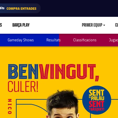
its
COMPRA ENTRADES
RS
BARÇA PLAY
PRIMER EQUIP
C
LABEL.ARIA.CA
Gameday Shows
Resultats
Classificacions
Juga