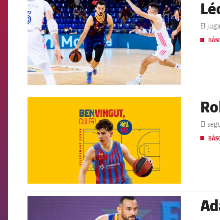
Lé
FCB Barcelona badge
El jug
BÀS
Ro
FCB Barcelona badge
El seg
BÀS
Ad
FCB Barcelona badge