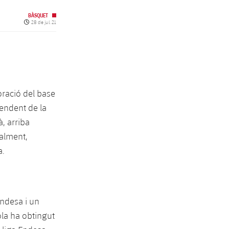
BÀSQUET
Data de publicació
28 de jul. 21
oració del base
pendent de la
, arriba
ualment,
a.
Endesa i un
ola ha obtingut