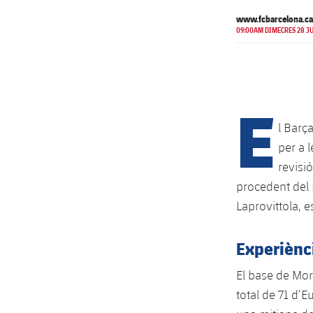
www.fcbarcelona.ca
09:00AM DIMECRES 28 JU
E
l Barç
per a 
revisi
procedent del 
Laprovittola, 
Experiènc
El base de Moró
total de 71 d’E