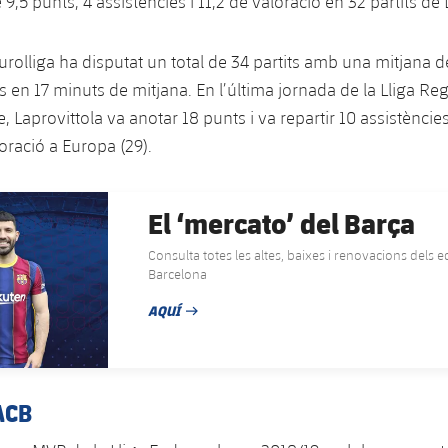
9,5 punts, 4 assistències i 11,2 de valoració en 32 partits de
Eurolliga ha disputat un total de 34 partits amb una mitjana d
s en 17 minuts de mitjana. En l’última jornada de la Lliga Regu
 Laprovittola va anotar 18 punts i va repartir 10 assistències
oració a Europa (29).
El ‘mercato’ del Barça
Consulta totes les altes, baixes i renovacions dels 
Barcelona
AQUÍ
DATA DE PUBLICACIÓ
ACB