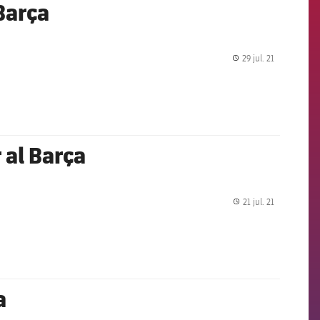
Barça
29 jul. 21
label.share.
 al Barça
21 jul. 21
label.share.
a