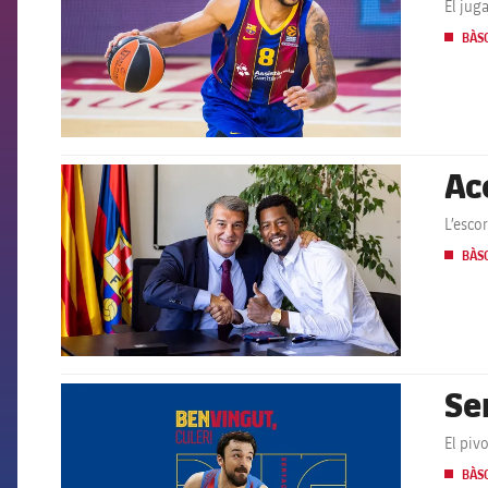
El jug
BÀS
Ac
FCB Barcelona badge
L’esco
BÀS
Se
FCB Barcelona badge
El pivo
BÀS