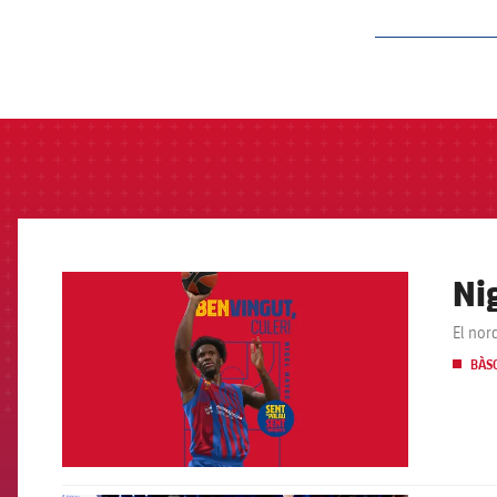
label.aria.barcelon
Ni
FCB Barcelona badge
El nord
BÀS