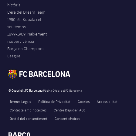
història
Jugadors
Notícies
Apunta't a les amateurs
plusicon
més
L'era del Dream Team
1950-61. Kubala i el
Calendari
Voleibol masculí
Apunta't a les amateurs
seu temps
PLUSICON
MÉS
1899-1909. Naixement
Resultats
Voleibol femení
Carnet de l'Esportista Amateur
League of Legends
i supervivència
Barça en Champions
Classificació
VALORANT Rising
League
Fotos
VALORANT Game Changers
eFootball
© Copyright FC Barcelona
Pàgina Oficial del FC Barcelona
Termes Legals
Política de Privacitat
Cookies
Accessibilitat
Contacta amb nosaltres
Centre D’ajuda/FAQs
Gestió del consentiment
Consent choices