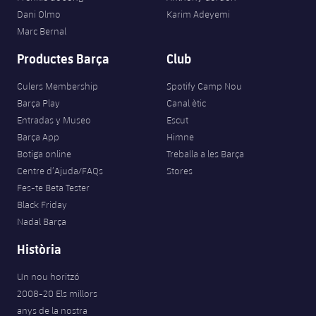
Jugadors
Classificació
Dani Olmo
Karim Adeyemi
Juvenil
Notícies
Atletisme
plusicon
més
Marc Bernal
Fotos
Infantil
Productes Barça
Club
Actualitat
Bàsquet en cadira de rodes
plusicon
més
Història
Aleví
Culers Membership
Spotify Camp Nou
Masculí
Actualitat
Hockey gel
Barça Play
Canal ètic
plusicon
més
Palmarès
Entradas y Museo
Escut
Femení
Jugadors
Barça App
Himne
Actualitat
Hoquei herba
plusicon
més
Botiga online
Treballa a les Barça
Agenda
Calendari
Centre d’Ajuda/FAQs
Stores
Jugadors
Notícies
Patinatge artístic
plusicon
més
Fes-te Beta Tester
Black Friday
Resultats
Calendari
Hockey Herba Masculí
Escola de Patinatge
Actualitat
Nadal Barça
Classificació
Resultats
Història
Hockey Herba Femení
Plantilla
Rugby
plusicon
més
Un nou horitzó
Classificació
Agenda
Actualitat
2008-20 Els millors
Voleibol
plusicon
més
anys de la nostra