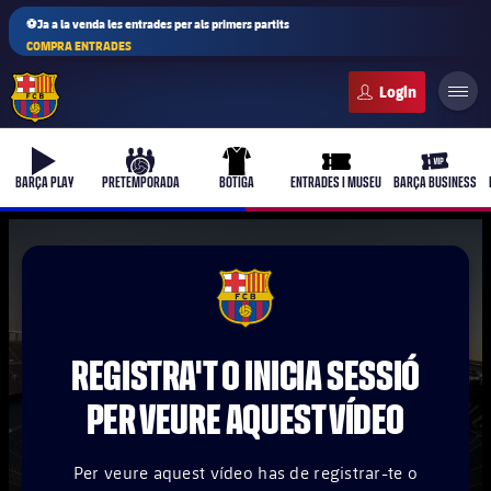
⚽Ja a la venda les entrades per als primers partits
COMPRA ENTRADES
FC Barcelona club badge
b-play
culers-ball
uniform
ticket-full
ticket-vi
BARÇA PLAY
PRETEMPORADA
BOTIGA
ENTRADES I MUSEU
BARÇA BUSINESS
PLUSICON
MÉS
FCB Barcelona badge
Primer equip
REGISTRA'T O INICIA SESSIÓ
Femení
plusicon
més
PER VEURE AQUEST VÍDEO
Actualitat
Barça Atlètic
plusicon
més
Per veure aquest vídeo has de registrar-te o