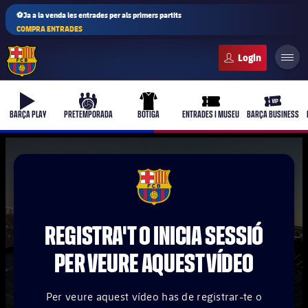
⚽Ja a la venda les entrades per als primers partits
COMPRA ENTRADES
FC Barcelona club badge
b-play
culers-ball
uniform
ticket-full
ticket-vi
BARÇA PLAY
PRETEMPORADA
BOTIGA
ENTRADES I MUSEU
BARÇA BUSINESS
PLUSICON
MÉS
FCB Barcelona badge
Primer equip
REGISTRA'T O INICIA SESSIÓ
Femení
plusicon
més
PER VEURE AQUEST VÍDEO
Actualitat
Barça Atlètic
plusicon
més
Per veure aquest vídeo has de registrar-te o