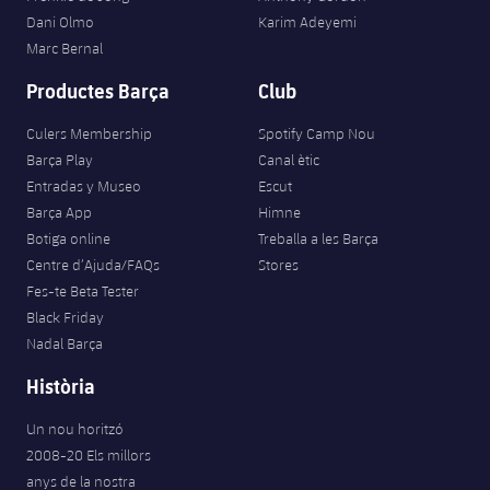
Jugadors
Classificació
Dani Olmo
Karim Adeyemi
Juvenil
Notícies
Atletisme
plusicon
més
Marc Bernal
Fotos
Infantil
Productes Barça
Club
Actualitat
Bàsquet en cadira de rodes
plusicon
més
Història
Aleví
Culers Membership
Spotify Camp Nou
Masculí
Actualitat
Hockey gel
Barça Play
Canal ètic
plusicon
més
Palmarès
Entradas y Museo
Escut
Femení
Jugadors
Barça App
Himne
Actualitat
Hoquei herba
plusicon
més
Botiga online
Treballa a les Barça
Agenda
Calendari
Centre d’Ajuda/FAQs
Stores
Jugadors
Notícies
Patinatge artístic
plusicon
més
Fes-te Beta Tester
Black Friday
Resultats
Calendari
Hockey Herba Masculí
Escola de Patinatge
Actualitat
Nadal Barça
Classificació
Resultats
Història
Hockey Herba Femení
Plantilla
Rugby
plusicon
més
Un nou horitzó
Classificació
Agenda
Actualitat
2008-20 Els millors
Voleibol
plusicon
més
anys de la nostra