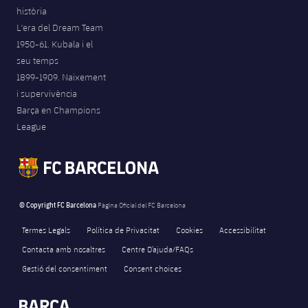
història
Jugadors
Notícies
Apunta't a les amateurs
plusicon
més
L'era del Dream Team
1950-61. Kubala i el
Calendari
Voleibol masculí
Apunta't a les amateurs
seu temps
PLUSICON
MÉS
1899-1909. Naixement
Resultats
Voleibol femení
Carnet de l'Esportista Amateur
League of Legends
i supervivència
Barça en Champions
Classificació
VALORANT Rising
League
Fotos
VALORANT Game Changers
eFootball
© Copyright FC Barcelona
Pàgina Oficial del FC Barcelona
Termes Legals
Política de Privacitat
Cookies
Accessibilitat
Contacta amb nosaltres
Centre D’ajuda/FAQs
Gestió del consentiment
Consent choices