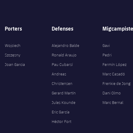
Porters
Defenses
Migcampiste
Wojciech
Alejandro Balde
Gavi
Szczęsny
Ronald Araujo
Pedri
Joan Garcia
Pau Cubarsí
Fermín López
Andreas
Marc Casadó
Christensen
Frenkie de Jong
Gerard Martín
Dani Olmo
Jules Kounde
Marc Bernal
Eric García
Héctor Fort