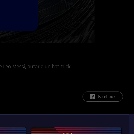
de Leo Messi, autor d'un hat-trick
label.aria.facebook
Facebook