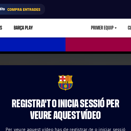
its
COMPRA ENTRADES
RS
BARÇA PLAY
PRIMER EQUIP
C
LABEL.ARIA.CA
FCB Barcelona badge
REGISTRA'T O INICIA SESSIÓ PER
VEURE AQUEST VÍDEO
Per veure aquest vídeo has de registrar-te o iniciar sessió