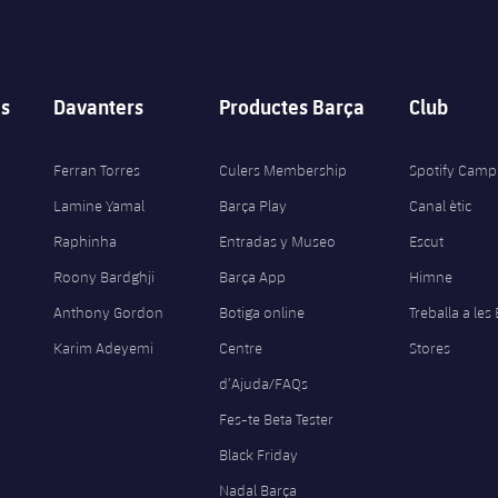
s
Davanters
Productes Barça
Club
Ferran Torres
Culers Membership
Spotify Camp
Lamine Yamal
Barça Play
Canal ètic
Raphinha
Entradas y Museo
Escut
Roony Bardghji
Barça App
Himne
Anthony Gordon
Botiga online
Treballa a les
Karim Adeyemi
Centre
Stores
d’Ajuda/FAQs
Fes-te Beta Tester
Black Friday
Nadal Barça