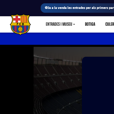
⚽Ja a la venda les entrades per als primers part
ENTRADES I MUSEU
BOTIGA
CULE
LABEL.SHARE.CARETDOWN
FC Barcelona club badge