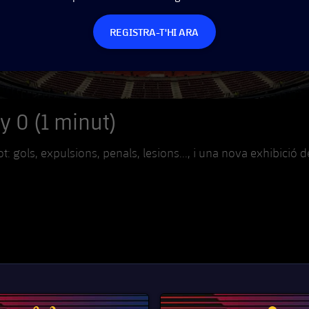
REGISTRA-T'HI ARA
y 0 (1 minut)
ot: gols, expulsions, penals, lesions..., i una nova exhibició 