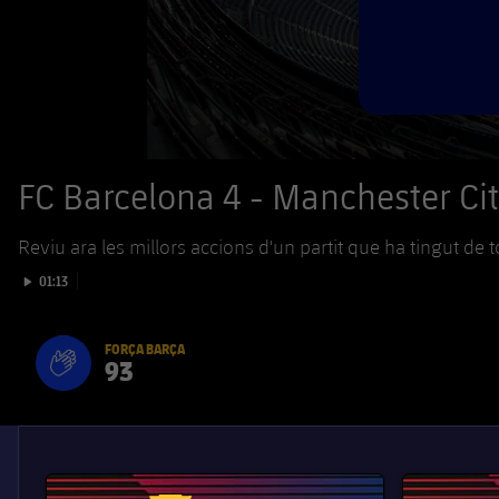
FC Barcelona 4 - Manchester Cit
Reviu ara les millors accions d'un partit que ha tingut de t
Iniciar video
01:13
FORÇA BARÇA
93
label.aria.fire
Força Barça
label.aria.forcabarca