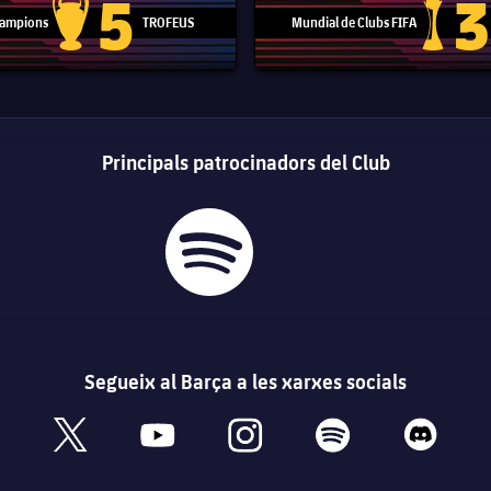
5
3
 Campions
TROFEUS
Mundial de Clubs FIFA
Trofeu de la Lliga de Campions
Trofeu del
Principals patrocinadors del Club
Segueix al Barça a les xarxes socials
book
x
youtube
instagram
spotify
discord