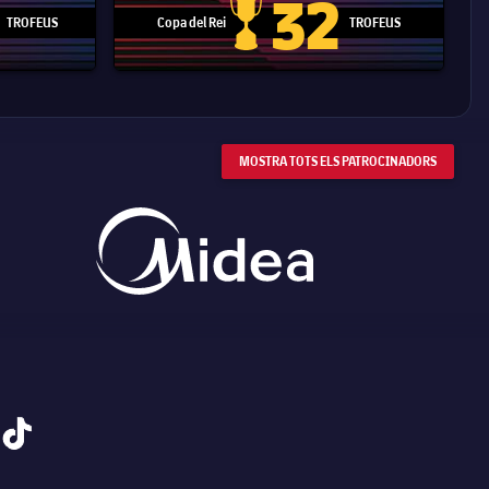
32
TROFEUS
Copa del Rei
TROFEUS
 Mundial de Clubs
Copa del Rei
MOSTRA TOTS ELS PATROCINADORS
tiktok