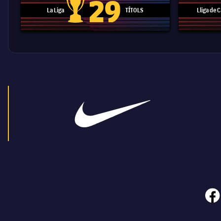
29
La Liga
TÍTOLS
Lliga de
Trofeu de la Liga
face