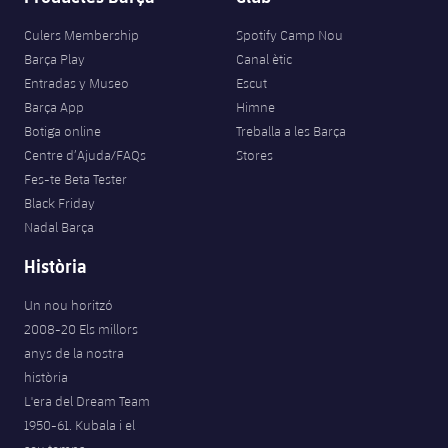
Jugadors
Classificació
Juvenil
Notícies
Atletisme
Culers Membership
Spotify Camp Nou
plusicon
més
Fotos
Barça Play
Canal ètic
Infantil
Entradas y Museo
Escut
Actualitat
Bàsquet en cadira de rodes
plusicon
més
Barça App
Himne
Història
Aleví
Botiga online
Treballa a les Barça
Masculí
Actualitat
Hockey gel
plusicon
més
Centre d’Ajuda/FAQs
Stores
Palmarès
Fes-te Beta Tester
Femení
Jugadors
Actualitat
Hoquei herba
Black Friday
plusicon
més
Nadal Barça
Agenda
Calendari
Jugadors
Notícies
Patinatge artístic
Història
plusicon
més
Resultats
Calendari
Hockey Herba Masculí
Un nou horitzó
Escola de Patinatge
Actualitat
2008-20 Els millors
Classificació
Resultats
Hockey Herba Femení
anys de la nostra
Plantilla
Rugby
plusicon
més
història
Classificació
L'era del Dream Team
Agenda
Actualitat
Voleibol
1950-61. Kubala i el
plusicon
més