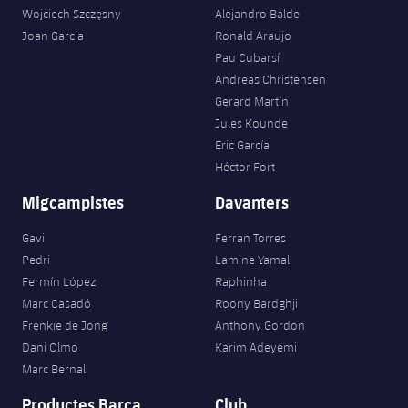
plusicon
més
Serveis Mèdics
Acreditacions
Wojciech Szczęsny
Alejandro Balde
Fotos
Fotos
Infantil A
Entrades
SUB8 B
Joan Garcia
Ronald Araujo
Calendari
Campus Verano
Actualitat
Accessibilitat
Pau Cubarsí
Història
Instal·lacions
Infantil B
Resultats
Andreas Christensen
Resultats
Juvenil
Gerard Martín
PLUSICON
MÉS
Palmarès
Jules Kounde
Classificació
Jugadors
Cadet
Primer equip
Eric García
plusicon
més
Héctor Fort
Jugadors
Classificació
Infantil
Actualitat
Barça Atlètic
Migcampistes
Davanters
plusicon
més
Fotos
Aleví
Calendari
Gavi
Ferran Torres
Actualitat
Base
plusicon
més
Pedri
Lamine Yamal
Palmarès
Entrades
Fermín López
Raphinha
Calendari
Campus Estiu
Actualitat
Marc Casadó
Roony Bardghji
Història
Resultats
Frenkie de Jong
Anthony Gordon
Resultats
Barça C
Dani Olmo
Karim Adeyemi
PLUSICON
MÉS
Marc Bernal
Classificació
Jugadors
Junior
Informació general
plusicon
més
Productes Barça
Club