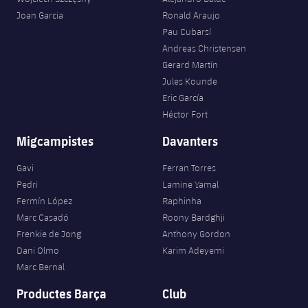
plusicon
més
Serveis Mèdics
Acreditacions
Fotos
Joan Garcia
Ronald Araujo
Fotos
Infantil A
Entrades
SUB8 B
Calendari
Pau Cubarsí
Campus Verano
Actualitat
Accessibilitat
Història
Instal·lacions
Andreas Christensen
Infantil B
Resultats
Resultats
Gerard Martín
Juvenil
PLUSICON
MÉS
Palmarès
Jules Kounde
Classificació
Eric García
Jugadors
Cadet
Primer equip
plusicon
més
Héctor Fort
Jugadors
Classificació
Infantil
Migcampistes
Davanters
Actualitat
Barça Atlètic
plusicon
més
Fotos
Gavi
Ferran Torres
Aleví
Calendari
Actualitat
Base
Pedri
Lamine Yamal
plusicon
més
Palmarès
Fermín López
Raphinha
Entrades
Calendari
Marc Casadó
Roony Bardghji
Campus Estiu
Actualitat
Història
Frenkie de Jong
Anthony Gordon
Resultats
Resultats
Dani Olmo
Karim Adeyemi
Barça C
PLUSICON
MÉS
Marc Bernal
Classificació
Jugadors
Junior
Productes Barça
Club
Informació general
plusicon
més