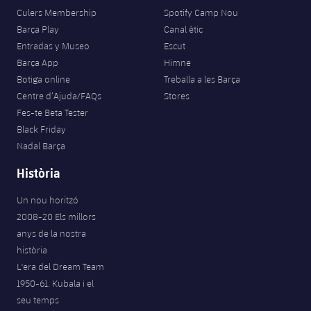
Jugadors
Classificació
Culers Membership
Spotify Camp Nou
Juvenil
Notícies
Atletisme
plusicon
més
Barça Play
Canal ètic
Fotos
Entradas y Museo
Escut
Infantil
Actualitat
Bàsquet en cadira de rodes
Barça App
Himne
plusicon
més
Història
Botiga online
Treballa a les Barça
Aleví
Masculí
Centre d’Ajuda/FAQs
Stores
Actualitat
Hockey gel
plusicon
més
Palmarès
Fes-te Beta Tester
Femení
Black Friday
Jugadors
Actualitat
Hoquei herba
plusicon
més
Nadal Barça
Agenda
Calendari
Història
Jugadors
Notícies
Patinatge artístic
plusicon
més
Un nou horitzó
Resultats
Calendari
Hockey Herba Masculí
Escola de Patinatge
Actualitat
2008-20 Els millors
anys de la nostra
Classificació
Resultats
Hockey Herba Femení
Plantilla
història
Rugby
plusicon
més
L'era del Dream Team
Classificació
1950-61. Kubala i el
Agenda
Actualitat
Voleibol
plusicon
més
seu temps