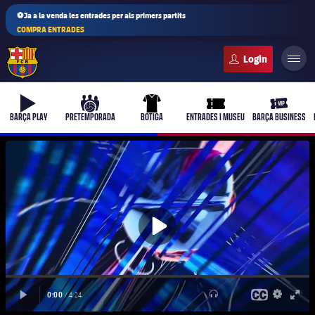
⚽Ja a la venda les entrades per als primers partits
COMPRA ENTRADES
FC Barcelona club badge
b-play
culers-ball
uniform
ticket-full
ticket-vi
BARÇA PLAY
PRETEMPORADA
BOTIGA
ENTRADES I MUSEU
BARÇA BUSINESS
PLUSICON
MÉS
Primer equip
Femení
plusicon
més
Actualitat
Barça Atlètic
plusicon
més