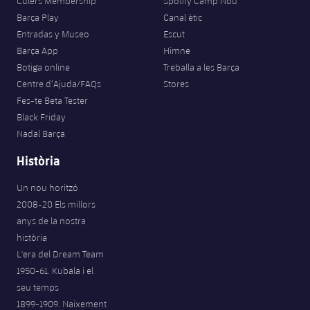
Culers Membership
Spotify Camp Nou
Jugadors
Classificació
Juvenil
Barça Play
Canal ètic
Notícies
Atletisme
plusicon
més
Entradas y Museo
Escut
Fotos
Infantil
Barça App
Himne
Actualitat
Bàsquet en cadira de rodes
plusicon
més
Botiga online
Treballa a les Barça
Història
Aleví
Centre d’Ajuda/FAQs
Stores
Masculí
Actualitat
Hockey gel
Fes-te Beta Tester
plusicon
més
Palmarès
Black Friday
Femení
Jugadors
Nadal Barça
Actualitat
Hoquei herba
plusicon
més
Història
Agenda
Calendari
Jugadors
Notícies
Patinatge artístic
plusicon
més
Un nou horitzó
Resultats
2008-20 Els millors
Calendari
Hockey Herba Masculí
Escola de Patinatge
Actualitat
anys de la nostra
Classificació
història
Resultats
Hockey Herba Femení
Plantilla
Rugby
L'era del Dream Team
plusicon
més
1950-61. Kubala i el
Classificació
Agenda
Actualitat
seu temps
Voleibol
plusicon
més
1899-1909. Naixement