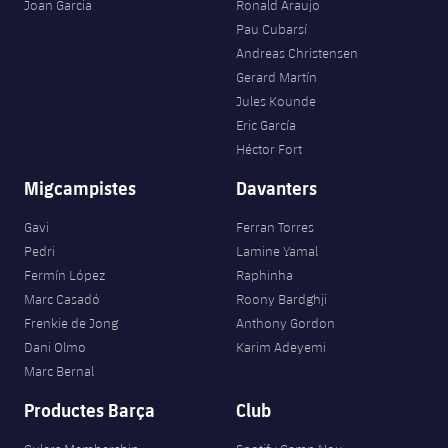
plusicon
més
Joan Garcia
Ronald Araujo
Serveis Mèdics
Acreditacions
Fotos
Fotos
Infantil A
Pau Cubarsí
Entrades
SUB8 B
Calendari
Campus Verano
Actualitat
Andreas Christensen
Accessibilitat
Història
Instal·lacions
Gerard Martín
Infantil B
Resultats
Resultats
Juvenil
Jules Kounde
PLUSICON
MÉS
Palmarès
Eric García
Classificació
Jugadors
Cadet
Héctor Fort
Primer equip
plusicon
més
Migcampistes
Davanters
Jugadors
Classificació
Infantil
Actualitat
Barça Atlètic
plusicon
més
Gavi
Ferran Torres
Fotos
Aleví
Pedri
Lamine Yamal
Calendari
Actualitat
Base
plusicon
més
Fermín López
Raphinha
Palmarès
Marc Casadó
Roony Bardghji
Entrades
Calendari
Campus Estiu
Actualitat
Frenkie de Jong
Anthony Gordon
Història
Dani Olmo
Karim Adeyemi
Resultats
Resultats
Barça C
Marc Bernal
PLUSICON
MÉS
Productes Barça
Club
Classificació
Jugadors
Junior
Informació general
plusicon
més