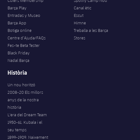
Culers Membership
Spotify Camp Nou
Jugadors
Classificació
Juvenil
Barça Play
Canal ètic
Notícies
Atletisme
plusicon
més
Entradas y Museo
Escut
Fotos
Infantil
Barça App
Himne
Actualitat
Bàsquet en cadira de rodes
plusicon
més
Botiga online
Treballa a les Barça
Història
Aleví
Centre d’Ajuda/FAQs
Stores
Masculí
Actualitat
Hockey gel
Fes-te Beta Tester
plusicon
més
Palmarès
Black Friday
Femení
Jugadors
Nadal Barça
Actualitat
Hoquei herba
plusicon
més
Història
Agenda
Calendari
Jugadors
Notícies
Patinatge artístic
plusicon
més
Un nou horitzó
Resultats
2008-20 Els millors
Calendari
Hockey Herba Masculí
Escola de Patinatge
Actualitat
anys de la nostra
Classificació
història
Resultats
Hockey Herba Femení
Plantilla
Rugby
L'era del Dream Team
plusicon
més
1950-61. Kubala i el
Classificació
Agenda
Actualitat
seu temps
Voleibol
plusicon
més
1899-1909. Naixement