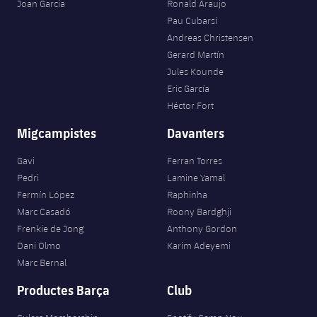
plusicon
més
Joan Garcia
Ronald Araujo
Serveis Mèdics
Acreditacions
Fotos
Fotos
Infantil A
Pau Cubarsí
Entrades
SUB8 B
Calendari
Campus Verano
Actualitat
Andreas Christensen
Accessibilitat
Història
Instal·lacions
Gerard Martín
Infantil B
Resultats
Resultats
Juvenil
Jules Kounde
PLUSICON
MÉS
Palmarès
Eric García
Classificació
Jugadors
Cadet
Héctor Fort
Primer equip
plusicon
més
Migcampistes
Davanters
Jugadors
Classificació
Infantil
Actualitat
Barça Atlètic
plusicon
més
Gavi
Ferran Torres
Fotos
Aleví
Pedri
Lamine Yamal
Calendari
Actualitat
Base
plusicon
més
Fermín López
Raphinha
Palmarès
Marc Casadó
Roony Bardghji
Entrades
Calendari
Campus Estiu
Actualitat
Frenkie de Jong
Anthony Gordon
Història
Dani Olmo
Karim Adeyemi
Resultats
Resultats
Barça C
Marc Bernal
PLUSICON
MÉS
Productes Barça
Club
Classificació
Jugadors
Junior
Informació general
plusicon
més