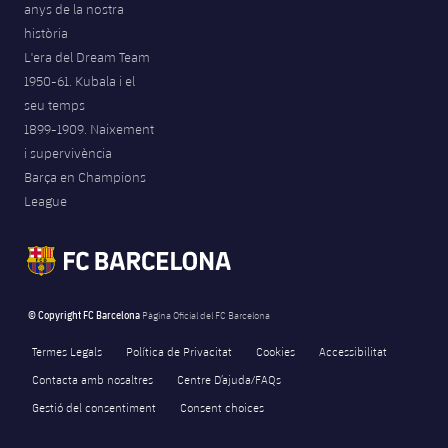
anys de la nostra
Jugadors
Notícies
Apunta't a les amateurs
història
plusicon
més
L'era del Dream Team
Calendari
Voleibol masculí
Apunta't a les amateurs
1950-61. Kubala i el
PLUSICON
MÉS
seu temps
Resultats
Voleibol femení
Carnet de l'Esportista Amateur
1899-1909. Naixement
League of Legends
i supervivència
Classificació
Barça en Champions
VALORANT Rising
League
Fotos
VALORANT Game Changers
eFootball
© Copyright FC Barcelona
Pàgina Oficial del FC Barcelona
Termes Legals
Política de Privacitat
Cookies
Accessibilitat
Contacta amb nosaltres
Centre D’ajuda/FAQs
Gestió del consentiment
Consent choices