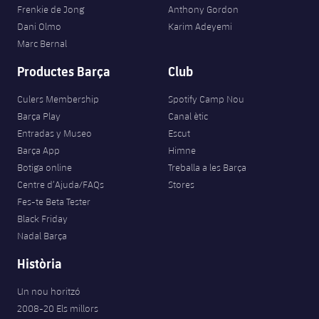
Jugadors
Frenkie de Jong
Anthony Gordon
Classificació
Juvenil
Notícies
Atletisme
Dani Olmo
Karim Adeyemi
plusicon
més
Fotos
Marc Bernal
Infantil
Actualitat
Bàsquet en cadira de rodes
Productes Barça
Club
plusicon
més
Història
Aleví
Masculí
Culers Membership
Spotify Camp Nou
Actualitat
Hockey gel
plusicon
més
Palmarès
Barça Play
Canal ètic
Femení
Entradas y Museo
Escut
Jugadors
Actualitat
Hoquei herba
plusicon
més
Barça App
Himne
Agenda
Botiga online
Treballa a les Barça
Calendari
Jugadors
Notícies
Patinatge artístic
Centre d’Ajuda/FAQs
Stores
plusicon
més
Fes-te Beta Tester
Resultats
Calendari
Hockey Herba Masculí
Black Friday
Escola de Patinatge
Actualitat
Nadal Barça
Classificació
Resultats
Hockey Herba Femení
Plantilla
Rugby
Història
plusicon
més
Classificació
Agenda
Un nou horitzó
Actualitat
Voleibol
plusicon
més
2008-20 Els millors