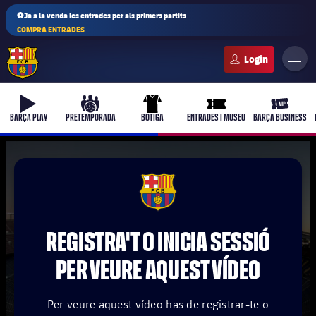
⚽Ja a la venda les entrades per als primers partits
COMPRA ENTRADES
FC Barcelona club badge
b-play
culers-ball
uniform
ticket-full
ticket-vi
BARÇA PLAY
PRETEMPORADA
BOTIGA
ENTRADES I MUSEU
BARÇA BUSINESS
PLUSICON
MÉS
FCB Barcelona badge
Primer equip
REGISTRA'T O INICIA SESSIÓ
Femení
plusicon
més
PER VEURE AQUEST VÍDEO
Actualitat
Barça Atlètic
plusicon
més
Per veure aquest vídeo has de registrar-te o