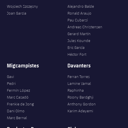
plusicon
més
Serveis Mèdics
Acreditacions
Fotos
Wojciech Szczęsny
Alejandro Balde
Fotos
Infantil A
Entrades
SUB8 B
Calendari
Joan Garcia
Ronald Araujo
Campus Verano
Actualitat
Accessibilitat
Història
Instal·lacions
Pau Cubarsí
Infantil B
Resultats
Resultats
Andreas Christensen
Juvenil
PLUSICON
MÉS
Palmarès
Gerard Martín
Classificació
Jules Kounde
Jugadors
Cadet
Primer equip
plusicon
més
Eric García
Jugadors
Héctor Fort
Classificació
Infantil
Actualitat
Barça Atlètic
plusicon
més
Migcampistes
Davanters
Fotos
Aleví
Calendari
Actualitat
Base
Gavi
Ferran Torres
plusicon
més
Palmarès
Pedri
Lamine Yamal
Entrades
Calendari
Fermín López
Raphinha
Campus Estiu
Actualitat
Història
Marc Casadó
Roony Bardghji
Resultats
Resultats
Frenkie de Jong
Anthony Gordon
Barça C
PLUSICON
MÉS
Dani Olmo
Karim Adeyemi
Classificació
Marc Bernal
Jugadors
Junior
Informació general
plusicon
més