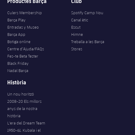
Productes Barça
Club
Jugadors
Classificació
Juvenil
Notícies
Atletisme
plusicon
més
Culers Membership
Spotify Camp Nou
Fotos
Barça Play
Canal ètic
Infantil
Actualitat
Bàsquet en cadira de rodes
Entradas y Museo
Escut
plusicon
més
Història
Barça App
Himne
Aleví
Masculí
Botiga online
Treballa a les Barça
Actualitat
Hockey gel
plusicon
més
Palmarès
Centre d’Ajuda/FAQs
Stores
Femení
Fes-te Beta Tester
Jugadors
Actualitat
Hoquei herba
plusicon
més
Black Friday
Nadal Barça
Agenda
Calendari
Jugadors
Notícies
Patinatge artístic
plusicon
més
Història
Resultats
Calendari
Hockey Herba Masculí
Escola de Patinatge
Actualitat
Un nou horitzó
2008-20 Els millors
Classificació
Resultats
Hockey Herba Femení
Plantilla
anys de la nostra
Rugby
plusicon
més
història
Classificació
L'era del Dream Team
Agenda
Actualitat
Voleibol
plusicon
més
1950-61. Kubala i el