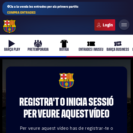
⚽Ja a la venda les entrades per als primers partits
COMPRA ENTRADES
FC Barcelona club badge
b-play
culers-ball
uniform
ticket-full
ticket-vi
BARÇA PLAY
PRETEMPORADA
BOTIGA
ENTRADES I MUSEU
BARÇA BUSINESS
PLUSICON
MÉS
FCB Barcelona badge
Primer equip
REGISTRA'T O INICIA SESSIÓ
Femení
plusicon
més
PER VEURE AQUEST VÍDEO
Actualitat
Barça Atlètic
plusicon
més
Per veure aquest vídeo has de registrar-te o