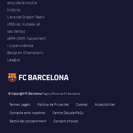
anys de la nostra
Jugadors
Notícies
Apunta't a les amateurs
història
plusicon
més
L'era del Dream Team
Calendari
Voleibol masculí
Apunta't a les amateurs
1950-61. Kubala i el
PLUSICON
MÉS
seu temps
Resultats
Voleibol femení
Carnet de l'Esportista Amateur
1899-1909. Naixement
League of Legends
i supervivència
Classificació
Barça en Champions
VALORANT Rising
League
Fotos
VALORANT Game Changers
eFootball
© Copyright FC Barcelona
Pàgina Oficial del FC Barcelona
Termes Legals
Política de Privacitat
Cookies
Accessibilitat
Contacta amb nosaltres
Centre D’ajuda/FAQs
Gestió del consentiment
Consent choices