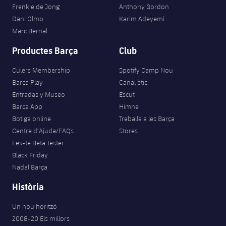
Jugadors
Frenkie de Jong
Anthony Gordon
Classificació
Juvenil
Notícies
Atletisme
Dani Olmo
Karim Adeyemi
plusicon
més
Fotos
Marc Bernal
Infantil
Actualitat
Bàsquet en cadira de rodes
Productes Barça
Club
plusicon
més
Història
Aleví
Masculí
Culers Membership
Spotify Camp Nou
Actualitat
Hockey gel
plusicon
més
Palmarès
Barça Play
Canal ètic
Femení
Entradas y Museo
Escut
Jugadors
Actualitat
Hoquei herba
plusicon
més
Barça App
Himne
Agenda
Botiga online
Treballa a les Barça
Calendari
Jugadors
Notícies
Patinatge artístic
Centre d’Ajuda/FAQs
Stores
plusicon
més
Fes-te Beta Tester
Resultats
Calendari
Hockey Herba Masculí
Black Friday
Escola de Patinatge
Actualitat
Nadal Barça
Classificació
Resultats
Hockey Herba Femení
Plantilla
Rugby
Història
plusicon
més
Classificació
Agenda
Un nou horitzó
Actualitat
Voleibol
plusicon
més
2008-20 Els millors