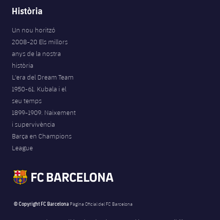
Jugadors
Història
Notícies
Apunta't a les amateurs
plusicon
més
Un nou horitzó
Calendari
Voleibol masculí
Apunta't a les amateurs
2008-20 Els millors
PLUSICON
MÉS
anys de la nostra
Resultats
Voleibol femení
Carnet de l'Esportista Amateur
League of Legends
història
L'era del Dream Team
Classificació
1950-61. Kubala i el
VALORANT Rising
seu temps
Fotos
1899-1909. Naixement
VALORANT Game Changers
i supervivència
Barça en Champions
eFootball
League
© Copyright FC Barcelona
Pàgina Oficial del FC Barcelona