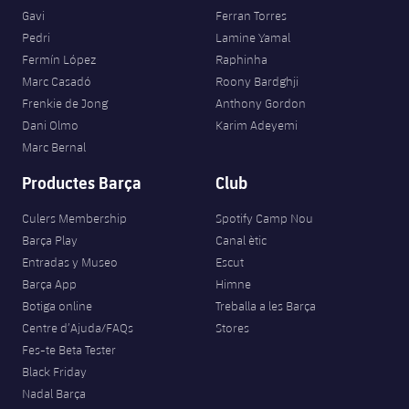
Jugadors
Classificació
Gavi
Ferran Torres
Juvenil
Notícies
Atletisme
plusicon
més
Pedri
Lamine Yamal
Fotos
Fermín López
Raphinha
Infantil
Actualitat
Bàsquet en cadira de rodes
Marc Casadó
Roony Bardghji
plusicon
més
Història
Frenkie de Jong
Anthony Gordon
Aleví
Masculí
Dani Olmo
Karim Adeyemi
Actualitat
Hockey gel
plusicon
més
Palmarès
Marc Bernal
Femení
Jugadors
Productes Barça
Club
Actualitat
Hoquei herba
plusicon
més
Agenda
Culers Membership
Spotify Camp Nou
Calendari
Jugadors
Notícies
Patinatge artístic
Barça Play
Canal ètic
plusicon
més
Entradas y Museo
Escut
Resultats
Calendari
Hockey Herba Masculí
Escola de Patinatge
Actualitat
Barça App
Himne
Botiga online
Treballa a les Barça
Classificació
Resultats
Hockey Herba Femení
Centre d’Ajuda/FAQs
Stores
Plantilla
Rugby
plusicon
més
Fes-te Beta Tester
Classificació
Black Friday
Agenda
Actualitat
Voleibol
plusicon
més
Nadal Barça