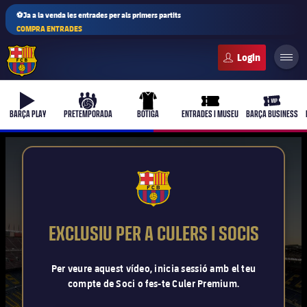
⚽Ja a la venda les entrades per als primers partits
COMPRA ENTRADES
FC Barcelona club badge
b-play
culers-ball
uniform
ticket-full
ticket-vi
BARÇA PLAY
PRETEMPORADA
BOTIGA
ENTRADES I MUSEU
BARÇA BUSINESS
PLUSICON
MÉS
FCB Barcelona badge
Primer equip
EXCLUSIU PER A CULERS I SOCIS
Femení
plusicon
més
Per veure aquest vídeo, inicia sessió amb el teu
compte de Soci o fes-te Culer Premium.
Actualitat
Barça Atlètic
plusicon
més