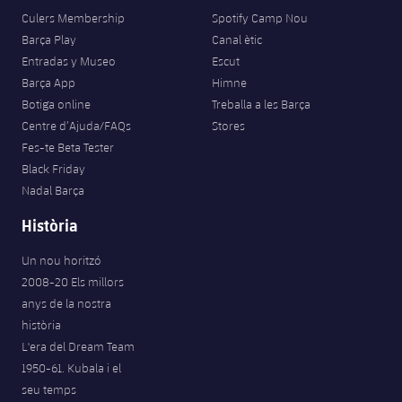
plusicon
més
Serveis Mèdics
Acreditacions
Fotos
Culers Membership
Spotify Camp Nou
Fotos
Infantil A
Entrades
SUB8 B
Calendari
Barça Play
Canal ètic
Campus Verano
Actualitat
Accessibilitat
Història
Entradas y Museo
Escut
Instal·lacions
Infantil B
Resultats
Barça App
Himne
Resultats
Juvenil
Botiga online
Treballa a les Barça
PLUSICON
MÉS
Palmarès
Classificació
Centre d’Ajuda/FAQs
Stores
Jugadors
Cadet
Primer equip
plusicon
més
Fes-te Beta Tester
Jugadors
Black Friday
Classificació
Infantil
Actualitat
Barça Atlètic
Nadal Barça
plusicon
més
Fotos
Història
Aleví
Calendari
Actualitat
Base
plusicon
més
Palmarès
Un nou horitzó
Entrades
Calendari
2008-20 Els millors
Campus Estiu
Actualitat
Història
anys de la nostra
Resultats
història
Resultats
Barça C
L'era del Dream Team
PLUSICON
MÉS
Classificació
1950-61. Kubala i el
Jugadors
Junior
Informació general
plusicon
més
seu temps