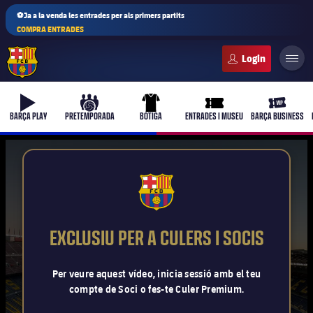
⚽Ja a la venda les entrades per als primers partits
COMPRA ENTRADES
FC Barcelona club badge
b-play
culers-ball
uniform
ticket-full
ticket-vi
BARÇA PLAY
PRETEMPORADA
BOTIGA
ENTRADES I MUSEU
BARÇA BUSINESS
PLUSICON
MÉS
FCB Barcelona badge
Primer equip
EXCLUSIU PER A CULERS I SOCIS
Femení
plusicon
més
Per veure aquest vídeo, inicia sessió amb el teu
compte de Soci o fes-te Culer Premium.
Actualitat
Barça Atlètic
plusicon
més