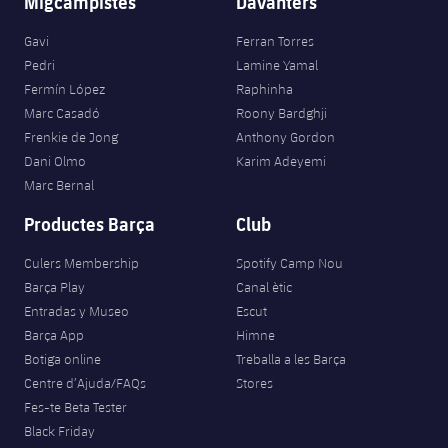
Migcampistes
Davanters
Jugadors
Classificació
Juvenil
Notícies
Atletisme
plusicon
més
Gavi
Ferran Torres
Fotos
Pedri
Lamine Yamal
Infantil
Actualitat
Bàsquet en cadira de rodes
Fermín López
Raphinha
plusicon
més
Història
Marc Casadó
Roony Bardghji
Aleví
Masculí
Frenkie de Jong
Anthony Gordon
Actualitat
Hockey gel
plusicon
més
Palmarès
Dani Olmo
Karim Adeyemi
Marc Bernal
Femení
Jugadors
Actualitat
Hoquei herba
plusicon
més
Productes Barça
Club
Agenda
Calendari
Jugadors
Notícies
Patinatge artístic
Culers Membership
Spotify Camp Nou
plusicon
més
Barça Play
Canal ètic
Resultats
Calendari
Hockey Herba Masculí
Escola de Patinatge
Actualitat
Entradas y Museo
Escut
Barça App
Himne
Classificació
Resultats
Hockey Herba Femení
Botiga online
Treballa a les Barça
Plantilla
Rugby
plusicon
més
Centre d’Ajuda/FAQs
Stores
Classificació
Fes-te Beta Tester
Agenda
Actualitat
Voleibol
plusicon
més
Black Friday