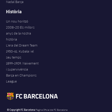
Nadal Barça
Jugadors
Notícies
Apunta't a les amateurs
plusicon
més
Història
Calendari
Voleibol masculí
Apunta't a les amateurs
Un nou horitzó
PLUSICON
MÉS
2008-20 Els millors
Resultats
Voleibol femení
Carnet de l'Esportista Amateur
League of Legends
anys de la nostra
història
Classificació
L'era del Dream Team
VALORANT Rising
1950-61. Kubala i el
Fotos
seu temps
VALORANT Game Changers
1899-1909. Naixement
i supervivència
eFootball
Barça en Champions
League
© Copyright FC Barcelona
Pàgina Oficial del FC Barcelona