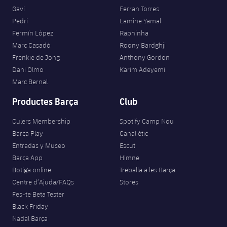
Jugadors
Classificació
Gavi
Ferran Torres
Juvenil
Notícies
Atletisme
plusicon
més
Pedri
Lamine Yamal
Fotos
Fermín López
Raphinha
Infantil
Actualitat
Bàsquet en cadira de rodes
Marc Casadó
Roony Bardghji
plusicon
més
Història
Frenkie de Jong
Anthony Gordon
Aleví
Masculí
Dani Olmo
Karim Adeyemi
Actualitat
Hockey gel
plusicon
més
Palmarès
Marc Bernal
Femení
Jugadors
Productes Barça
Club
Actualitat
Hoquei herba
plusicon
més
Agenda
Culers Membership
Spotify Camp Nou
Calendari
Jugadors
Notícies
Patinatge artístic
Barça Play
Canal ètic
plusicon
més
Entradas y Museo
Escut
Resultats
Calendari
Hockey Herba Masculí
Escola de Patinatge
Actualitat
Barça App
Himne
Botiga online
Treballa a les Barça
Classificació
Resultats
Hockey Herba Femení
Centre d’Ajuda/FAQs
Stores
Plantilla
Rugby
plusicon
més
Fes-te Beta Tester
Classificació
Black Friday
Agenda
Actualitat
Voleibol
plusicon
més
Nadal Barça