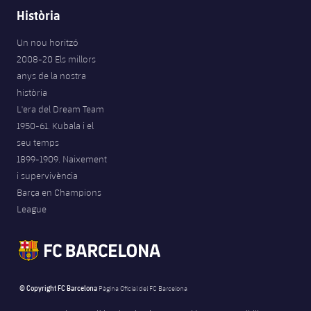
Jugadors
Història
Notícies
Apunta't a les amateurs
plusicon
més
Un nou horitzó
Calendari
Voleibol masculí
Apunta't a les amateurs
2008-20 Els millors
PLUSICON
MÉS
anys de la nostra
Resultats
Voleibol femení
Carnet de l'Esportista Amateur
League of Legends
història
L'era del Dream Team
Classificació
1950-61. Kubala i el
VALORANT Rising
seu temps
Fotos
1899-1909. Naixement
VALORANT Game Changers
i supervivència
Barça en Champions
eFootball
League
© Copyright FC Barcelona
Pàgina Oficial del FC Barcelona