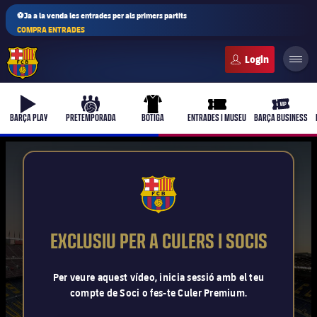
⚽Ja a la venda les entrades per als primers partits
COMPRA ENTRADES
FC Barcelona club badge
b-play
culers-ball
uniform
ticket-full
ticket-vi
BARÇA PLAY
PRETEMPORADA
BOTIGA
ENTRADES I MUSEU
BARÇA BUSINESS
PLUSICON
MÉS
FCB Barcelona badge
Primer equip
EXCLUSIU PER A CULERS I SOCIS
Femení
plusicon
més
Per veure aquest vídeo, inicia sessió amb el teu
compte de Soci o fes-te Culer Premium.
Actualitat
Barça Atlètic
plusicon
més