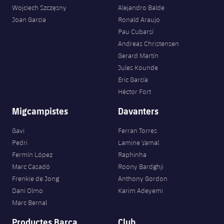
plusicon
més
Serveis Mèdics
Acreditacions
Wojciech Szczęsny
Alejandro Balde
Fotos
Fotos
Infantil A
Entrades
SUB8 B
Joan Garcia
Ronald Araujo
Calendari
Campus Verano
Actualitat
Accessibilitat
Pau Cubarsí
Història
Instal·lacions
Infantil B
Resultats
Andreas Christensen
Resultats
Juvenil
Gerard Martín
PLUSICON
MÉS
Palmarès
Jules Kounde
Classificació
Jugadors
Cadet
Primer equip
Eric García
plusicon
més
Héctor Fort
Jugadors
Classificació
Infantil
Actualitat
Barça Atlètic
Migcampistes
Davanters
plusicon
més
Fotos
Aleví
Calendari
Gavi
Ferran Torres
Actualitat
Base
plusicon
més
Pedri
Lamine Yamal
Palmarès
Entrades
Fermín López
Raphinha
Calendari
Campus Estiu
Actualitat
Marc Casadó
Roony Bardghji
Història
Resultats
Frenkie de Jong
Anthony Gordon
Resultats
Barça C
Dani Olmo
Karim Adeyemi
PLUSICON
MÉS
Marc Bernal
Classificació
Jugadors
Junior
Informació general
plusicon
més
Productes Barça
Club