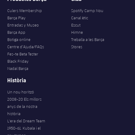
Jugadors
Classificació
Juvenil
Notícies
Atletisme
Culers Membership
Spotify Camp Nou
plusicon
més
Fotos
Barça Play
Canal ètic
Infantil
Entradas y Museo
Escut
Actualitat
Bàsquet en cadira de rodes
plusicon
més
Barça App
Himne
Història
Aleví
Botiga online
Treballa a les Barça
Masculí
Actualitat
Hockey gel
plusicon
més
Centre d’Ajuda/FAQs
Stores
Palmarès
Fes-te Beta Tester
Femení
Jugadors
Actualitat
Hoquei herba
Black Friday
plusicon
més
Nadal Barça
Agenda
Calendari
Jugadors
Notícies
Patinatge artístic
Història
plusicon
més
Resultats
Calendari
Hockey Herba Masculí
Un nou horitzó
Escola de Patinatge
Actualitat
2008-20 Els millors
Classificació
Resultats
Hockey Herba Femení
anys de la nostra
Plantilla
Rugby
plusicon
més
història
Classificació
L'era del Dream Team
Agenda
Actualitat
Voleibol
1950-61. Kubala i el
plusicon
més