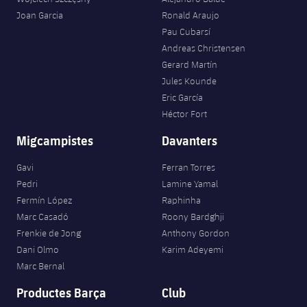
plusicon
més
Serveis Mèdics
Acreditacions
Fotos
Joan Garcia
Ronald Araujo
Fotos
Infantil A
Entrades
SUB8 B
Calendari
Pau Cubarsí
Campus Verano
Actualitat
Accessibilitat
Història
Instal·lacions
Andreas Christensen
Infantil B
Resultats
Resultats
Gerard Martín
Juvenil
PLUSICON
MÉS
Palmarès
Jules Kounde
Classificació
Eric García
Jugadors
Cadet
Primer equip
plusicon
més
Héctor Fort
Jugadors
Classificació
Infantil
Migcampistes
Davanters
Actualitat
Barça Atlètic
plusicon
més
Fotos
Gavi
Ferran Torres
Aleví
Calendari
Actualitat
Base
Pedri
Lamine Yamal
plusicon
més
Palmarès
Fermín López
Raphinha
Entrades
Calendari
Marc Casadó
Roony Bardghji
Campus Estiu
Actualitat
Història
Frenkie de Jong
Anthony Gordon
Resultats
Resultats
Dani Olmo
Karim Adeyemi
Barça C
PLUSICON
MÉS
Marc Bernal
Classificació
Jugadors
Junior
Productes Barça
Club
Informació general
plusicon
més