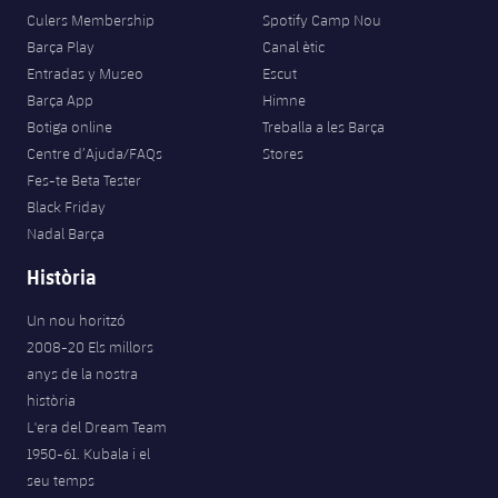
Jugadors
Classificació
Culers Membership
Spotify Camp Nou
Juvenil
Notícies
Atletisme
plusicon
més
Barça Play
Canal ètic
Fotos
Entradas y Museo
Escut
Infantil
Actualitat
Bàsquet en cadira de rodes
Barça App
Himne
plusicon
més
Història
Botiga online
Treballa a les Barça
Aleví
Masculí
Centre d’Ajuda/FAQs
Stores
Actualitat
Hockey gel
plusicon
més
Palmarès
Fes-te Beta Tester
Femení
Black Friday
Jugadors
Actualitat
Hoquei herba
plusicon
més
Nadal Barça
Agenda
Calendari
Història
Jugadors
Notícies
Patinatge artístic
plusicon
més
Un nou horitzó
Resultats
Calendari
Hockey Herba Masculí
Escola de Patinatge
Actualitat
2008-20 Els millors
anys de la nostra
Classificació
Resultats
Hockey Herba Femení
Plantilla
història
Rugby
plusicon
més
L'era del Dream Team
Classificació
1950-61. Kubala i el
Agenda
Actualitat
Voleibol
plusicon
més
seu temps