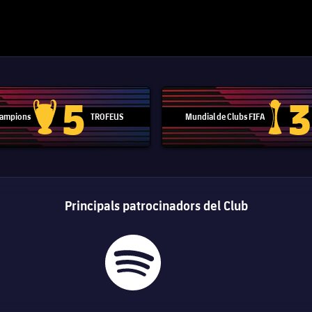
5
3
 Campions
TROFEUS
Mundial de Clubs FIFA
Trofeu de la Lliga de Campions
Trofeu del
Principals patrocinadors del Club