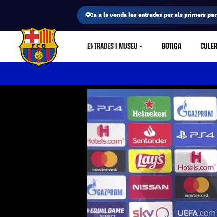
⚽Ja a la venda les entrades per als primers part
ENTRADES I MUSEU
BOTIGA
CULE
LABEL.SHARE.CARETDOWN
FC Barcelona club badge