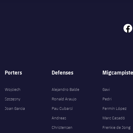
face
Porters
Defenses
Migcampiste
Wojciech
Alejandro Balde
Gavi
Szczęsny
Ronald Araujo
Pedri
Joan Garcia
Pau Cubarsí
Fermín López
Andreas
Marc Casadó
Christensen
Frenkie de Jong