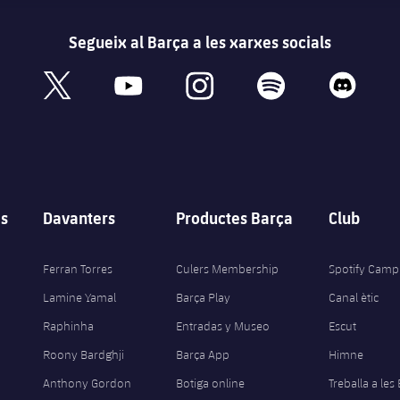
Segueix al Barça a les xarxes socials
book
x
youtube
instagram
spotify
discord
s
Davanters
Productes Barça
Club
Ferran Torres
Culers Membership
Spotify Camp
Lamine Yamal
Barça Play
Canal ètic
Raphinha
Entradas y Museo
Escut
Roony Bardghji
Barça App
Himne
Anthony Gordon
Botiga online
Treballa a les