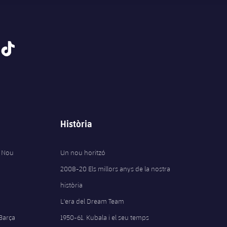
tiktok
Història
 Nou
Un nou horitzó
2008-20 Els millors anys de la nostra
història
L'era del Dream Team
 Barça
1950-61. Kubala i el seu temps