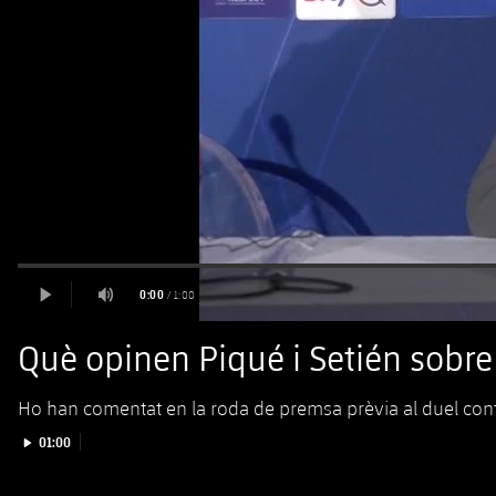
Què opinen Piqué i Setién sob
Ho han comentat en la roda de premsa prèvia al duel cont
Iniciar video
01:00