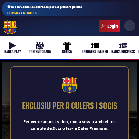
⚽Ja a la venda les entrades per als primers partits
COMPRA ENTRADES
FC Barcelona club badge
b-play
culers-ball
uniform
ticket-full
ticket-vi
BARÇA PLAY
PRETEMPORADA
BOTIGA
ENTRADES I MUSEU
BARÇA BUSINESS
PLUSICON
MÉS
FCB Barcelona badge
Primer equip
EXCLUSIU PER A CULERS I SOCIS
Femení
plusicon
més
Per veure aquest vídeo, inicia sessió amb el teu
compte de Soci o fes-te Culer Premium.
Actualitat
Barça Atlètic
plusicon
més