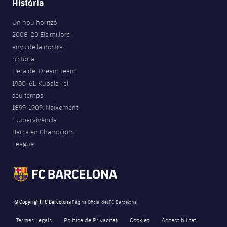
Història
Jugadors
Notícies
Apunta't a les amateurs
plusicon
més
Un nou horitzó
Calendari
2008-20 Els millors
Voleibol masculí
Apunta't a les amateurs
anys de la nostra
PLUSICON
MÉS
història
Resultats
Voleibol femení
Carnet de l'Esportista Amateur
League of Legends
L'era del Dream Team
1950-61. Kubala i el
Classificació
VALORANT Rising
seu temps
1899-1909. Naixement
Fotos
VALORANT Game Changers
i supervivència
Barça en Champions
eFootball
League
© Copyright FC Barcelona
Pàgina Oficial del FC Barcelona
Termes Legals
Política de Privacitat
Cookies
Accessibilitat