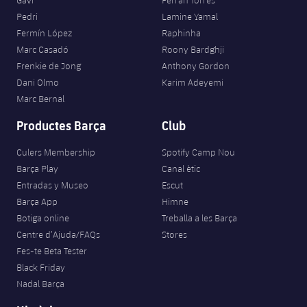
Jugadors
Classificació
Juvenil
Pedri
Lamine Yamal
Notícies
Atletisme
plusicon
més
Fermín López
Raphinha
Fotos
Infantil
Marc Casadó
Roony Bardghji
Actualitat
Bàsquet en cadira de rodes
Frenkie de Jong
Anthony Gordon
plusicon
més
Història
Dani Olmo
Karim Adeyemi
Aleví
Masculí
Actualitat
Marc Bernal
Hockey gel
plusicon
més
Palmarès
Productes Barça
Club
Femení
Jugadors
Actualitat
Hoquei herba
plusicon
més
Culers Membership
Spotify Camp Nou
Agenda
Calendari
Barça Play
Canal ètic
Jugadors
Notícies
Patinatge artístic
plusicon
més
Entradas y Museo
Escut
Resultats
Barça App
Himne
Calendari
Hockey Herba Masculí
Escola de Patinatge
Actualitat
Botiga online
Treballa a les Barça
Classificació
Centre d’Ajuda/FAQs
Stores
Resultats
Hockey Herba Femení
Plantilla
Rugby
Fes-te Beta Tester
plusicon
més
Black Friday
Classificació
Agenda
Nadal Barça
Actualitat
Voleibol
plusicon
més