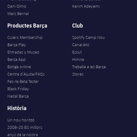
Jugadors
Classificació
Dani Olmo
Karim Adeyemi
Juvenil
Notícies
Atletisme
plusicon
més
Marc Bernal
Fotos
Infantil
Productes Barça
Club
Actualitat
Bàsquet en cadira de rodes
plusicon
més
Història
Aleví
Culers Membership
Spotify Camp Nou
Masculí
Actualitat
Hockey gel
Barça Play
Canal ètic
plusicon
més
Palmarès
Entradas y Museo
Escut
Femení
Jugadors
Barça App
Himne
Actualitat
Hoquei herba
plusicon
més
Botiga online
Treballa a les Barça
Agenda
Calendari
Centre d’Ajuda/FAQs
Stores
Jugadors
Notícies
Patinatge artístic
plusicon
més
Fes-te Beta Tester
Black Friday
Resultats
Calendari
Hockey Herba Masculí
Escola de Patinatge
Actualitat
Nadal Barça
Classificació
Resultats
Història
Hockey Herba Femení
Plantilla
Rugby
plusicon
més
Un nou horitzó
Classificació
Agenda
Actualitat
2008-20 Els millors
Voleibol
plusicon
més
anys de la nostra