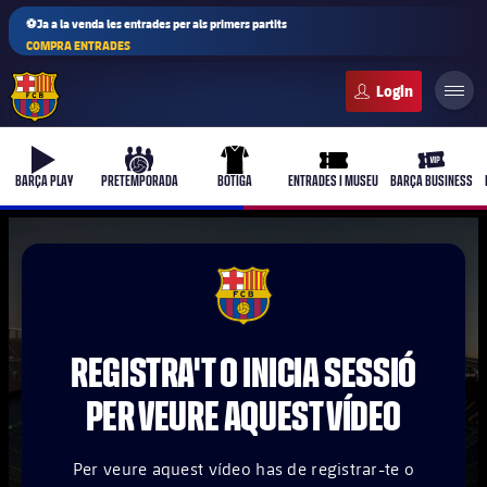
⚽Ja a la venda les entrades per als primers partits
COMPRA ENTRADES
FC Barcelona club badge
b-play
culers-ball
uniform
ticket-full
ticket-vi
BARÇA PLAY
PRETEMPORADA
BOTIGA
ENTRADES I MUSEU
BARÇA BUSINESS
PLUSICON
MÉS
FCB Barcelona badge
Primer equip
REGISTRA'T O INICIA SESSIÓ
Femení
plusicon
més
PER VEURE AQUEST VÍDEO
Actualitat
Barça Atlètic
plusicon
més
Per veure aquest vídeo has de registrar-te o