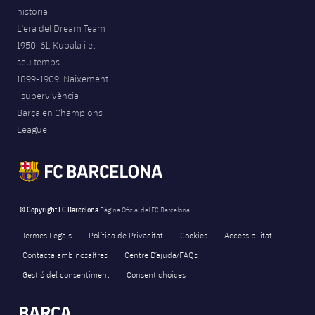
història
Jugadors
Notícies
Apunta't a les amateurs
plusicon
més
L'era del Dream Team
1950-61. Kubala i el
Calendari
Voleibol masculí
Apunta't a les amateurs
seu temps
PLUSICON
MÉS
1899-1909. Naixement
Resultats
Voleibol femení
Carnet de l'Esportista Amateur
League of Legends
i supervivència
Barça en Champions
Classificació
VALORANT Rising
League
Fotos
VALORANT Game Changers
eFootball
© Copyright FC Barcelona
Pàgina Oficial del FC Barcelona
Termes Legals
Política de Privacitat
Cookies
Accessibilitat
Contacta amb nosaltres
Centre D’ajuda/FAQs
Gestió del consentiment
Consent choices